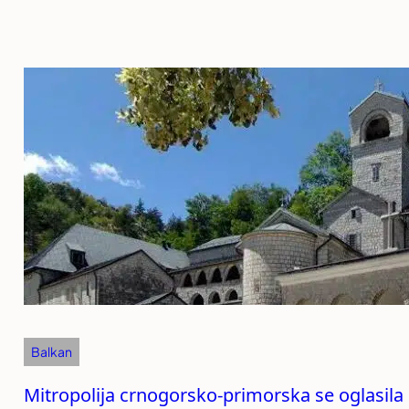
Balkan
Mitropolija crnogorsko-primorska se oglasila