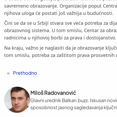
savremeno obrazovanje. Organizacije poput Centra 
njihova uloga će postati još važnija u budućnosti.
Čini se da se u Srbiji stvara sve veća potreba za di
obrazovnog sistema. U tom smislu, Centar za obraz
radnicima u njihovoj borbi za prava i dostojanstvo.
Na kraju, važno je naglasiti da je obrazovanje klj
tom smislu, potreba za zaštitom prava prosvetnih r
«
Prethodno
Miloš Radovanović
Glavni urednik Balkan.buzz. Iskusan novi
sposobnost jasnog sagledavanja ključni