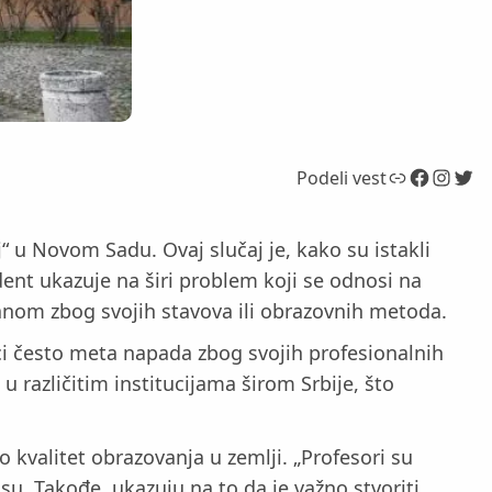
Link
Facebook
Instagram
Twitter
Podeli vest
 u Novom Sadu. Ovaj slučaj je, kako su istakli
ent ukazuje na širi problem koji se odnosi na
anom zbog svojih stavova ili obrazovnih metoda.
ici često meta napada zbog svojih profesionalnih
u različitim institucijama širom Srbije, što
 kvalitet obrazovanja u zemlji. „Profesori su
su. Takođe, ukazuju na to da je važno stvoriti