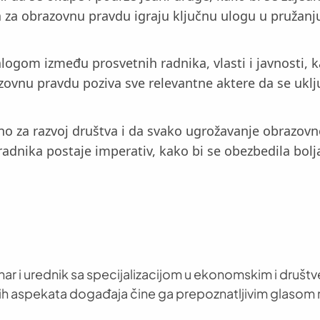
za obrazovnu pravdu igraju ključnu ulogu u pružanju
jalogom između prosvetnih radnika, vlasti i javnosti, 
ovnu pravdu poziva sve relevantne aktere da se uklj
učno za razvoj društva i da svako ugrožavanje obraz
adnika postaje imperativ, kako bi se obezbedila bolj
nar i urednik sa specijalizacijom u ekonomskim i društ
h aspekata događaja čine ga prepoznatljivim glasom 