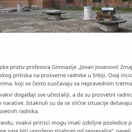
ke protiv profesora Gimnazije „Jovan Jovanović Zmaj“
og pritiska na prosvetne radnike u Srbiji. Ovaj incid
orima, koji se često suočavaju sa nepravednim tretm
vakvi događaji sve učestaliji, a da su prosvetni radn
narative. Istaknuli su da se slične situacije dešavaju 
svetnih radnika.
du, ovakvi pritisci mogu imati ozbiljne posledice po
ne sme biti ugroženo strahom od represalija“, naveli 