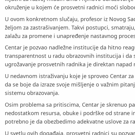
okruženje u kojem će prosvetni radnici moći slobod
U ovom konkretnom slučaju, profesor iz Novog Sad
željom za zastrašivanjem. Takvi postupci, smatraj
zalažu za promene i unapređenje nastavnog proces
Centar je pozvao nadležne institucije da hitno reag
transparentnost u radu obrazovnih institucija i da
ugrožavanje prosvetnih radnika je direktan napad n
U nedavnom istraživanju koje je sproveo Centar za
da se boje da izraze svoje mišljenje o važnim pita
sistemu obrazovanja.
Osim problema sa pritiscima, Centar je skrenuo p
nedostatkom resursa, obuke i podrške od strane in
potrebno je da obezbedimo adekvatne uslove za rad 
U svetlu ovih događaja, prosvetni radnici su pozvan