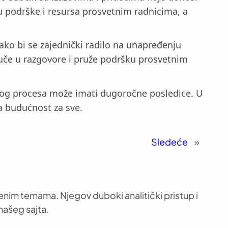
 podrške i resursa prosvetnim radnicima, a
kako bi se zajednički radilo na unapređenju
uče u razgovore i pruže podršku prosvetnim
ovnog procesa može imati dugoročne posledice. U
a budućnost za sve.
Sledeće
»
venim temama. Njegov duboki analitički pristup i
našeg sajta.