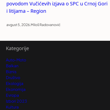
povodom Vučićevih izjava o SPC u Crnoj Gori
i litijama – Region
avgust 5, 2026
.
Miloš Radovanović
Kategorije
Auto-Moto
Balkan
Biznis
Društvo
Ekologija
Ekonomija
Evropa
Izbori 2023
Kultura