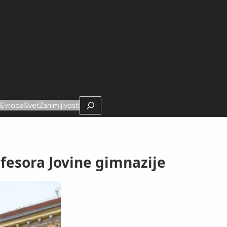
Search
e
Evropa
Svet
Zanimljivosti
fesora Jovine gimnazije