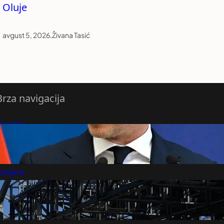
Oluje
avgust 5, 2026
.
Živana Tasić
Brza navigacija
O nama
redloži Vest
retplatite se na vesti
arijera
Marketing
Kontakt