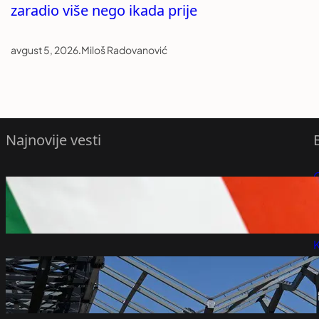
zaradio više nego ikada prije
avgust 5, 2026
.
Miloš Radovanović
Najnovije vesti
P
Dunav raste, izbegnuto gašenje Pakša
avgust 6, 2026
P
K
Firma koja upravlja hotelom Crown Plaza
dobila ugovor za EXPO selo
avgust 6, 2026