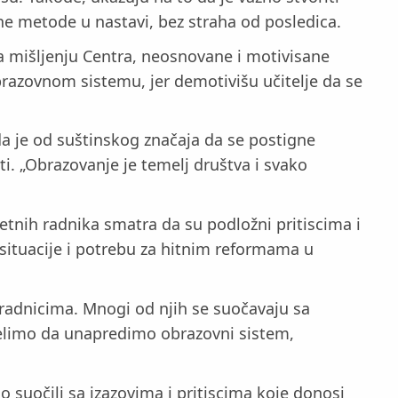
ne metode u nastavi, bez straha od posledica.
 mišljenju Centra, neosnovane i motivisane
razovnom sistemu, jer demotivišu učitelje da se
da je od suštinskog značaja da se postigne
i. „Obrazovanje je temelj društva i svako
tnih radnika smatra da su podložni pritiscima i
 situacije i potrebu za hitnim reformama u
radnicima. Mnogi od njih se suočavaju sa
želimo da unapredimo obrazovni sistem,
o suočili sa izazovima i pritiscima koje donosi