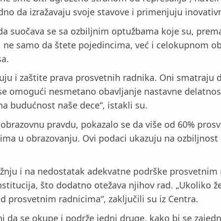
no da izražavaju svoje stavove i primenjuju inovativ
a suočava se sa ozbiljnim optužbama koje su, prema
u, ne samo da štete pojedincima, već i celokupnom ob
a.
uju i zaštite prava prosvetnih radnika. Oni smatraju 
 se omogući nesmetano obavljanje nastavne delatnost
a budućnost naše dece“, istakli su.
 obrazovnu pravdu, pokazalo se da više od 60% prosve
njima u obrazovanju. Ovi podaci ukazuju na ozbiljnost
ažnju i na nedostatak adekvatne podrške prosvetnim 
stitucija, što dodatno otežava njihov rad. „Ukoliko 
prosvetnim radnicima“, zaključili su iz Centra.
i da se okupe i podrže jedni druge, kako bi se zajedn