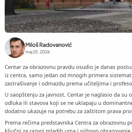
Miloš Radovanović
maj 25, 2026
Centar za obrazovnu pravdu osudio je danas postup
iz centra, samo jedan od mnogih primera sistematsk
zastrašivanje i odmazdu prema učiteljima i profes
U saopštenju za javnost, Centar je naglasio da su o
odluka ili stavova koji se ne uklapaju u dominantne 
dodatno ukazuje na potrebu za zaštitom prava pro
Prema rečima predstavnika Centra za obrazovnu prav
ključni za razvoj mladih uma i njihovo obrazovanje 