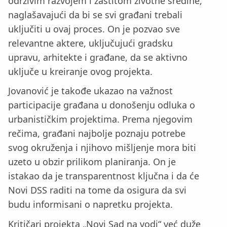
održivim razvojem i zaštitom životne sredine,
naglašavajući da bi se svi građani trebali
uključiti u ovaj proces. On je pozvao sve
relevantne aktere, uključujući gradsku
upravu, arhitekte i građane, da se aktivno
uključe u kreiranje ovog projekta.
Jovanović je takođe ukazao na važnost
participacije građana u donošenju odluka o
urbanističkim projektima. Prema njegovim
rečima, građani najbolje poznaju potrebe
svog okruženja i njihovo mišljenje mora biti
uzeto u obzir prilikom planiranja. On je
istakao da je transparentnost ključna i da će
Novi DSS raditi na tome da osigura da svi
budu informisani o napretku projekta.
Kritičari projekta „Novi Sad na vodi“ već duže