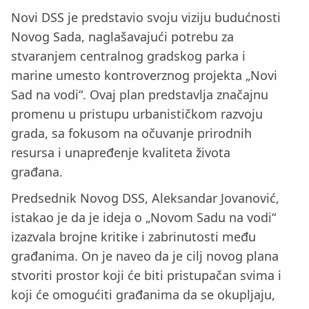
Novi DSS je predstavio svoju viziju budućnosti
Novog Sada, naglašavajući potrebu za
stvaranjem centralnog gradskog parka i
marine umesto kontroverznog projekta „Novi
Sad na vodi“. Ovaj plan predstavlja značajnu
promenu u pristupu urbanističkom razvoju
grada, sa fokusom na očuvanje prirodnih
resursa i unapređenje kvaliteta života
građana.
Predsednik Novog DSS, Aleksandar Jovanović,
istakao je da je ideja o „Novom Sadu na vodi“
izazvala brojne kritike i zabrinutosti među
građanima. On je naveo da je cilj novog plana
stvoriti prostor koji će biti pristupačan svima i
koji će omogućiti građanima da se okupljaju,