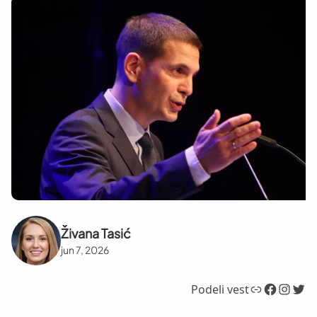
Živana Tasić
jun 7, 2026
Link
Facebook
Instagram
Twitter
Podeli vest