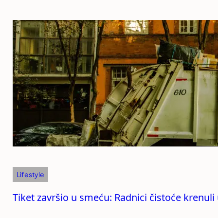
Lifestyle
Tiket završio u smeću: Radnici čistoće krenul