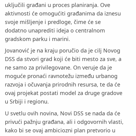
uključili građani u proces planiranja. Ove
aktivnosti će omogućiti građanima da iznesu
svoje mišljenje i predloge, čime će se
dodatno unaprediti ideja o centralnom
gradskom parku i marini.
Jovanović je na kraju poručio da je cilj Novog
DSS da stvori grad koji će biti mesto za sve, a
ne samo za privilegovane. On veruje da je
moguće pronaći ravnotežu između urbanog
razvoja i očuvanja prirodnih resursa, te da će
ovaj projekat postati model za druge gradove
u Srbiji i regionu.
U svetlu ovih novina, Novi DSS se nada da će
privući pažnju građana, ali i odgovornih vlasti,
kako bi se ovaj ambiciozni plan pretvorio u