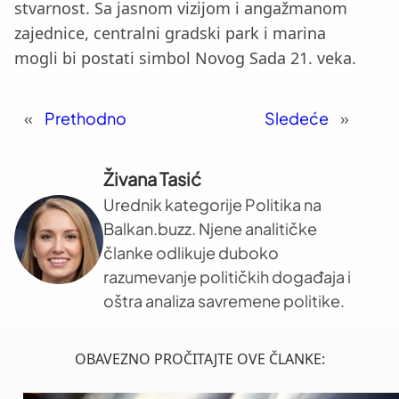
stvarnost. Sa jasnom vizijom i angažmanom
zajednice, centralni gradski park i marina
mogli bi postati simbol Novog Sada 21. veka.
«
Prethodno
Sledeće
»
Živana Tasić
Urednik kategorije Politika na
Balkan.buzz. Njene analitičke
članke odlikuje duboko
razumevanje političkih događaja i
oštra analiza savremene politike.
OBAVEZNO PROČITAJTE OVE ČLANKE: