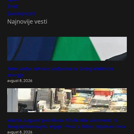
Svet
Zanimljivosti
Najnovije vesti
Peter Mađar zahvalio Mađarima na štednji električne
energije
avgust 8, 2026
Vlasnik „Lagune“ potrvdio za N1 da neće učestvovati na
Beogradskom sajmu knjiga – Vesti iz Srbije, regiona i sveta
avgust 8, 2026