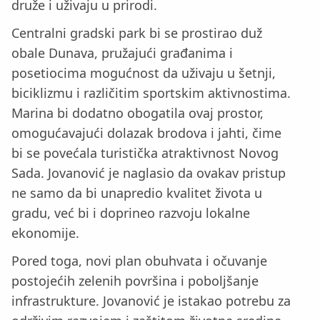
druže i uživaju u prirodi.
Centralni gradski park bi se prostirao duž
obale Dunava, pružajući građanima i
posetiocima mogućnost da uživaju u šetnji,
biciklizmu i različitim sportskim aktivnostima.
Marina bi dodatno obogatila ovaj prostor,
omogućavajući dolazak brodova i jahti, čime
bi se povećala turistička atraktivnost Novog
Sada. Jovanović je naglasio da ovakav pristup
ne samo da bi unapredio kvalitet života u
gradu, već bi i doprineo razvoju lokalne
ekonomije.
Pored toga, novi plan obuhvata i očuvanje
postojećih zelenih površina i poboljšanje
infrastrukture. Jovanović je istakao potrebu za