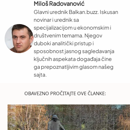
Miloš Radovanović
Glavni urednik Balkan.buzz. Iskusan
novinar i urednik sa
specijalizacijom u ekonomskim i
društvenim temama. Njegov
duboki analitički pristup i
sposobnost jasnog sagledavanja
ključnih aspekata događaja čine
ga prepoznatljivim glasom našeg
sajta.
OBAVEZNO PROČITAJTE OVE ČLANKE: