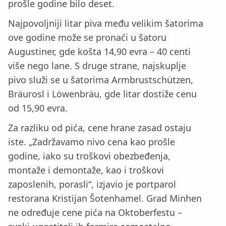
prošle godine bilo deset.
Najpovoljniji litar piva među velikim šatorima
ove godine može se pronaći u šatoru
Augustiner, gde košta 14,90 evra – 40 centi
više nego lane. S druge strane, najskuplje
pivo služi se u šatorima Armbrustschützen,
Bräurosl i Löwenbräu, gde litar dostiže cenu
od 15,90 evra.
Za razliku od pića, cene hrane zasad ostaju
iste. „Zadržavamo nivo cena kao prošle
godine, iako su troškovi obezbeđenja,
montaže i demontaže, kao i troškovi
zaposlenih, porasli“, izjavio je portparol
restorana Kristijan Šotenhamel. Grad Minhen
ne određuje cene pića na Oktoberfestu –