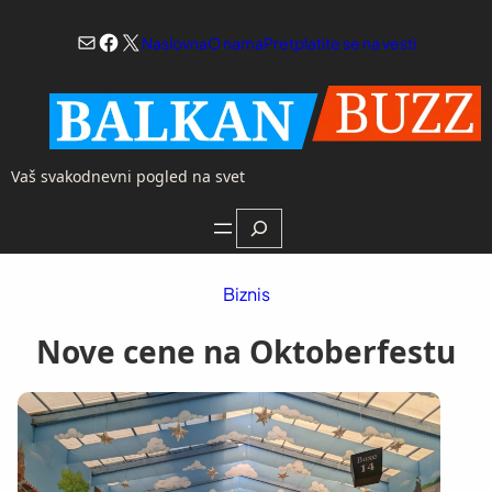
Skoči
Mail
Facebook
X
na
Naslovna
O nama
Pretplatite se na vesti
sadržaj
Vaš svakodnevni pogled na svet
Search
Biznis
Nove cene na Oktoberfestu