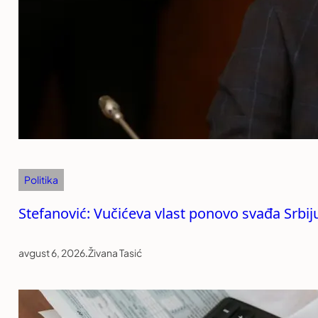
Politika
Stefanović: Vučićeva vlast ponovo svađa Srb
avgust 6, 2026
.
Živana Tasić