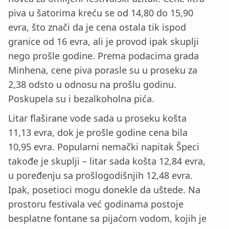
piva u šatorima kreću se od 14,80 do 15,90
evra, što znači da je cena ostala tik ispod
granice od 16 evra, ali je provod ipak skuplji
nego prošle godine. Prema podacima grada
Minhena, cene piva porasle su u proseku za
2,38 odsto u odnosu na prošlu godinu.
Poskupela su i bezalkoholna pića.
Litar flaširane vode sada u proseku košta
11,13 evra, dok je prošle godine cena bila
10,95 evra. Popularni nemački napitak Špeci
takođe je skuplji – litar sada košta 12,84 evra,
u poređenju sa prošlogodišnjih 12,48 evra.
Ipak, posetioci mogu donekle da uštede. Na
prostoru festivala već godinama postoje
besplatne fontane sa pijaćom vodom, kojih je