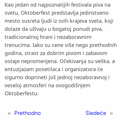
Kao jedan od najpoznatijih festivala piva na
svetu, Oktoberfest predstavlja jedinstveno
mesto susreta ljudi iz svih krajeva sveta, koji
dolaze da uživaju u bogatoj ponudi piva,
tradicionalnoj hrani i nezaboravnim
trenucima. Iako su cene više nego prethodnih
godina, strast za dobrim pivom i zabavom
ostaje nepromenjena. Očekivanja su velika, a
entuzijazam posetilaca i organizatora će
sigurno doprineti još jednoj nezaboravnoj i
veseloj atmosferi na ovogodišnjem
Oktoberfestu.
«
Prethodno
Sledeće
»