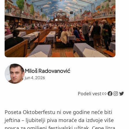
Miloš Radovanović
jun 4, 2026
Link
Facebook
Instagram
Twitter
Podeli vest
Poseta Oktoberfestu ni ove godine neće biti
jeftina – ljubitelji piva moraće da izdvoje više
novca za omiljeni festivalski užitak. Cene litra