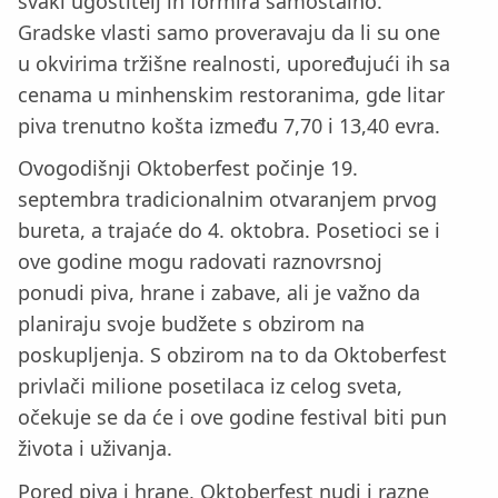
svaki ugostitelj ih formira samostalno.
Gradske vlasti samo proveravaju da li su one
u okvirima tržišne realnosti, upoređujući ih sa
cenama u minhenskim restoranima, gde litar
piva trenutno košta između 7,70 i 13,40 evra.
Ovogodišnji Oktoberfest počinje 19.
septembra tradicionalnim otvaranjem prvog
bureta, a trajaće do 4. oktobra. Posetioci se i
ove godine mogu radovati raznovrsnoj
ponudi piva, hrane i zabave, ali je važno da
planiraju svoje budžete s obzirom na
poskupljenja. S obzirom na to da Oktoberfest
privlači milione posetilaca iz celog sveta,
očekuje se da će i ove godine festival biti pun
života i uživanja.
Pored piva i hrane, Oktoberfest nudi i razne