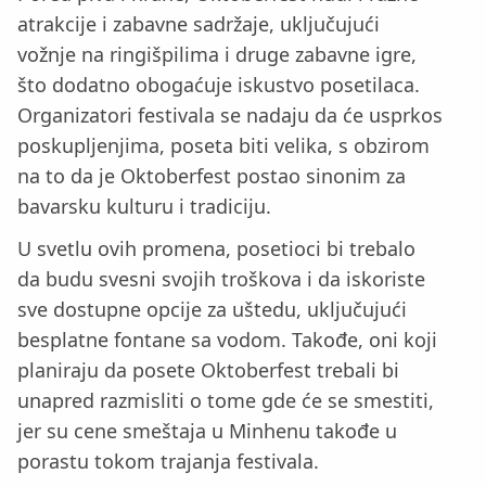
atrakcije i zabavne sadržaje, uključujući
vožnje na ringišpilima i druge zabavne igre,
što dodatno obogaćuje iskustvo posetilaca.
Organizatori festivala se nadaju da će usprkos
poskupljenjima, poseta biti velika, s obzirom
na to da je Oktoberfest postao sinonim za
bavarsku kulturu i tradiciju.
U svetlu ovih promena, posetioci bi trebalo
da budu svesni svojih troškova i da iskoriste
sve dostupne opcije za uštedu, uključujući
besplatne fontane sa vodom. Takođe, oni koji
planiraju da posete Oktoberfest trebali bi
unapred razmisliti o tome gde će se smestiti,
jer su cene smeštaja u Minhenu takođe u
porastu tokom trajanja festivala.