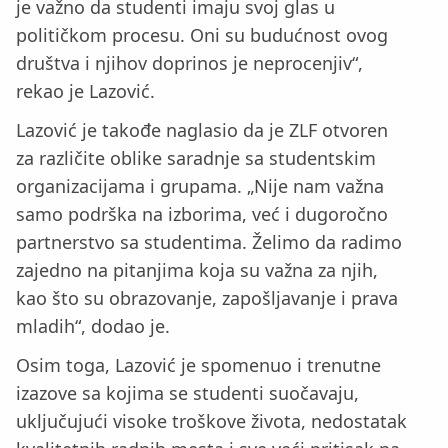
je važno da studenti imaju svoj glas u
političkom procesu. Oni su budućnost ovog
društva i njihov doprinos je neprocenjiv“,
rekao je Lazović.
Lazović je takođe naglasio da je ZLF otvoren
za različite oblike saradnje sa studentskim
organizacijama i grupama. „Nije nam važna
samo podrška na izborima, već i dugoročno
partnerstvo sa studentima. Želimo da radimo
zajedno na pitanjima koja su važna za njih,
kao što su obrazovanje, zapošljavanje i prava
mladih“, dodao je.
Osim toga, Lazović je spomenuo i trenutne
izazove sa kojima se studenti suočavaju,
uključujući visoke troškove života, nedostatak