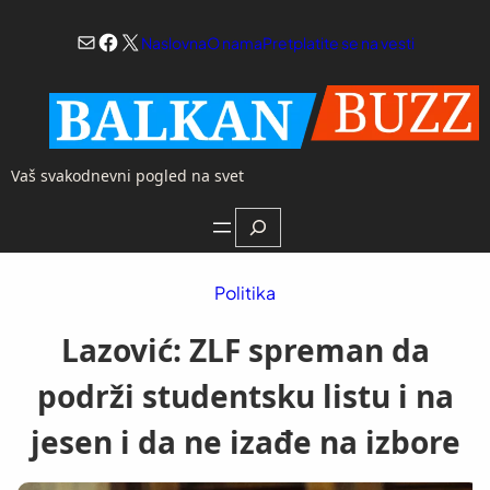
Skoči
Mail
Facebook
X
na
Naslovna
O nama
Pretplatite se na vesti
sadržaj
Vaš svakodnevni pogled na svet
Search
Politika
Lazović: ZLF spreman da
podrži studentsku listu i na
jesen i da ne izađe na izbore