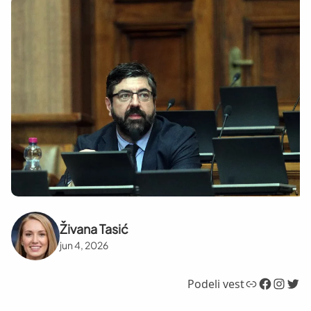
Živana Tasić
jun 4, 2026
Link
Facebook
Instagram
Twitter
Podeli vest