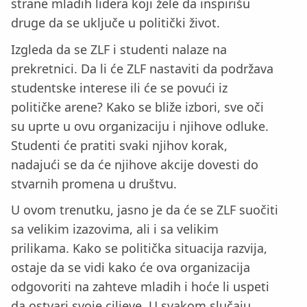
strane mladih lidera koji žele da inspirišu
druge da se uključe u politički život.
Izgleda da se ZLF i studenti nalaze na
prekretnici. Da li će ZLF nastaviti da podržava
studentske interese ili će se povući iz
političke arene? Kako se bliže izbori, sve oči
su uprte u ovu organizaciju i njihove odluke.
Studenti će pratiti svaki njihov korak,
nadajući se da će njihove akcije dovesti do
stvarnih promena u društvu.
U ovom trenutku, jasno je da će se ZLF suočiti
sa velikim izazovima, ali i sa velikim
prilikama. Kako se politička situacija razvija,
ostaje da se vidi kako će ova organizacija
odgovoriti na zahteve mladih i hoće li uspeti
da ostvari svoje ciljeve. U svakom slučaju,