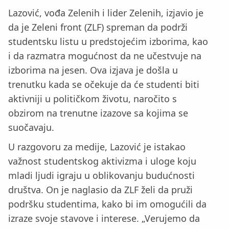
Lazović, vođa Zelenih i lider Zelenih, izjavio je
da je Zeleni front (ZLF) spreman da podrži
studentsku listu u predstojećim izborima, kao
i da razmatra mogućnost da ne učestvuje na
izborima na jesen. Ova izjava je došla u
trenutku kada se očekuje da će studenti biti
aktivniji u političkom životu, naročito s
obzirom na trenutne izazove sa kojima se
suočavaju.
U razgovoru za medije, Lazović je istakao
važnost studentskog aktivizma i uloge koju
mladi ljudi igraju u oblikovanju budućnosti
društva. On je naglasio da ZLF želi da pruži
podršku studentima, kako bi im omogućili da
izraze svoje stavove i interese. „Verujemo da