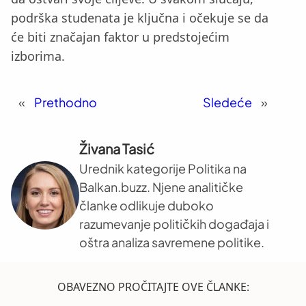
podrška studenata je ključna i očekuje se da
će biti značajan faktor u predstojećim
izborima.
«
Prethodno
Sledeće
»
Živana Tasić
Urednik kategorije Politika na
Balkan.buzz. Njene analitičke
članke odlikuje duboko
razumevanje političkih događaja i
oštra analiza savremene politike.
OBAVEZNO PROČITAJTE OVE ČLANKE: