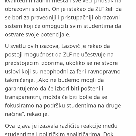
kvalitetnih radnih mesta i sve veći pritisak na
obrazovni sistem. On je istakao da ZLF želi da
se bori za pravedniji i pristupačniji obrazovni
sistem koji će omogućiti svim studentima da
ostvare svoje potencijale.
U svetlu ovih izazova, Lazović je rekao da
postoji mogućnost da ZLF ne učestvuje na
predstojećim izborima, ukoliko se ne stvore
uslovi koji su neophodni za fer i ravnopravno
takmičenje. „Ako ne budemo mogli da
garantujemo da će izbori biti pošteni i
transparentni, možda će biti bolje da se
fokusiramo na podršku studentima na druge
načine“, rekao je.
Ova izjava je izazvala različite reakcije među
studentima i političkim analitičarima. Dok