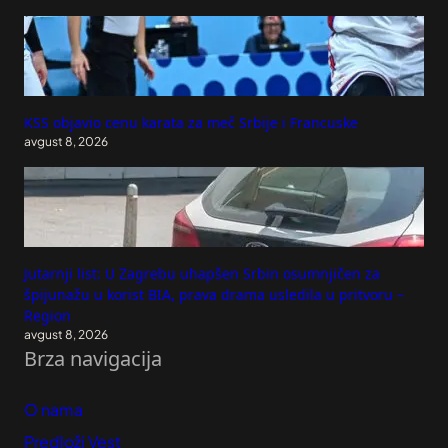
KSS objavio cenu karata za meč Srbije i Francuske
avgust 8, 2026
Jutarnji list: U Zagrebu uhapšen Srbin osumnjičen za
špijunažu u korist BIA, prava drama usledila u pritvoru –
Region
avgust 8, 2026
Brza navigacija
O nama
Predloži Vest