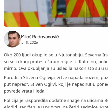
Miloš Radovanović
jun 11, 2026
Oko 200 ljudi okupilo se u Njutonabiju, Severna Ir
su se i drugi protesti širom regije. U Kolrejnu, poli
mirno. Ova okupljanja su usledila nakon što su u u
Porodica Stivena Ogilvija, žrtve napada nožem, pozv
put napred“. Stiven Ogilvi, koji je napadnut u pone
povrede vrata i leđa.
Policija je rasporedila dodatne snage na ulicama B
Alodid, zadržan je u pritvoru na četiri sedmice. P