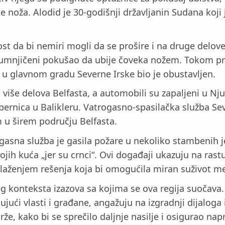
 noža. Alodid je 30-godišnji državljanin Sudana koji 
tost da bi nemiri mogli da se prošire i na druge delov
sumnjičeni pokušao da ubije čoveka nožem. Tokom prot
z u glavnom gradu Severne Irske bio je obustavljen.
više delova Belfasta, a automobili su zapaljeni u Nju
ernica u Balikleru. Vatrogasno-spasilačka služba Seve
om u širem području Belfasta.
ogasna služba je gasila požare u nekoliko stambenih 
svojih kuća „jer su crnci“. Ovi događaji ukazuju na rast
alaženjem rešenja koja bi omogućila miran suživot m
reg konteksta izazova sa kojima se ova regija suočava
učujući vlasti i građane, angažuju na izgradnji dijalo
drže, kako bi se sprečilo daljnje nasilje i osigurao na