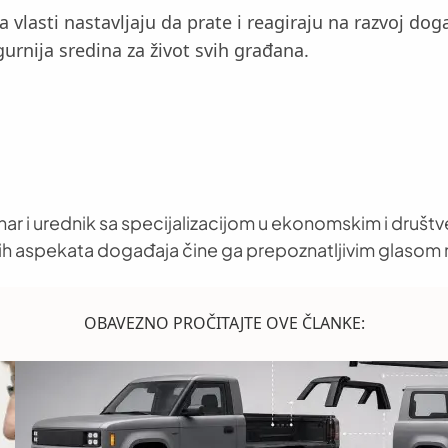
 a vlasti nastavljaju da prate i reagiraju na razvoj do
igurnija sredina za život svih građana.
nar i urednik sa specijalizacijom u ekonomskim i društ
h aspekata događaja čine ga prepoznatljivim glasom 
OBAVEZNO PROČITAJTE OVE ČLANKE: