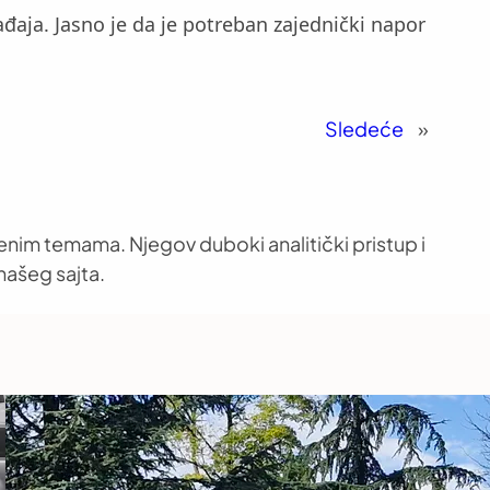
gađaja. Jasno je da je potreban zajednički napor
Sledeće
»
venim temama. Njegov duboki analitički pristup i
našeg sajta.