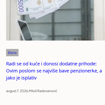
Biznis
Radi se od kuće i donosi dodatne prihode:
Ovim poslom se najviše bave penzionerke, a
jako je isplativ
avgust 7, 2026
.
Miloš Radovanović