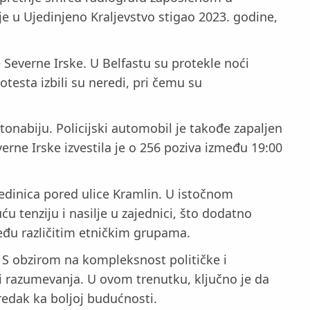
je u Ujedinjeno Kraljevstvo stigao 2023. godine,
e Severne Irske. U Belfastu su protekle noći
esta izbili su neredi, pri čemu su
tonabiju. Policijski automobil je takođe zapaljen
rne Irske izvestila je o 256 poziva između 19:00
jedinica pored ulice Kramlin. U istočnom
uću tenziju i nasilje u zajednici, što dodatno
eđu različitim etničkim grupama.
. S obzirom na kompleksnost političke i
ga i razumevanja. U ovom trenutku, ključno je da
predak ka boljoj budućnosti.