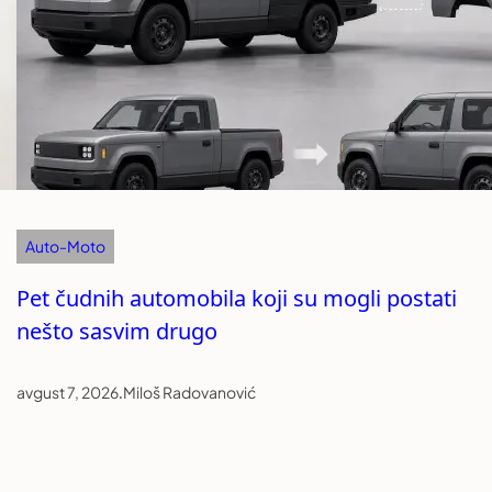
Auto-Moto
Pet čudnih automobila koji su mogli postati
nešto sasvim drugo
avgust 7, 2026
.
Miloš Radovanović