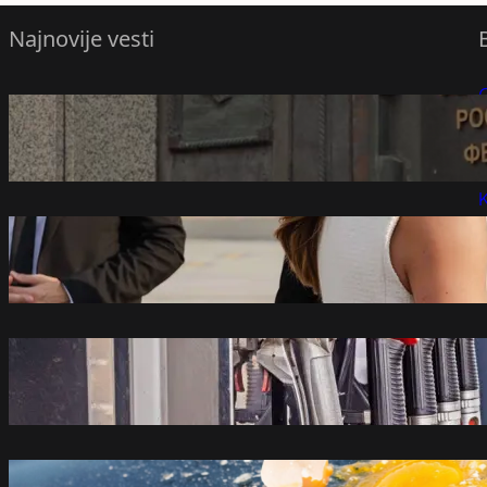
Najnovije vesti
Vrhovni sud Rusije razmatra tužbu protiv
P
Jabloka
avgust 7, 2026
P
K
Dolazak Zelenskog u Beograd za Vučića je
„izlet u političko minsko polje“
avgust 7, 2026
Objavljene nove cene goriva: Evo koji
derivat je poskupeo
avgust 7, 2026
Razbijeno jaje na haubi automobila nije