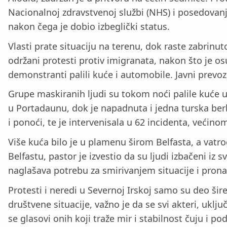
Nacionalnoj zdravstvenoj službi (NHS) i posedovanje
nakon čega je dobio izbeglički status.
Vlasti prate situaciju na terenu, dok raste zabrinu
održani protesti protiv imigranata, nakon što je o
demonstranti palili kuće i automobile. Javni prevo
Grupe maskiranih ljudi su tokom noći palile kuće u 
u Portadaunu, dok je napadnuta i jedna turska berb
i ponoći, te je intervenisala u 62 incidenta, većin
Više kuća bilo je u plamenu širom Belfasta, a vatr
Belfastu, pastor je izvestio da su ljudi izbačeni iz 
naglašava potrebu za smirivanjem situacije i pron
Protesti i neredi u Severnoj Irskoj samo su deo ši
društvene situacije, važno je da se svi akteri, uklj
se glasovi onih koji traže mir i stabilnost čuju i po