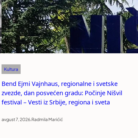
Kultura
Bend Ejmi Vajnhaus, regionalne i svetske
zvezde, dan posvećen gradu: Počinje Nišvil
festival – Vesti iz Srbije, regiona i sveta
avgust 7, 2026
.
Radmila Marićić