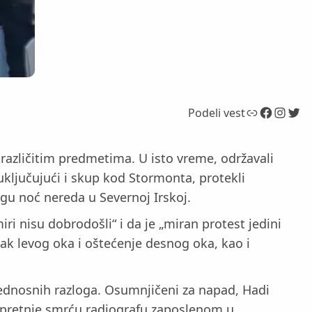
Link
Facebook
Instagram
Twitter
Podeli vest
 različitim predmetima. U isto vreme, održavali
, uključujući i skup kod Stormonta, protekli
ugu noć nereda u Severnoj Irskoj.
i nisu dobrodošli“ i da je „miran protest jedini
tak levog oka i oštećenje desnog oka, kao i
zbednosnih razloga. Osumnjičeni za napad, Hadi
a, pretnje smrću radiografu zaposlenom u