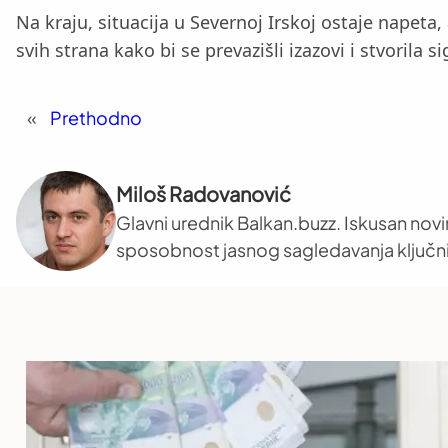
Na kraju, situacija u Severnoj Irskoj ostaje napeta,
svih strana kako bi se prevazišli izazovi i stvorila s
«
Prethodno
Miloš Radovanović
Glavni urednik Balkan.buzz. Iskusan novi
sposobnost jasnog sagledavanja ključni