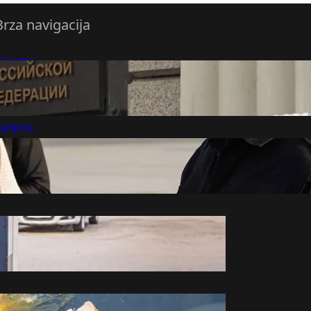
Brza navigacija
O nama
redloži Vest
retplatite se na vesti
arijera
Marketing
Kontakt