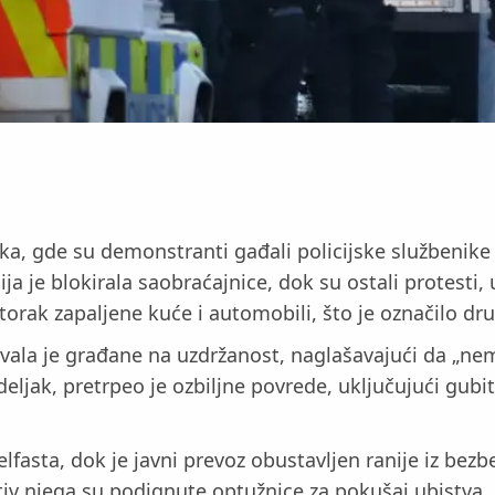
ska, gde su demonstranti gađali policijske službenike
cija je blokirala saobraćajnice, dok su ostali protesti
torak zapaljene kuće i automobili, što je označilo dr
ala je građane na uzdržanost, naglašavajući da „nemir
deljak, pretrpeo je ozbiljne povrede, uključujući gubi
elfasta, dok je javni prevoz obustavljen ranije iz be
rotiv njega su podignute optužnice za pokušaj ubistv