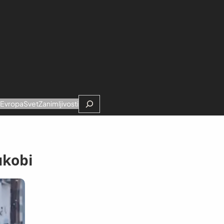
Search
e
Evropa
Svet
Zanimljivosti
ukobi