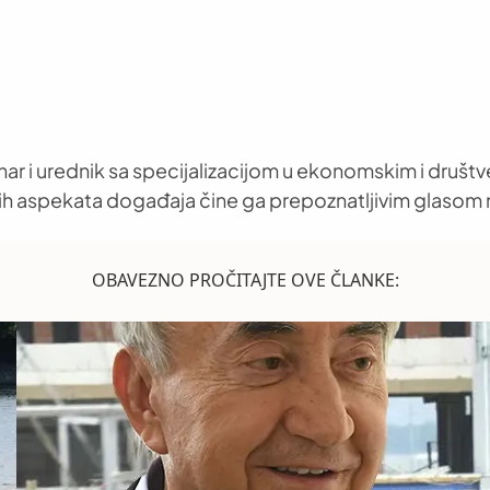
nar i urednik sa specijalizacijom u ekonomskim i društ
h aspekata događaja čine ga prepoznatljivim glasom 
OBAVEZNO PROČITAJTE OVE ČLANKE: