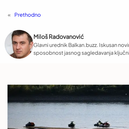
«
Prethodno
Miloš Radovanović
Glavni urednik Balkan.buzz. Iskusan novi
sposobnost jasnog sagledavanja ključni