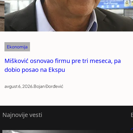
Ekonomija
Mišković osnovao firmu pre tri meseca, pa
dobio posao na Ekspu
avgust 6, 2026
.
Bojan Đorđević
Najnovije vesti