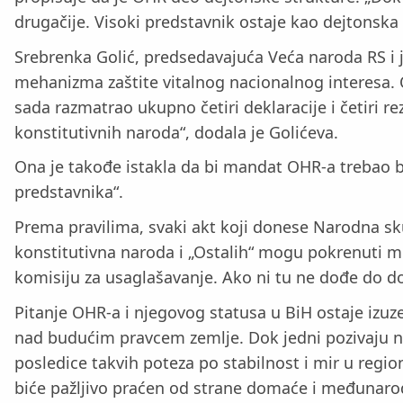
drugačije. Visoki predstavnik ostaje kao dejtonska 
Srebrenka Golić, predsedavajuća Veća naroda RS i je
mehanizma zaštite vitalnog nacionalnog interesa. On
sada razmatrao ukupno četiri deklaracije i četiri r
konstitutivnih naroda“, dodala je Golićeva.
Ona je takođe istakla da bi mandat OHR-a trebao b
predstavnika“.
Prema pravilima, svaki akt koji donese Narodna sku
konstitutivna naroda i „Ostalih“ mogu pokrenuti m
komisiju za usaglašavanje. Ako ni tu ne dođe do 
Pitanje OHR-a i njegovog statusa u BiH ostaje izuzet
nad budućim pravcem zemlje. Dok jedni pozivaju n
posledice takvih poteza po stabilnost i mir u regio
biće pažljivo praćen od strane domaće i međunaro