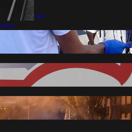
redloži Vest
retplatite se na vesti
arijera
Marketing
Kontakt