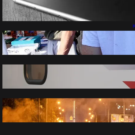
Sljedeće godine nas čeka poseban
P
iPhone?
avgust 7, 2026
P
K
Studenti u blokadi najavili razgovore s
građanima po Srbiji od sutra do 9.
avgusta – Društvo
avgust 7, 2026
Ministri Srbije i Mađarske najavili
otvaranje brze pruge između Beograda i
Budimpešte
avgust 7, 2026
Najmanje 21 poginuli u ruskom napadu
na Kijevsku oblast
avgust 7, 2026