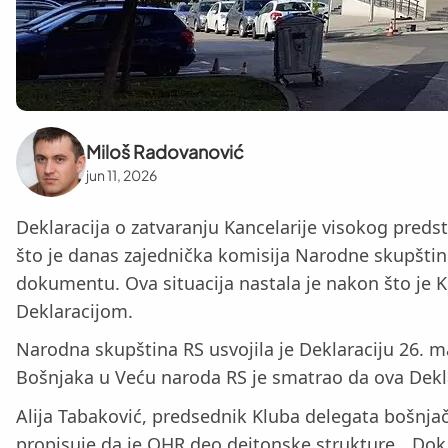
Miloš Radovanović
jun 11, 2026
Deklaracija o zatvaranju Kancelarije visokog pred
što je danas zajednička komisija Narodne skupštin
dokumentu. Ova situacija nastala je nakon što je 
Deklaracijom.
Narodna skupština RS usvojila je Deklaraciju 26. m
Bošnjaka u Veću naroda RS je smatrao da ova Dekla
Alija Tabaković, predsednik Kluba delegata bošnj
propisuje da je OHR deo dejtonske strukture. „Dok 