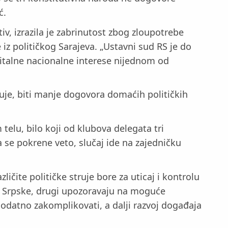
ć.
iv, izrazila je zabrinutost zbog zloupotrebe
iz političkog Sarajeva. „Ustavni sud RS je do
 vitalne nacionalne interese nijednom od
uje, biti manje dogovora domaćih političkih
elu, bilo koji od klubova delegata tri
 se pokrene veto, slučaj ide na zajedničku
ičite političke struje bore za uticaj i kontrolu
e Srpske, drugi upozoravaju na moguće
dodatno zakomplikovati, a dalji razvoj događaja