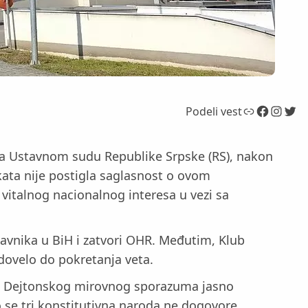
Link
Facebook
Instagram
Twitter
Podeli vest
ena Ustavnom sudu Republike Srpske (RS), nakon
kata nije postigla saglasnost o ovom
italnog nacionalnog interesa u vezi sa
tavnika u BiH i zatvori OHR. Međutim, Klub
dovelo do pokretanja veta.
10. Dejtonskog mirovnog sporazuma jasno
o se tri konstitutivna naroda ne dogovore