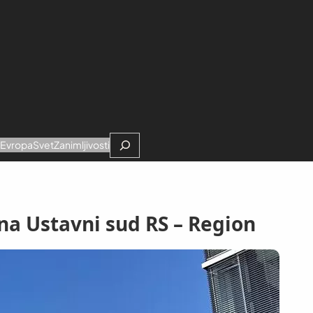
Search
e
Evropa
Svet
Zanimljivosti
na Ustavni sud RS – Region