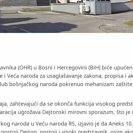
stavnika (OHR) u Bosni i Hercegovini (BiH) biće upuć
e i Veća naroda za usaglašavanje zakona, propisa i a
Klub bošnjačkog naroda pokrenuo mehanizam zaštite v
aja, zahtevajući da se okonča funkcija visokog preds
racija ugrožava Dejtonski mirovni sporazum, što je 
ačkog naroda u Veću naroda RS, izjavio je da Aneks 
postoji Dejton, postoji i visoki predstavnik, osim ak