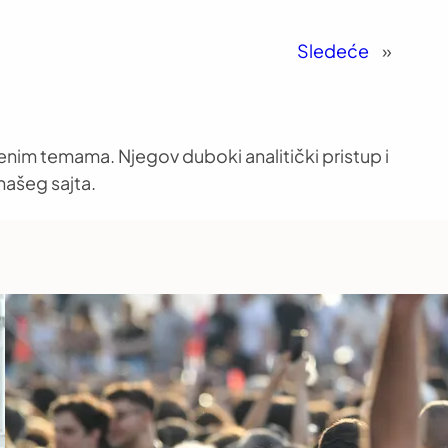
Sledeće
»
venim temama. Njegov duboki analitički pristup i
našeg sajta.