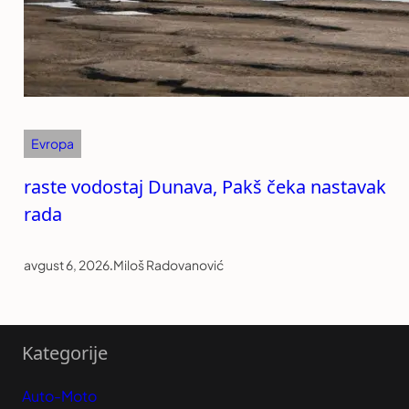
Evropa
raste vodostaj Dunava, Pakš čeka nastavak
rada
avgust 6, 2026
.
Miloš Radovanović
Kategorije
Auto-Moto