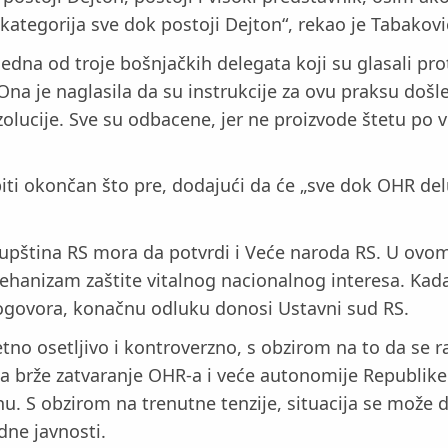
kategorija sve dok postoji Dejton“, rekao je Tabakovi
dna od troje bošnjačkih delegata koji su glasali prot
a je naglasila da su instrukcije za ovu praksu došle 
ezolucije. Sve su odbacene, jer ne proizvode štetu po
iti okončan što pre, dodajući da će „sve dok OHR del
pština RS mora da potvrdi i Veće naroda RS. U ovom t
ehanizam zaštite vitalnog nacionalnog interesa. Kada
dogovora, konačnu odluku donosi Ustavni sud RS.
no osetljivo i kontroverzno, s obzirom na to da se razl
a brže zatvaranje OHR-a i veće autonomije Republik
nu. S obzirom na trenutne tenzije, situacija se može 
dne javnosti.