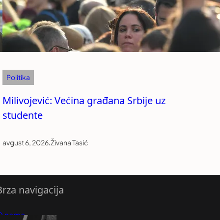
Politika
Milivojević: Većina građana Srbije uz
studente
avgust 6, 2026
.
Živana Tasić
Brza navigacija
O nama