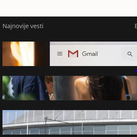
Najnovije vesti
Gmail uvodi velike promjene od 2027.
P
godine: Milioni korisnika moraće da se
prilagode
P
avgust 8, 2026
K
U Srbiji do 38 stepeni početkom sledeće
sedmice
avgust 8, 2026
Vlada Srbije osnovala novo preduzeće i
na njega prenela imovinu Beogradskog
sajma
avgust 8, 2026