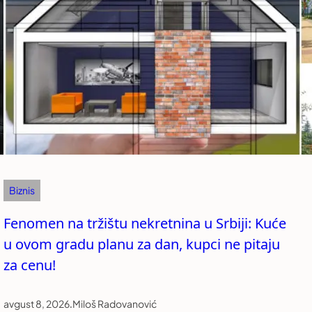
Biznis
Fenomen na tržištu nekretnina u Srbiji: Kuće
u ovom gradu planu za dan, kupci ne pitaju
za cenu!
avgust 8, 2026
.
Miloš Radovanović