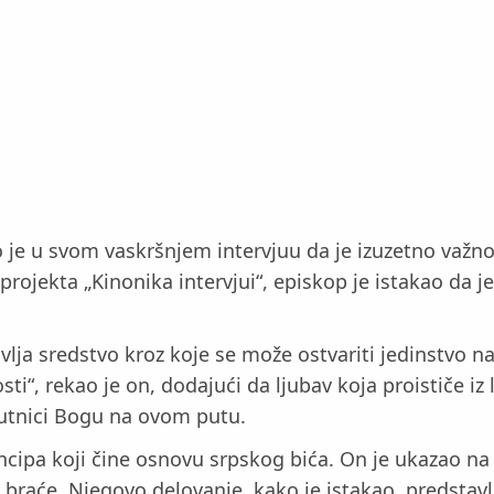
 je u svom vaskršnjem intervjuu da je izuzetno važno
 projekta „Kinonika intervjui“, episkop je istakao da j
vlja sredstvo kroz koje se može ostvariti jedinstvo 
ti“, rekao je on, dodajući da ljubav koja proističe iz
utnici Bogu na ovom putu.
ncipa koji čine osnovu srpskog bića. On je ukazao na 
braće. Njegovo delovanje, kako je istakao, predstav