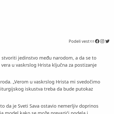
Link
Facebook
Instagram
Twitter
Podeli vest
 stvoriti jedinstvo među narodom, a da se to
e vera u vaskrslog Hrista ključna za postizanje
naroda. „Verom u vaskrslog Hrista mi svedočimo
 liturgijskog iskustva treba da bude putokaz
to da je Sveti Sava ostavio nemerljiv doprinos
lja model kako se može prevazići podela i