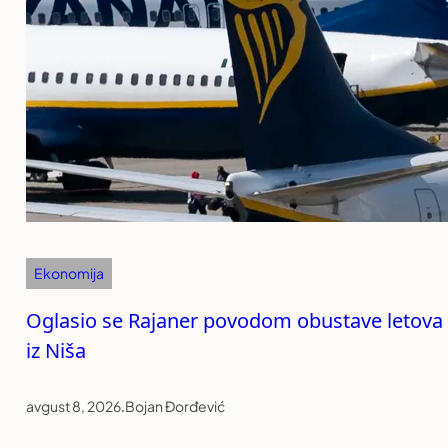
Ekonomija
Oglasio se Rajaner povodom obustave letova
iz Niša
avgust 8, 2026
.
Bojan Đorđević