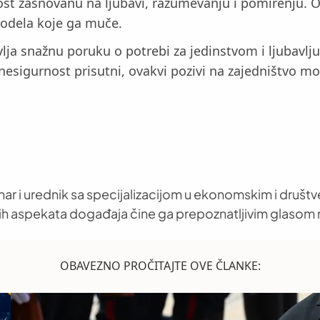
st zasnovanu na ljubavi, razumevanju i pomirenju. O
podela koje ga muče.
ja snažnu poruku o potrebi za jedinstvom i ljubavlju, 
esigurnost prisutni, ovakvi pozivi na zajedništvo mogu
nar i urednik sa specijalizacijom u ekonomskim i društ
h aspekata događaja čine ga prepoznatljivim glasom 
OBAVEZNO PROČITAJTE OVE ČLANKE: