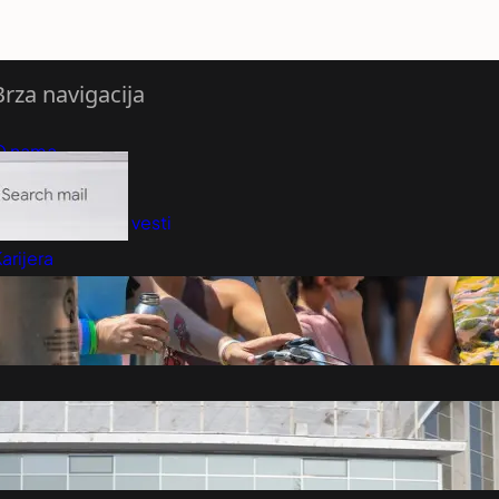
Brza navigacija
O nama
redloži Vest
retplatite se na vesti
arijera
Marketing
Kontakt