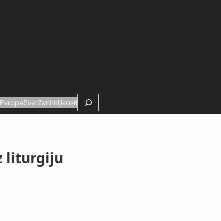
Search
e
Evropa
Svet
Zanimljivosti
 liturgiju