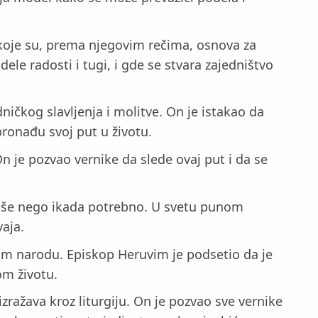
, koje su, prema njegovim rečima, osnova za
ele radosti i tugi, i gde se stvara zajedništvo
ničkog slavljenja i molitve. On je istakao da
ronađu svoj put u životu.
n je pozvao vernike da slede ovaj put i da se
 više nego ikada potrebno. U svetu punom
vaja.
skom narodu. Episkop Heruvim je podsetio da je
om životu.
zražava kroz liturgiju. On je pozvao sve vernike