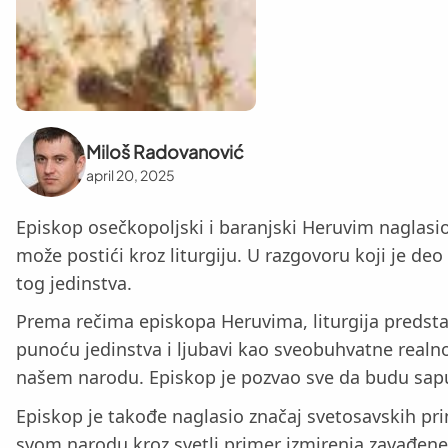
Miloš Radovanović
april 20, 2025
Episkop osečkopoljski i baranjski Heruvim naglasio
može postići kroz liturgiju. U razgovoru koji je deo
tog jedinstva.
Prema rečima episkopa Heruvima, liturgija predsta
punoću jedinstva i ljubavi kao sveobuhvatne realnos
našem narodu. Episkop je pozvao sve da budu sap
Episkop je takođe naglasio značaj svetosavskih pri
svom narodu kroz svetli primer izmirenja zavađene 