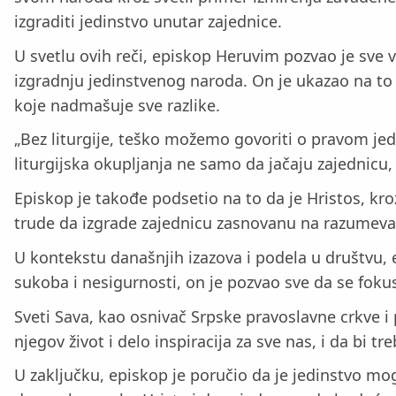
izgraditi jedinstvo unutar zajednice.
U svetlu ovih reči, episkop Heruvim pozvao je sve v
izgradnju jedinstvenog naroda. On je ukazao na to da
koje nadmašuje sve razlike.
„Bez liturgije, teško možemo govoriti o pravom jedi
liturgijska okupljanja ne samo da jačaju zajednicu
Episkop je takođe podsetio na to da je Hristos, kro
trude da izgrade zajednicu zasnovanu na razumevan
U kontekstu današnjih izazova i podela u društvu,
sukoba i nesigurnosti, on je pozvao sve da se fokus
Sveti Sava, kao osnivač Srpske pravoslavne crkve i 
njegov život i delo inspiracija za sve nas, i da b
U zaključku, episkop je poručio da je jedinstvo mog