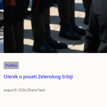
Politika
Olenik o poseti Zelenskog Srbiji
avgust 8, 2026
.
Živana Tasić