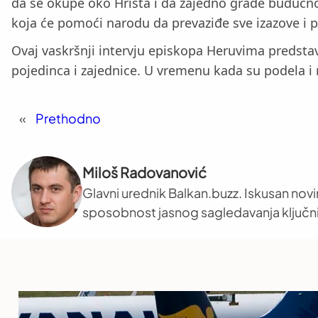
da se okupe oko Hrista i da zajedno grade budućno
koja će pomoći narodu da prevaziđe sve izazove i 
Ovaj vaskršnji intervju episkopa Heruvima predstavl
pojedinca i zajednice. U vremenu kada su podela i n
«
Prethodno
Miloš Radovanović
Glavni urednik Balkan.buzz. Iskusan novi
sposobnost jasnog sagledavanja ključni