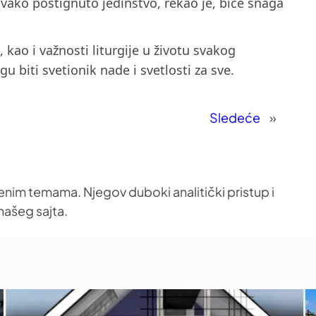
vako postignuto jedinstvo, rekao je, biće snaga
kao i važnosti liturgije u životu svakog
 biti svetionik nade i svetlosti za sve.
Sledeće
»
venim temama. Njegov duboki analitički pristup i
našeg sajta.