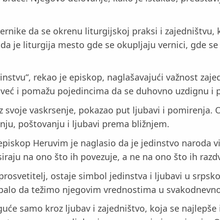
ernike da se okrenu liturgijskoj praksi i zajedništvu
 je liturgija mesto gde se okupljaju vernici, gde se d
nstvu“, rekao je episkop, naglašavajući važnost zajed
, već i pomažu pojedincima da se duhovno uzdignu i p
z svoje vaskrsenje, pokazao put ljubavi i pomirenja. O
ju, poštovanju i ljubavi prema bližnjem.
 episkop Heruvim je naglasio da je jedinstvo naroda
iraju na ono što ih povezuje, a ne na ono što ih razd
prosvetitelj, ostaje simbol jedinstva i ljubavi u srp
i trebalo da težimo njegovim vrednostima u svakodnevn
uće samo kroz ljubav i zajedništvo, koja se najlepše i