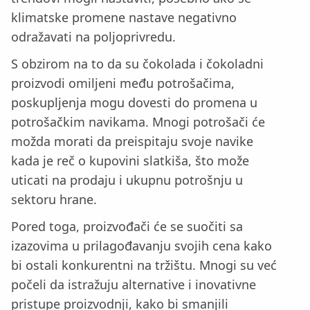
klimatske promene nastave negativno
odražavati na poljoprivredu.
S obzirom na to da su čokolada i čokoladni
proizvodi omiljeni među potrošačima,
poskupljenja mogu dovesti do promena u
potrošačkim navikama. Mnogi potrošači će
možda morati da preispitaju svoje navike
kada je reč o kupovini slatkiša, što može
uticati na prodaju i ukupnu potrošnju u
sektoru hrane.
Pored toga, proizvođači će se suočiti sa
izazovima u prilagođavanju svojih cena kako
bi ostali konkurentni na tržištu. Mnogi su već
počeli da istražuju alternative i inovativne
pristupe proizvodnji, kako bi smanjili