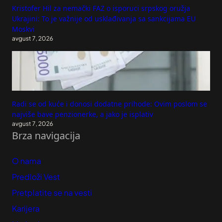
Kristofer Hil za nemački FAZ o isporuci srpskog oružja
Ukrajini: To je važnije od usklađivanja sa sankcijama EU
Moskvi
avgust 7, 2026
Radi se od kuće i donosi dodatne prihode: Ovim poslom se
najviše bave penzionerke, a jako je isplativ
avgust 7, 2026
Brza navigacija
O nama
Predloži Vest
Pretplatite se na vesti
Karijera