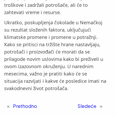
troškove i zadržali potrošače, ali će to
zahtevati vreme i resurse.
Ukratko, poskupljenja čokolade u Nemačkoj
su rezultat složenih faktora, uključujući
klimatske promene i promene u potražnji.
Kako se pritisci na tržište hrane nastavljaju,
potrošači i proizvođači će morati da se
prilagode novim uslovima kako bi preživeli u
ovom izazovnom okruženju. U narednim
mesecima, važno je pratiti kako će se
situacija razvijati i kakve će posledice imati na
svakodnevni život potrošača.
«
Prethodno
Sledeće
»