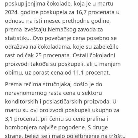
poskupljenjima čokolade, koja je u martu
2024. godine poskupela za 16,7 procenata u
odnosu na isti mesec prethodne godine,
prema izveštaju Nemačkog zavoda za
statistiku. Ovo povećanje cena posebno se
odražava na čokoladama, koje su zabeležile
rast od čak 25 procenata. Ostali čokoladni
proizvodi takođe su poskupeli, ali u manjem
obimu, uz porast cena od 11,1 procenat.
Prema rečima stručnjaka, došlo je do
neravnomernog rasta cena u sektoru
konditorskih i poslastičarskih proizvoda. U
martu su ovi proizvodi poskupeli ukupno za
3,1 procenat, pri čemu su cene pralina i
bombonjera najviše pogođene. S druge
strane, beleži se i malo pojeftinjenje na tržištu