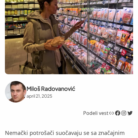
Miloš Radovanović
april 21, 2025
Link
Facebook
Instagram
Twitter
Podeli vest
Nemački potrošači suočavaju se sa značajnim