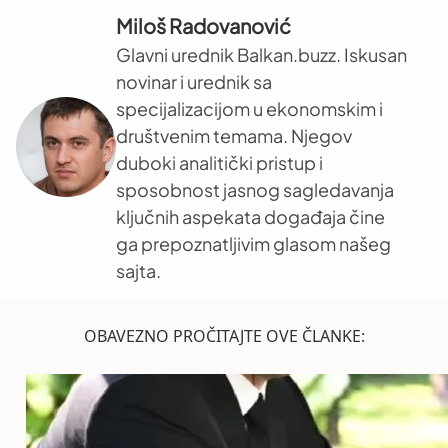
Miloš Radovanović
Glavni urednik Balkan.buzz. Iskusan
novinar i urednik sa
specijalizacijom u ekonomskim i
društvenim temama. Njegov
duboki analitički pristup i
sposobnost jasnog sagledavanja
ključnih aspekata događaja čine
ga prepoznatljivim glasom našeg
sajta.
OBAVEZNO PROČITAJTE OVE ČLANKE: