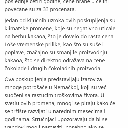
poslednje četiri godine, cene hrane u celini
povećane su za 33 procenata.
Jedan od ključnih uzroka ovih poskupljenja su
klimatske promene, koje su negativno uticale
na berbu kakaoa, što je dovelo do rasta cena.
Loše vremenske prilike, kao što su suše i
poplave, značajno su smanjile proizvodnju
kakaoa, što se direktno odražava na cene
čokolade i drugih čokoladnih proizvoda.
Ova poskupljenja predstavljaju izazov za
mnoge potrošače u Nemačkoj, koji su već
suočeni sa rastućim troškovima života. U
svetlu ovih promena, mnogi se pitaju kako će
se tržište razvijati u narednim mesecima i
godinama. Stručnjaci upozoravaju da bi se
trendovi mogli nastaviti, posebno ako se