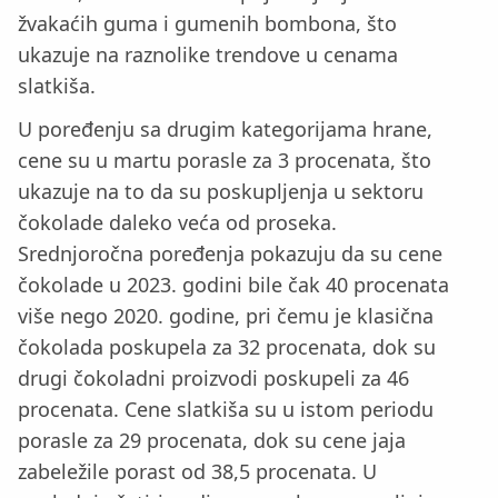
žvakaćih guma i gumenih bombona, što
ukazuje na raznolike trendove u cenama
slatkiša.
U poređenju sa drugim kategorijama hrane,
cene su u martu porasle za 3 procenata, što
ukazuje na to da su poskupljenja u sektoru
čokolade daleko veća od proseka.
Srednjoročna poređenja pokazuju da su cene
čokolade u 2023. godini bile čak 40 procenata
više nego 2020. godine, pri čemu je klasična
čokolada poskupela za 32 procenata, dok su
drugi čokoladni proizvodi poskupeli za 46
procenata. Cene slatkiša su u istom periodu
porasle za 29 procenata, dok su cene jaja
zabeležile porast od 38,5 procenata. U