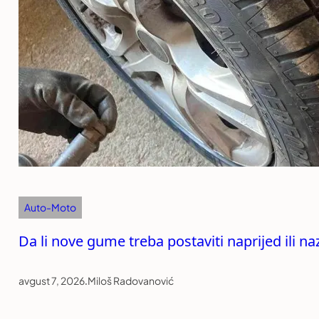
Auto-Moto
Da li nove gume treba postaviti naprijed ili n
avgust 7, 2026
.
Miloš Radovanović