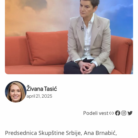
Živana Tasić
april 21, 2025
Link
Facebook
Instagram
Twitter
Podeli vest
Predsednica Skupštine Srbije, Ana Brnabić,