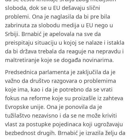
sloboda, dok se u EU dešavaju slični
problemi. Ona je naglasila da bi pre bila
zabrinuta za slobodu medija u EU nego u
Srbiji. Brnabić je apelovala na sve da
preispitaju situaciju u kojoj se nalaze i istakla
da bi država trebala da reaguje na nepravdu i
maltretiranje koje se događa novinarima.
Predsednica parlamenta je zaključila da je
važno da društvo razgovara o problemima
koje ima, kao i da je potrebno da se vrati
fokus na reforme koje su proizašle iz zahteva
Evropske unije. Ona je ponovila da je
tužilaštvo nezavisno i da se ne može kriviti
vlast za postupke pojedinaca koji ugrožavaju
bezbednost drugih. Brnabić je izrazila želju da