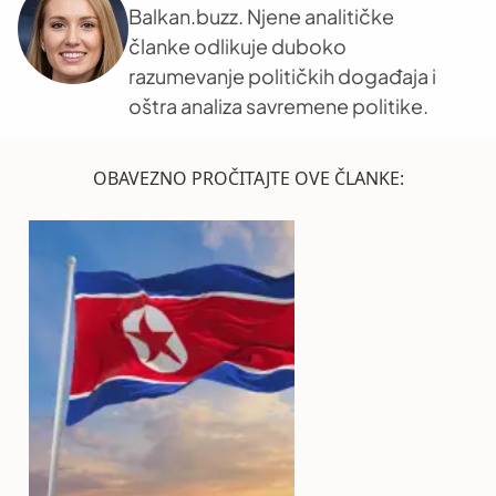
Balkan.buzz. Njene analitičke
članke odlikuje duboko
razumevanje političkih događaja i
oštra analiza savremene politike.
OBAVEZNO PROČITAJTE OVE ČLANKE: