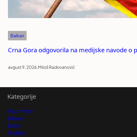
Balkan
Crna Gora odgovorila na medijske navode o p
avgust 9, 2026
.
Miloš Radovanović
Kategorije
Auto-Moto
Balkan
Biznis
Društvo