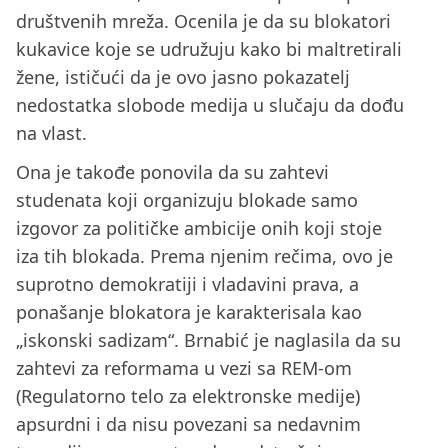
društvenih mreža. Ocenila je da su blokatori
kukavice koje se udružuju kako bi maltretirali
žene, ističući da je ovo jasno pokazatelj
nedostatka slobode medija u slučaju da dođu
na vlast.
Ona je takođe ponovila da su zahtevi
studenata koji organizuju blokade samo
izgovor za političke ambicije onih koji stoje
iza tih blokada. Prema njenim rečima, ovo je
suprotno demokratiji i vladavini prava, a
ponašanje blokatora je karakterisala kao
„iskonski sadizam“. Brnabić je naglasila da su
zahtevi za reformama u vezi sa REM-om
(Regulatorno telo za elektronske medije)
apsurdni i da nisu povezani sa nedavnim