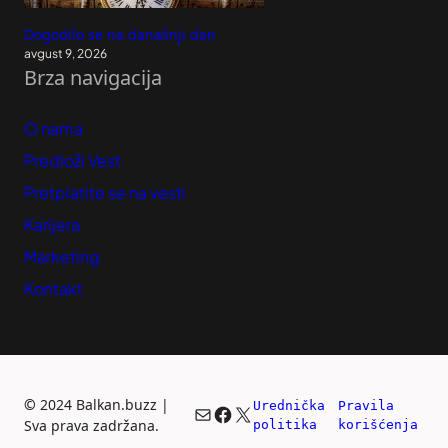
Dogodilo se na današnji dan
avgust 9, 2026
Brza navigacija
O nama
Predloži Vest
Pretplatite se na vesti
Karijera
Marketing
Kontakt
©
2024 Balkan.buzz |
Urednička 
Pravila 
Mail
Facebook
X
Sva prava zadržana.
politika
korišćenja