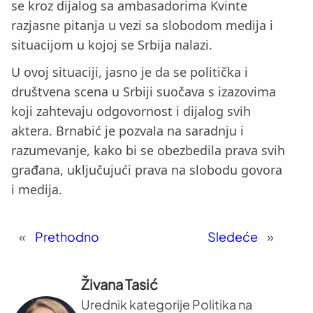
se kroz dijalog sa ambasadorima Kvinte
razjasne pitanja u vezi sa slobodom medija i
situacijom u kojoj se Srbija nalazi.
U ovoj situaciji, jasno je da se politička i
društvena scena u Srbiji suočava s izazovima
koji zahtevaju odgovornost i dijalog svih
aktera. Brnabić je pozvala na saradnju i
razumevanje, kako bi se obezbedila prava svih
građana, uključujući prava na slobodu govora
i medija.
«
Prethodno
Sledeće
»
Živana Tasić
Urednik kategorije Politika na