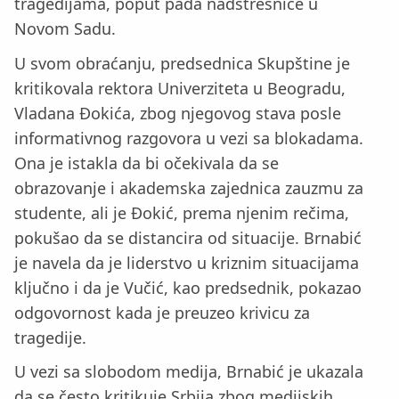
tragedijama, poput pada nadstrešnice u
Novom Sadu.
U svom obraćanju, predsednica Skupštine je
kritikovala rektora Univerziteta u Beogradu,
Vladana Đokića, zbog njegovog stava posle
informativnog razgovora u vezi sa blokadama.
Ona je istakla da bi očekivala da se
obrazovanje i akademska zajednica zauzmu za
studente, ali je Đokić, prema njenim rečima,
pokušao da se distancira od situacije. Brnabić
je navela da je liderstvo u kriznim situacijama
ključno i da je Vučić, kao predsednik, pokazao
odgovornost kada je preuzeo krivicu za
tragedije.
U vezi sa slobodom medija, Brnabić je ukazala
da se često kritikuje Srbija zbog medijskih