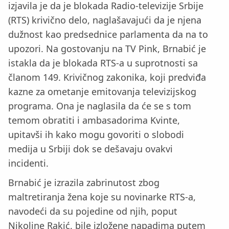
izjavila je da je blokada Radio-televizije Srbije
(RTS) krivično delo, naglašavajući da je njena
dužnost kao predsednice parlamenta da na to
upozori. Na gostovanju na TV Pink, Brnabić je
istakla da je blokada RTS-a u suprotnosti sa
članom 149. Krivičnog zakonika, koji predviđa
kazne za ometanje emitovanja televizijskog
programa. Ona je naglasila da će se s tom
temom obratiti i ambasadorima Kvinte,
upitavši ih kako mogu govoriti o slobodi
medija u Srbiji dok se dešavaju ovakvi
incidenti.
Brnabić je izrazila zabrinutost zbog
maltretiranja žena koje su novinarke RTS-a,
navodeći da su pojedine od njih, poput
Nikoline Rakić, bile izložene napadima putem