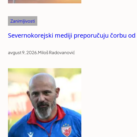
Zanimljivosti
Severnokorejski mediji preporučuju čorbu o
avgust 9, 2026
.
Miloš Radovanović