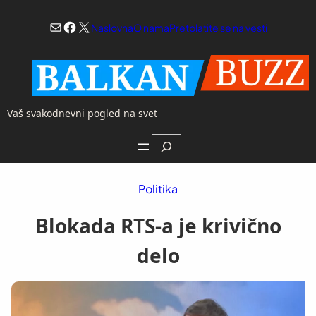
Skoči
Mail
Facebook
X
na
Naslovna
O nama
Pretplatite se na vesti
sadržaj
Vaš svakodnevni pogled na svet
Search
Politika
Blokada RTS-a je krivično
delo