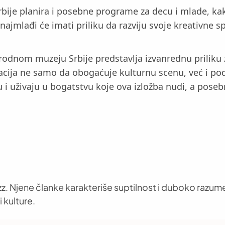
bije planira i posebne programe za decu i mlade, kako
 najmlađi će imati priliku da razviju svoje kreativne
arodnom muzeju Srbije predstavlja izvanrednu priliku 
tacija ne samo da obogaćuje kulturnu scenu, već i po
 i uživaju u bogatstvu koje ova izložba nudi, a poseb
z. Njene članke karakteriše suptilnost i duboko razume
 kulture.