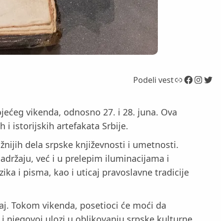
Link
Facebook
Instagram
Twitter
Podeli vest
ojećeg vikenda, odnosno 27. i 28. juna. Ova
i istorijskih artefakata Srbije.
žnijih dela srpske književnosti i umetnosti.
adržaju, već i u prelepim iluminacijama i
ka i pisma, kao i uticaj pravoslavne tradicije
jaj. Tokom vikenda, posetioci će moći da
 i njegovoj ulozi u oblikovanju srpske kulturne