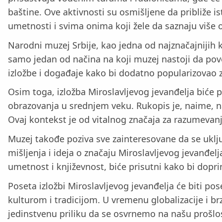
baštine. Ove aktivnosti su osmišljene da približe i
umetnosti i svima onima koji žele da saznaju više o 
Narodni muzej Srbije, kao jedna od najznačajnijih ku
samo jedan od načina na koji muzej nastoji da pove
izložbe i događaje kako bi dodatno popularizovao z
Osim toga, izložba Miroslavljevog jevanđelja biće pr
obrazovanja u srednjem veku. Rukopis je, naime, na
Ovaj kontekst je od vitalnog značaja za razumevanje 
Muzej takođe poziva sve zainteresovane da se uklju
mišljenja i ideja o značaju Miroslavljevog jevanđelj
umetnost i književnost, biće prisutni kako bi doprin
Poseta izložbi Miroslavljevog jevanđelja će biti 
kulturom i tradicijom. U vremenu globalizacije i br
jedinstvenu priliku da se osvrnemo na našu prošl