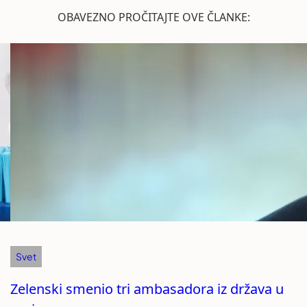
OBAVEZNO PROČITAJTE OVE ČLANKE:
Svet
Zelenski smenio tri ambasadora iz država u