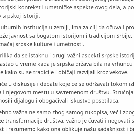
storijski kontekst i umetničke aspekte ovog dela, a po
srpskoj istoriji.
lturnih institucija u zemlji, ima za cilj da očuva i p
že javnost sa bogatom istorijom i tradicijom Srbije.
načaj srpske kulture i umetnosti.
ilika da se istaknu i drugi važni aspekti srpske istori
stao u vreme kada je srpska država bila na vrhuncu sv
kako su se tradicije i običaji razvijali kroz vekove.
če u diskusije i debate koje će se održavati tokom iz
a i njegovom mestu u savremenom društvu. Stručnjaci iz
osili dijalogu i obogaćivali iskustvo posetilaca.
posebno važna ne samo zbog samog rukopisa, već i zb
ze transformacije društva, važno je čuvati i negovati 
ost i razumemo kako ona oblikuje našu sadašnjost i 