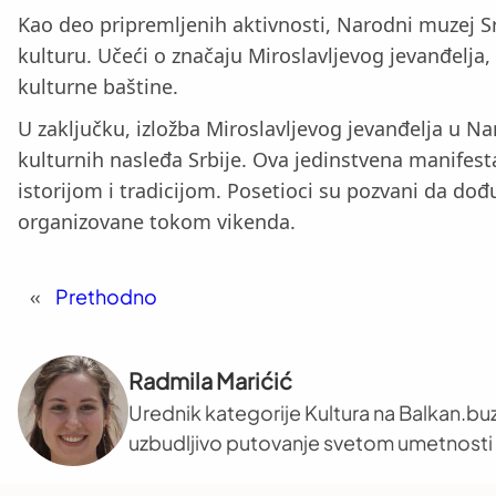
Kao deo pripremljenih aktivnosti, Narodni muzej Sr
kulturu. Učeći o značaju Miroslavljevog jevanđelja,
kulturne baštine.
U zaključku, izložba Miroslavljevog jevanđelja u N
kulturnih nasleđa Srbije. Ova jedinstvena manifes
istorijom i tradicijom. Posetioci su pozvani da dođu
organizovane tokom vikenda.
«
Prethodno
Radmila Marićić
Urednik kategorije Kultura na Balkan.buz
uzbudljivo putovanje svetom umetnosti i