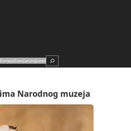
Search
e
Evropa
Svet
Zanimljivosti
ocima Narodnog muzeja