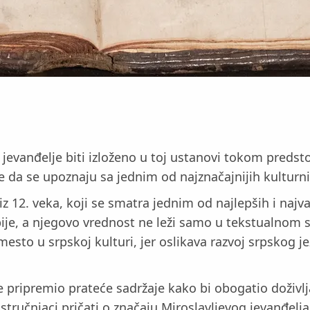
 jevanđelje biti izloženo u toj ustanovi tokom predst
 da se upoznaju sa jednim od najznačajnijih kulturnih 
z 12. veka, koji se smatra jednim od najlepših i najva
ije, a njegovo vrednost ne leži samo u tekstualnom s
to u srpskoj kulturi, jer oslikava razvoj srpskog jezi
je pripremio prateće sadržaje kako bi obogatio doživl
ručnjaci pričati o značaju Miroslavljevog jevanđelja