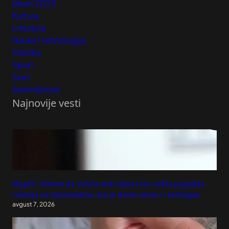
Izbori 2023
Kultura
Lifestyle
Nauka i tehnologija
Politika
Sport
Svet
Zanimljivosti
Najnovije vesti
Mijačić: Vidimo da Vučića ovih dana nisu nešto pogodila
rušenja na Gazivodama, bio je dosta veseo i razdragan
avgust 7, 2026