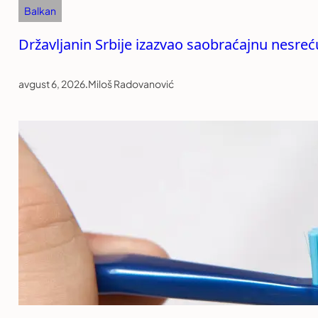
Balkan
Državljanin Srbije izazvao saobraćajnu nesreću
avgust 6, 2026
.
Miloš Radovanović