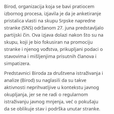
Birod, organizacija koja se bavi pratiocem
izbornog procesa, izjavila je da je anketiranje
pristalica vlasti na skupu Srpske napredne
stranke (SNS) održanom 27. juna predstavljalo
partijski čin. Ova izjava dolazi nakon što su na
skupu, koji je bio fokusiran na promociju
stranke i njenog vođstva, prikupljani podaci o
stavovima i mišljenjima prisutnih članova i
simpatizera.
Predstavnici Biroda za društvena istraživanja i
analize (Birod) su naglasili da su takve
aktivnosti neprihvatljive u kontekstu javnog
okupljanja, jer se ne radi o regularnom
istraživanju javnog mnjenja, već o pokušaju
da se oblikuje stav i podrška unutar stranke.