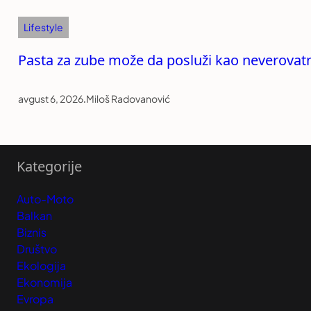
Lifestyle
Pasta za zube može da posluži kao neverovatn
avgust 6, 2026
.
Miloš Radovanović
Kategorije
Auto-Moto
Balkan
Biznis
Društvo
Ekologija
Ekonomija
Evropa