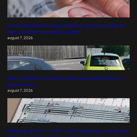
Država deli skoro tri milijarde dinara: Evo ko sve može da
dobije kredite i bespovratnu pomoć
avgust 7, 2026
Zašto instinktivno stišavamo radio kada tražimo adresu ili
se parkiramo?
avgust 7, 2026
Najsporiji koncert na svetu: Jedna kompozicija notu po notu