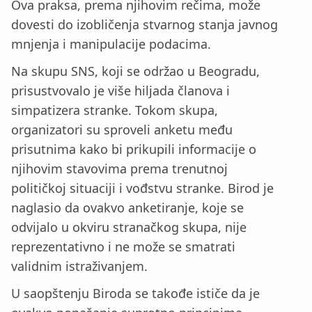
Ova praksa, prema njihovim rečima, može
dovesti do izobličenja stvarnog stanja javnog
mnjenja i manipulacije podacima.
Na skupu SNS, koji se održao u Beogradu,
prisustvovalo je više hiljada članova i
simpatizera stranke. Tokom skupa,
organizatori su sproveli anketu među
prisutnima kako bi prikupili informacije o
njihovim stavovima prema trenutnoj
političkoj situaciji i vođstvu stranke. Birod je
naglasio da ovakvo anketiranje, koje se
odvijalo u okviru stranačkog skupa, nije
reprezentativno i ne može se smatrati
validnim istraživanjem.
U saopštenju Biroda se takođe ističe da je