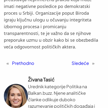
imati negativne posledice po demokratski
proces u Srbiji. Organizacije poput Biroda
igraju ključnu ulogu u očuvanju integriteta
izbornog procesa i promicanju
transparentnosti, te je važno da se njihove
preporuke uzmu u obzir kako bi se obezbedila
veća odgovornost političkih aktera.
«
Prethodno
Sledeće
»
Živana Tasić
Urednik kategorije Politika na
Balkan.buzz. Njene analitičke
članke odlikuje duboko
razumevanje političkih događaja i