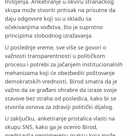
mišljenja. Anketiranje u okviru stranačkog
skupa može stvoriti pritisak na prisutne da
daju odgovore koji su u skladu sa
očekivanjima vođstva, što je suprotno
principima slobodnog izražavanja.
U poslednje vreme, sve više se govori o
važnosti transparentnosti u političkom
procesu i potrebi za jačanjem institucionalnih
mehanizama koji će obezbediti poštovanje
demokratskih vrednosti. Birod smatra da je
važno da se građani ohrabre da izraze svoje
stavove bez straha od posledica, kako bi se
stvorila osnova za zdraviji politički dijalog.
U zaključku, anketiranje pristalica vlasti na
skupu SNS, kako ga je ocenio Birod,
predstavlja neprimerenu praksu koja može