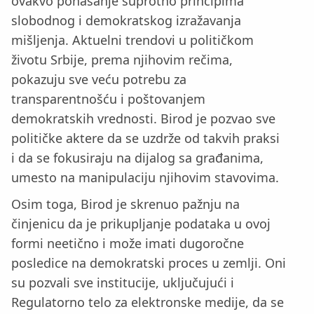
ovakvo ponašanje suprotno principima
slobodnog i demokratskog izražavanja
mišljenja. Aktuelni trendovi u političkom
životu Srbije, prema njihovim rečima,
pokazuju sve veću potrebu za
transparentnošću i poštovanjem
demokratskih vrednosti. Birod je pozvao sve
političke aktere da se uzdrže od takvih praksi
i da se fokusiraju na dijalog sa građanima,
umesto na manipulaciju njihovim stavovima.
Osim toga, Birod je skrenuo pažnju na
činjenicu da je prikupljanje podataka u ovoj
formi neetično i može imati dugoročne
posledice na demokratski proces u zemlji. Oni
su pozvali sve institucije, uključujući i
Regulatorno telo za elektronske medije, da se