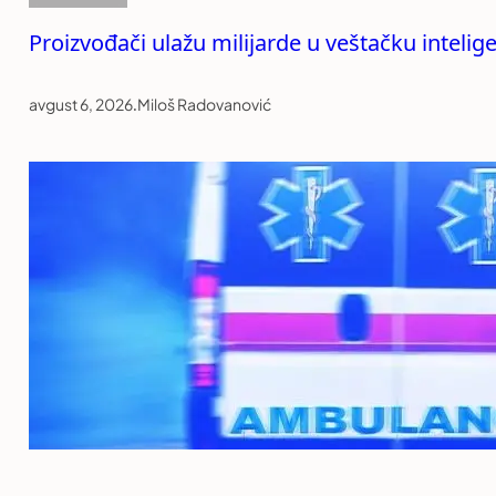
Proizvođači ulažu milijarde u veštačku intelige
avgust 6, 2026
.
Miloš Radovanović