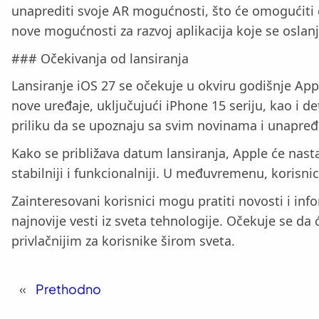
unaprediti svoje AR mogućnosti, što će omogućiti 
nove mogućnosti za razvoj aplikacija koje se oslan
### Očekivanja od lansiranja
Lansiranje iOS 27 se očekuje u okviru godišnje App
nove uređaje, uključujući iPhone 15 seriju, kao i 
priliku da se upoznaju sa svim novinama i unapređ
Kako se približava datum lansiranja, Apple će nast
stabilniji i funkcionalniji. U međuvremenu, korisni
Zainteresovani korisnici mogu pratiti novosti i inf
najnovije vesti iz sveta tehnologije. Očekuje se da
privlačnijim za korisnike širom sveta.
«
Prethodno