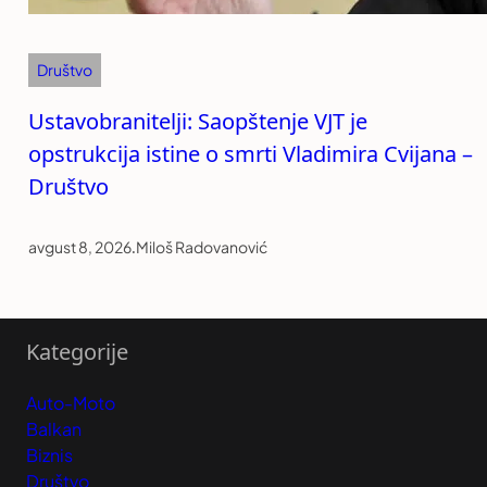
Društvo
Ustavobranitelji: Saopštenje VJT je
opstrukcija istine o smrti Vladimira Cvijana –
Društvo
avgust 8, 2026
.
Miloš Radovanović
Kategorije
Auto-Moto
Balkan
Biznis
Društvo