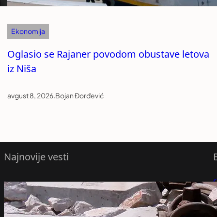
Ekonomija
Oglasio se Rajaner povodom obustave letova
iz Niša
avgust 8, 2026
.
Bojan Đorđević
Najnovije vesti
Sudar vozova u Hrvatskoj, nikom od
P
povređenih nije ugrožen život – Region
avgust 8, 2026
P