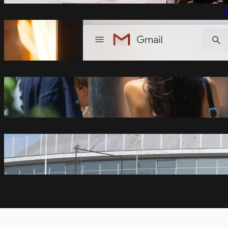
K
Gmail uvodi velike promjene od 2027.
godine: Milioni korisnika moraće da se
prilagode
avgust 8, 2026
U Srbiji do 38 stepeni početkom sledeće
sedmice
avgust 8, 2026
Vlada Srbije osnovala novo preduzeće i
na njega prenela imovinu Beogradskog
sajma
avgust 8, 2026