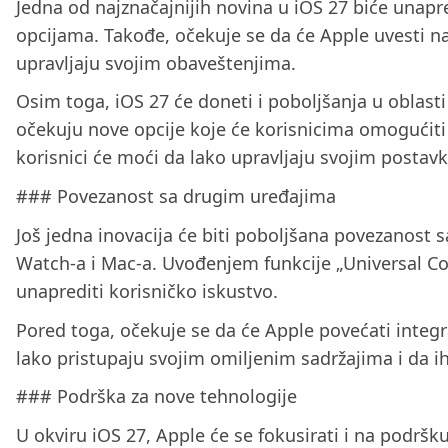
Jedna od najznačajnijih novina u iOS 27 biće unapr
opcijama. Takođe, očekuje se da će Apple uvesti na
upravljaju svojim obaveštenjima.
Osim toga, iOS 27 će doneti i poboljšanja u oblasti 
očekuju nove opcije koje će korisnicima omogućiti
korisnici će moći da lako upravljaju svojim postav
### Povezanost sa drugim uređajima
Još jedna inovacija će biti poboljšana povezanost 
Watch-a i Mac-a. Uvođenjem funkcije „Universal Co
unaprediti korisničko iskustvo.
Pored toga, očekuje se da će Apple povećati integ
lako pristupaju svojim omiljenim sadržajima i da 
### Podrška za nove tehnologije
U okviru iOS 27, Apple će se fokusirati i na podrš