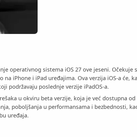
je operativnog sistema iOS 27 ove jeseni. Očekuje se
vo na iPhone i iPad uređajima. Ova verzija iOS-a će, 
 koji podržavaju poslednje verzije iPadOS-a.
grešaka u okviru beta verzije, koja je već dostupna od
nja, poboljšanja u performansama i bezbednosti, kao 
ebu uređaja.