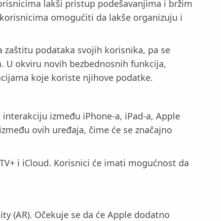
orisnicima lakši pristup podešavanjima i bržim
 korisnicima omogućiti da lakše organizuju i
a zaštitu podataka svojih korisnika, pa se
. U okviru novih bezbednosnih funkcija,
acijama koje koriste njihove podatke.
 interakciju između iPhone-a, iPad-a, Apple
 između ovih uređaja, čime će se značajno
TV+ i iCloud. Korisnici će imati mogućnost da
lity (AR). Očekuje se da će Apple dodatno