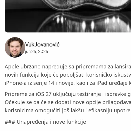
Vuk Jovanović
jun 25, 2026
Apple ubrzano napreduje sa pripremama za lansiran
novih funkcija koje će poboljšati korisničko iskust
iPhone-a iz serije 14 i novije, kao i za iPad uređaje
Pripreme za iOS 27 uključuju testiranje i ispravke 
Očekuje se da će se dodati nove opcije prilagođava
korisnicima omogućiti još lakšu i efikasniju upotr
### Unapređenja i nove funkcije