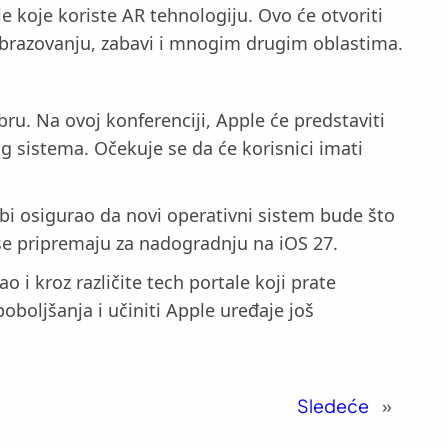
 koje koriste AR tehnologiju. Ovo će otvoriti
 obrazovanju, zabavi i mnogim drugim oblastima.
ru. Na ovoj konferenciji, Apple će predstaviti
g sistema. Očekuje se da će korisnici imati
 bi osigurao da novi operativni sistem bude što
k se pripremaju za nadogradnju na iOS 27.
 i kroz različite tech portale koji prate
oboljšanja i učiniti Apple uređaje još
Sledeće
»