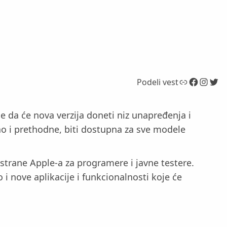
Link
Facebook
Instagram
Twitter
Podeli vest
 da će nova verzija doneti niz unapređenja i
kao i prethodne, biti dostupna za sve modele
 strane Apple-a za programere i javne testere.
i nove aplikacije i funkcionalnosti koje će