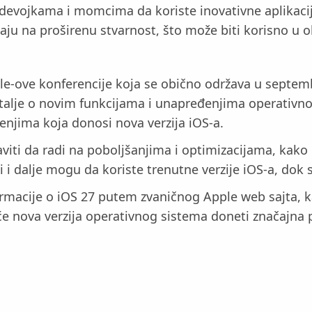
devojkama i momcima da koriste inovativne aplikacije
jaju na proširenu stvarnost, što može biti korisno u
le-ove konferencije koja se obično održava u septemb
detalje o novim funkcijama i unapređenjima operativno
enjima koja donosi nova verzija iOS-a.
aviti da radi na poboljšanjima i optimizacijama, kako
ci i dalje mogu da koriste trenutne verzije iOS-a, do
ormacije o iOS 27 putem zvaničnog Apple web sajta, kao
 će nova verzija operativnog sistema doneti značajna p