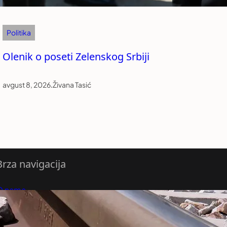
Politika
Olenik o poseti Zelenskog Srbiji
avgust 8, 2026
.
Živana Tasić
Brza navigacija
O nama
redloži Vest
retplatite se na vesti