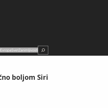
Search
e
Evropa
Svet
Zanimljivosti
čno boljom Siri