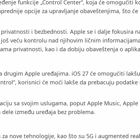
eđenje funkcije „Control Center“, koja će omogućiti k
prednije opcije za upravljanje obaveštenjima, što će
privatnosti i bezbednosti. Apple se i dalje fokusira n
 još veću kontrolu nad njihovim ličnim informacijama
kama privatnosti, kao i da dobiju obaveštenja o aplik
sa drugim Apple uređajima. iOS 27 će omogućiti lakšu
ntrol“, korisnici će moći lakše da prebacuju podatke
raciju sa svojim uslugama, poput Apple Music, Apple 
ih dele između uređaja bez problema.
ku za nove tehnologije, kao što su 5G i augmented rea