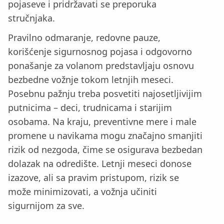
pojaseve i pridržavati se preporuka
stručnjaka.
Pravilno odmaranje, redovne pauze,
korišćenje sigurnosnog pojasa i odgovorno
ponašanje za volanom predstavljaju osnovu
bezbedne vožnje tokom letnjih meseci.
Posebnu pažnju treba posvetiti najosetljivijim
putnicima – deci, trudnicama i starijim
osobama. Na kraju, preventivne mere i male
promene u navikama mogu značajno smanjiti
rizik od nezgoda, čime se osigurava bezbedan
dolazak na odredište. Letnji meseci donose
izazove, ali sa pravim pristupom, rizik se
može minimizovati, a vožnja učiniti
sigurnijom za sve.