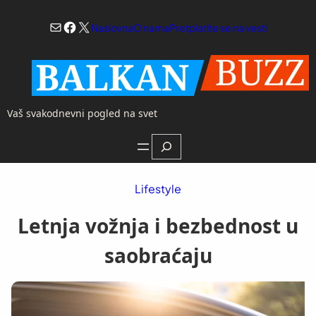
Skoči
Mail
Facebook
X
na
Naslovna
O nama
Pretplatite se na vesti
sadržaj
Vaš svakodnevni pogled na svet
Search
Lifestyle
Letnja vožnja i bezbednost u
saobraćaju