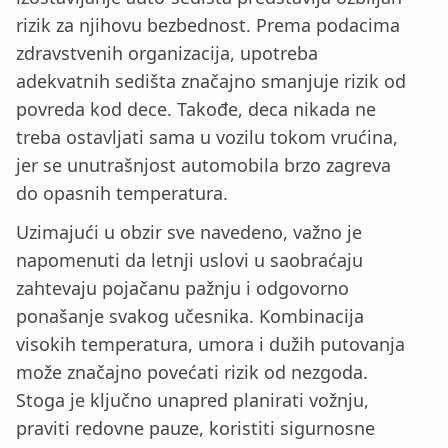
rizik za njihovu bezbednost. Prema podacima
zdravstvenih organizacija, upotreba
adekvatnih sedišta značajno smanjuje rizik od
povreda kod dece. Takođe, deca nikada ne
treba ostavljati sama u vozilu tokom vrućina,
jer se unutrašnjost automobila brzo zagreva
do opasnih temperatura.
Uzimajući u obzir sve navedeno, važno je
napomenuti da letnji uslovi u saobraćaju
zahtevaju pojačanu pažnju i odgovorno
ponašanje svakog učesnika. Kombinacija
visokih temperatura, umora i dužih putovanja
može značajno povećati rizik od nezgoda.
Stoga je ključno unapred planirati vožnju,
praviti redovne pauze, koristiti sigurnosne