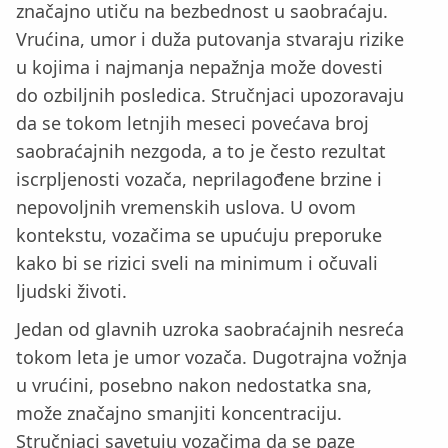
značajno utiču na bezbednost u saobraćaju.
Vrućina, umor i duža putovanja stvaraju rizike
u kojima i najmanja nepažnja može dovesti
do ozbiljnih posledica. Stručnjaci upozoravaju
da se tokom letnjih meseci povećava broj
saobraćajnih nezgoda, a to je često rezultat
iscrpljenosti vozača, neprilagođene brzine i
nepovoljnih vremenskih uslova. U ovom
kontekstu, vozačima se upućuju preporuke
kako bi se rizici sveli na minimum i očuvali
ljudski životi.
Jedan od glavnih uzroka saobraćajnih nesreća
tokom leta je umor vozača. Dugotrajna vožnja
u vrućini, posebno nakon nedostatka sna,
može značajno smanjiti koncentraciju.
Stručnjaci savetuju vozačima da se paze