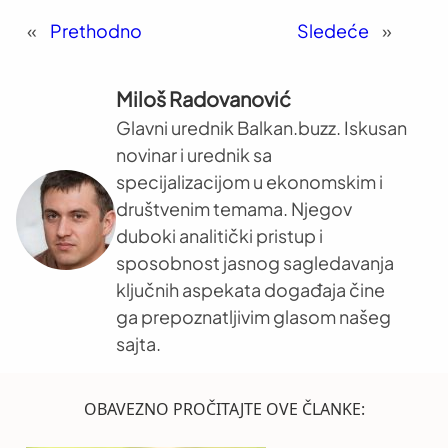
«
Prethodno
Sledeće
»
Miloš Radovanović
Glavni urednik Balkan.buzz. Iskusan
novinar i urednik sa
specijalizacijom u ekonomskim i
društvenim temama. Njegov
duboki analitički pristup i
sposobnost jasnog sagledavanja
ključnih aspekata događaja čine
ga prepoznatljivim glasom našeg
sajta.
OBAVEZNO PROČITAJTE OVE ČLANKE: