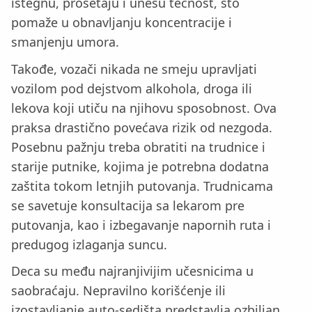
istegnu, prošetaju i unesu tečnost, što
pomaže u obnavljanju koncentracije i
smanjenju umora.
Takođe, vozači nikada ne smeju upravljati
vozilom pod dejstvom alkohola, droga ili
lekova koji utiču na njihovu sposobnost. Ova
praksa drastično povećava rizik od nezgoda.
Posebnu pažnju treba obratiti na trudnice i
starije putnike, kojima je potrebna dodatna
zaštita tokom letnjih putovanja. Trudnicama
se savetuje konsultacija sa lekarom pre
putovanja, kao i izbegavanje napornih ruta i
predugog izlaganja suncu.
Deca su među najranjivijim učesnicima u
saobraćaju. Nepravilno korišćenje ili
izostavljanje auto-sedišta predstavlja ozbiljan