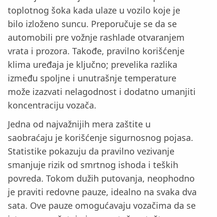
toplotnog šoka kada ulaze u vozilo koje je
bilo izloženo suncu. Preporučuje se da se
automobili pre vožnje rashlade otvaranjem
vrata i prozora. Takođe, pravilno korišćenje
klima uređaja je ključno; prevelika razlika
između spoljne i unutrašnje temperature
može izazvati nelagodnost i dodatno umanjiti
koncentraciju vozača.
Jedna od najvažnijih mera zaštite u
saobraćaju je korišćenje sigurnosnog pojasa.
Statistike pokazuju da pravilno vezivanje
smanjuje rizik od smrtnog ishoda i teških
povreda. Tokom dužih putovanja, neophodno
je praviti redovne pauze, idealno na svaka dva
sata. Ove pauze omogućavaju vozačima da se