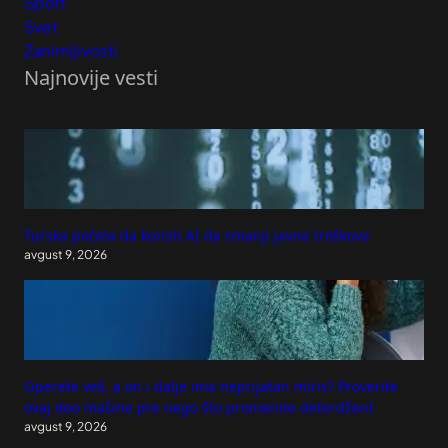
Sport
Svet
Zanimljivosti
Najnovije vesti
Turska počela da koristi AI da smanji javne troškove
avgust 9, 2026
Operete veš, a on i dalje ima neprijatan miris? Proverite
ovaj deo mašine pre nego što promenite deterdžent
avgust 9, 2026