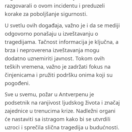
razgovarali o ovom incidentu i preduzeli
korake za poboljšanje sigurnosti.
U svetlu ovih događaja, važno je i da se mediji
odgovorno ponašaju u izveštavanju o
tragedijama. Tačnost informacija je ključna, a
brza i neproverena izveštavanja mogu
dodatno uznemiriti javnost. Tokom ovih
teških vremena, važno je zadržati fokus na
činjenicama i pružiti podršku onima koji su
pogođeni.
Sve u svemu, požar u Antverpenu je
podsetnik na ranjivost ljudskog života i značaj
zajednice u trenucima krize. Nadležni organi
će nastaviti sa istragom kako bi se utvrdili
uzroci i sprečila slična tragedija u budućnosti.