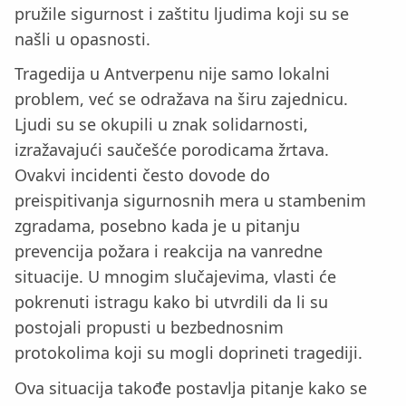
pružile sigurnost i zaštitu ljudima koji su se
našli u opasnosti.
Tragedija u Antverpenu nije samo lokalni
problem, već se odražava na širu zajednicu.
Ljudi su se okupili u znak solidarnosti,
izražavajući saučešće porodicama žrtava.
Ovakvi incidenti često dovode do
preispitivanja sigurnosnih mera u stambenim
zgradama, posebno kada je u pitanju
prevencija požara i reakcija na vanredne
situacije. U mnogim slučajevima, vlasti će
pokrenuti istragu kako bi utvrdili da li su
postojali propusti u bezbednosnim
protokolima koji su mogli doprineti tragediji.
Ova situacija takođe postavlja pitanje kako se