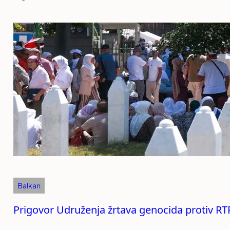
Balkan
Prigovor Udruženja žrtava genocida protiv RT