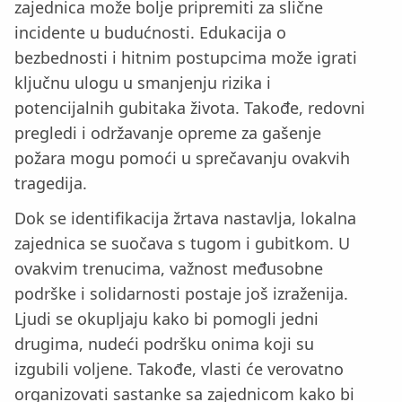
zajednica može bolje pripremiti za slične
incidente u budućnosti. Edukacija o
bezbednosti i hitnim postupcima može igrati
ključnu ulogu u smanjenju rizika i
potencijalnih gubitaka života. Takođe, redovni
pregledi i održavanje opreme za gašenje
požara mogu pomoći u sprečavanju ovakvih
tragedija.
Dok se identifikacija žrtava nastavlja, lokalna
zajednica se suočava s tugom i gubitkom. U
ovakvim trenucima, važnost međusobne
podrške i solidarnosti postaje još izraženija.
Ljudi se okupljaju kako bi pomogli jedni
drugima, nudeći podršku onima koji su
izgubili voljene. Takođe, vlasti će verovatno
organizovati sastanke sa zajednicom kako bi