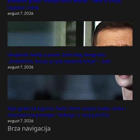
posvećen gradu: Počinje Nišvil festival – Vesti iz Srbije,
regiona i sveta
avgust 7, 2026
Ukrajinski mediji o poseti Zelenskog Beogradu:
„Simbolično, Rusija je ipak saveznik Srbije“ – Svet
avgust 7, 2026
Nije igrala na sigurno: Šarliz Teron spojila visoku modu i
futurizam na premijeri "Odiseje" u Seulu (FOTO)
avgust 7, 2026
Brza navigacija