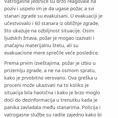
Vatrogasne jedinice su brzo reagovale na
poziv i uspelo im je da ugase požar, a svi
stanari zgrade su evakuisani. U evakuaciji je
učestvovalo i 60 stanara iz obližnje zgrade,
što ukazuje na ozbiljnost situacije. Osim
ljudskih žrtava, požar je mogao izazvati i
značajnu materijalnu štetu, ali su
evakuacione mere sprečile veće posledice.
Prema prvim izveštajima, požar je izbio u
prizemlju zgrade, a ne na osmom spratu,
kako je prvobitno verovano. Ova greška u
proceni može ukazivati na to koliko je
situacija bila haotična i kako je brzo moglo
doći do dezinformacija u trenutku kada je
panika zavladala među stanarima. Policija i
vatrogasne službe su radile zajedno kako bi