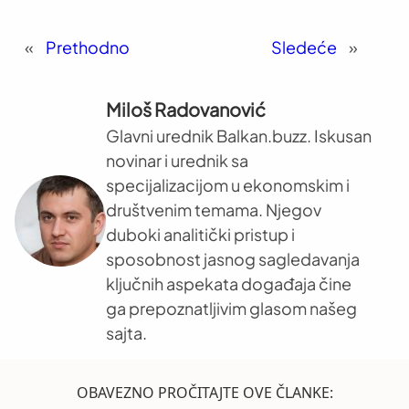
«
Prethodno
Sledeće
»
Miloš Radovanović
Glavni urednik Balkan.buzz. Iskusan
novinar i urednik sa
specijalizacijom u ekonomskim i
društvenim temama. Njegov
duboki analitički pristup i
sposobnost jasnog sagledavanja
ključnih aspekata događaja čine
ga prepoznatljivim glasom našeg
sajta.
OBAVEZNO PROČITAJTE OVE ČLANKE: