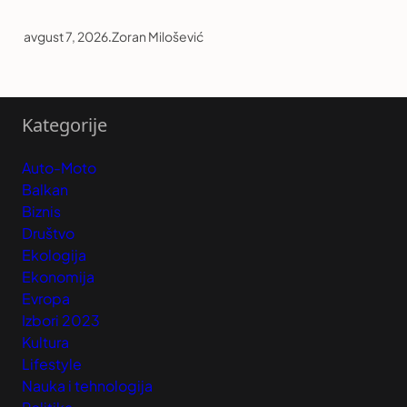
avgust 7, 2026
.
Zoran Milošević
Kategorije
Auto-Moto
Balkan
Biznis
Društvo
Ekologija
Ekonomija
Evropa
Izbori 2023
Kultura
Lifestyle
Nauka i tehnologija