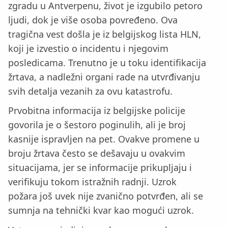
zgradu u Antverpenu, život je izgubilo petoro
ljudi, dok je više osoba povređeno. Ova
tragična vest došla je iz belgijskog lista HLN,
koji je izvestio o incidentu i njegovim
posledicama. Trenutno je u toku identifikacija
žrtava, a nadležni organi rade na utvrđivanju
svih detalja vezanih za ovu katastrofu.
Prvobitna informacija iz belgijske policije
govorila je o šestoro poginulih, ali je broj
kasnije ispravljen na pet. Ovakve promene u
broju žrtava često se dešavaju u ovakvim
situacijama, jer se informacije prikupljaju i
verifikuju tokom istražnih radnji. Uzrok
požara još uvek nije zvanično potvrđen, ali se
sumnja na tehnički kvar kao mogući uzrok.