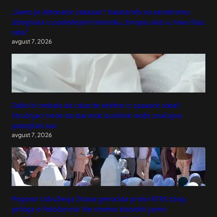
„Samo je detonator zakazao“: Katastrofa na aerodromu
izbegnuta u poslednjem trenutku, Evropa ulazi u novu fazu
rata?
avgust 7, 2026
Zašto bi trebalo da izbacite telefon iz spavaće sobe?
Stručnjaci tvrde da starinski budilnik može značajno
poboljšati san
avgust 7, 2026
Prigovor Udruženja žrtava genocida protiv RTRS zbog
priloga o Potočarima: Ne smemo dozvoliti javno