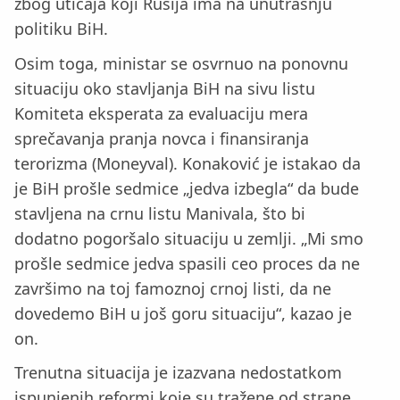
zbog uticaja koji Rusija ima na unutrašnju
politiku BiH.
Osim toga, ministar se osvrnuo na ponovnu
situaciju oko stavljanja BiH na sivu listu
Komiteta eksperata za evaluaciju mera
sprečavanja pranja novca i finansiranja
terorizma (Moneyval). Konaković je istakao da
je BiH prošle sedmice „jedva izbegla“ da bude
stavljena na crnu listu Manivala, što bi
dodatno pogoršalo situaciju u zemlji. „Mi smo
prošle sedmice jedva spasili ceo proces da ne
završimo na toj famoznoj crnoj listi, da ne
dovedemo BiH u još goru situaciju“, kazao je
on.
Trenutna situacija je izazvana nedostatkom
ispunjenih reformi koje su tražene od strane