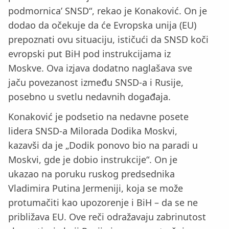
podmornica’ SNSD“, rekao je Konaković. On je
dodao da očekuje da će Evropska unija (EU)
prepoznati ovu situaciju, ističući da SNSD koči
evropski put BiH pod instrukcijama iz
Moskve. Ova izjava dodatno naglašava sve
jaču povezanost između SNSD-a i Rusije,
posebno u svetlu nedavnih događaja.
Konaković je podsetio na nedavne posete
lidera SNSD-a Milorada Dodika Moskvi,
kazavši da je „Dodik ponovo bio na paradi u
Moskvi, gde je dobio instrukcije“. On je
ukazao na poruku ruskog predsednika
Vladimira Putina Jermeniji, koja se može
protumačiti kao upozorenje i BiH – da se ne
približava EU. Ove reči odražavaju zabrinutost