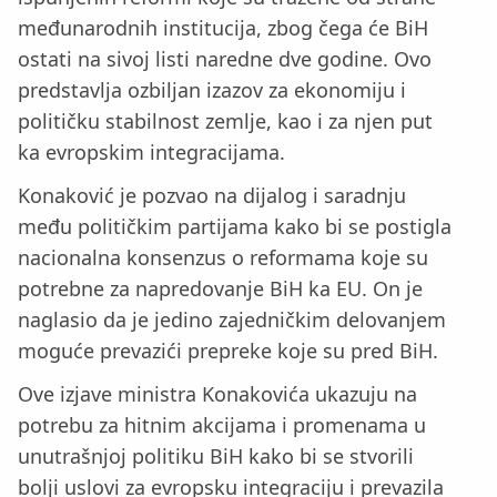
međunarodnih institucija, zbog čega će BiH
ostati na sivoj listi naredne dve godine. Ovo
predstavlja ozbiljan izazov za ekonomiju i
političku stabilnost zemlje, kao i za njen put
ka evropskim integracijama.
Konaković je pozvao na dijalog i saradnju
među političkim partijama kako bi se postigla
nacionalna konsenzus o reformama koje su
potrebne za napredovanje BiH ka EU. On je
naglasio da je jedino zajedničkim delovanjem
moguće prevazići prepreke koje su pred BiH.
Ove izjave ministra Konakovića ukazuju na
potrebu za hitnim akcijama i promenama u
unutrašnjoj politiku BiH kako bi se stvorili
bolji uslovi za evropsku integraciju i prevazila