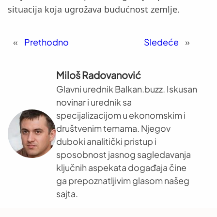
situacija koja ugrožava budućnost zemlje.
«
Prethodno
Sledeće
»
Miloš Radovanović
Glavni urednik Balkan.buzz. Iskusan
novinar i urednik sa
specijalizacijom u ekonomskim i
društvenim temama. Njegov
duboki analitički pristup i
sposobnost jasnog sagledavanja
ključnih aspekata događaja čine
ga prepoznatljivim glasom našeg
sajta.