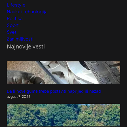
Lifestyle
Nauka i tehnologija
Politika
Sport
Svet
Zanimljivosti
Najnovije vesti
Da li nove gume treba postaviti naprijed ili nazad
avgust 7, 2026