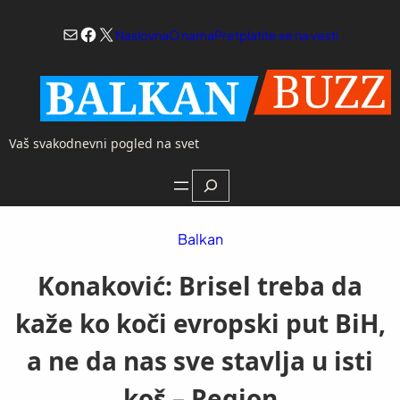
Skoči
Mail
Facebook
X
na
Naslovna
O nama
Pretplatite se na vesti
sadržaj
Vaš svakodnevni pogled na svet
Search
Balkan
Konaković: Brisel treba da
kaže ko koči evropski put BiH,
a ne da nas sve stavlja u isti
koš – Region