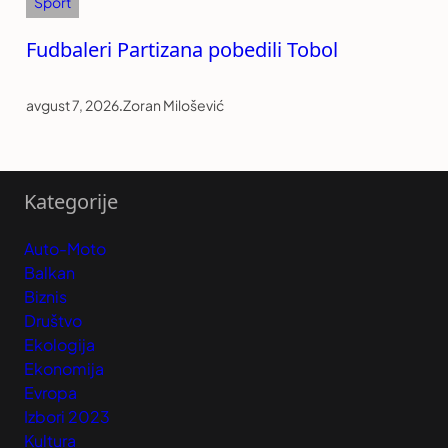
Sport
Fudbaleri Partizana pobedili Tobol
avgust 7, 2026
.
Zoran Milošević
Kategorije
Auto-Moto
Balkan
Biznis
Društvo
Ekologija
Ekonomija
Evropa
Izbori 2023
Kultura