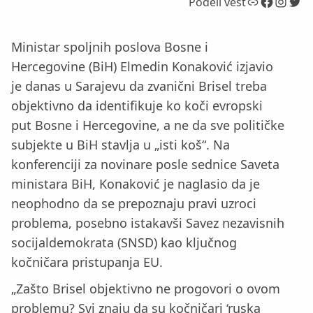
Link
Facebook
Instagram
Twitter
Podeli vest
Ministar spoljnih poslova Bosne i
Hercegovine (BiH) Elmedin Konaković izjavio
je danas u Sarajevu da zvanični Brisel treba
objektivno da identifikuje ko koči evropski
put Bosne i Hercegovine, a ne da sve političke
subjekte u BiH stavlja u „isti koš“. Na
konferenciji za novinare posle sednice Saveta
ministara BiH, Konaković je naglasio da je
neophodno da se prepoznaju pravi uzroci
problema, posebno istakavši Savez nezavisnih
socijaldemokrata (SNSD) kao ključnog
kočničara pristupanja EU.
„Zašto Brisel objektivno ne progovori o ovom
problemu? Svi znaju da su kočničari ‘ruska