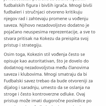
fudbalskih figura i bivših igrača. Mnogi bivši
fudbaleri i stručnjaci otvoreno kritikuju
njegov rad i zahtevaju promene u vođenju
saveza. Njihovo nezadovoljstvo dodatno je
pojačano neuspesima reprezentacije, a sve to
stvara pritisak na Kokezu da preispita svoj
pristup i strategiju.
Osim toga, Kokezin stil vođenja često se
opisuje kao autoritativan, što je dovelo do
dodatnog nezadovoljstva među članovima
saveza i klubovima. Mnogi smatraju da bi
Fudbalski savez trebao da bude otvoreniji za
dijalog i saradnju, umesto da se oslanja na
stroge i često kontroverzne odluke. Ovaj
pristup može imati dugoročne posledice po