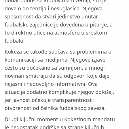
dobar odnos sa klubovima u zemlji, što je
dovelo do tenzija i nesuglasica. Njegova
sposobnost da stvori jedinstvo unutar
fudbalske zajednice je dovedena u pitanje, a
to direktno utiče na atmosferu u srpskom
fudbalu.
Kokeza se takođe suočava sa problemima u
komunikaciji sa medijima. Njegove izjave
često su dočekane sa sumnjom, a mnogi
novinari smatraju da su odgovori koje daje
nejasni i nedovoljno informativni. Ova
situacija dodatno komplikuje njegov položaj,
jer javnost očekuje transparentnost i
otvorenost od čelnika fudbalskog saveza.
Drugi ključni moment u Kokezinom mandatu
je nedostatak podrške sa strane ključnih