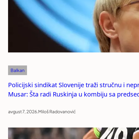
Balkan
Policijski sindikat Slovenije traži stručnu i n
Musar: Šta radi Ruskinja u kombiju sa preds
avgust 7, 2026
.
Miloš Radovanović