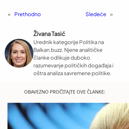
«
Prethodno
Sledeće
»
Živana Tasić
Urednik kategorije Politika na
Balkan.buzz. Njene analitičke
članke odlikuje duboko
razumevanje političkih događaja i
oštra analiza savremene politike.
OBAVEZNO PROČITAJTE OVE ČLANKE: