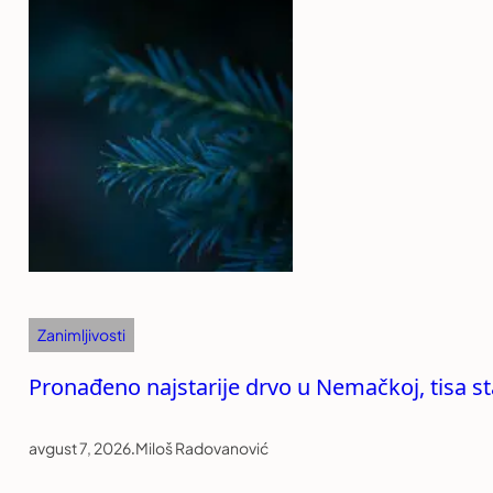
Zanimljivosti
Pronađeno najstarije drvo u Nemačkoj, tisa st
avgust 7, 2026
.
Miloš Radovanović