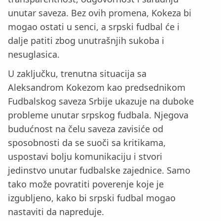
unutar saveza. Bez ovih promena, Kokeza bi
mogao ostati u senci, a srpski fudbal će i
dalje patiti zbog unutrašnjih sukoba i
nesuglasica.
U zaključku, trenutna situacija sa
Aleksandrom Kokezom kao predsednikom
Fudbalskog saveza Srbije ukazuje na duboke
probleme unutar srpskog fudbala. Njegova
budućnost na čelu saveza zavisiće od
sposobnosti da se suoči sa kritikama,
uspostavi bolju komunikaciju i stvori
jedinstvo unutar fudbalske zajednice. Samo
tako može povratiti poverenje koje je
izgubljeno, kako bi srpski fudbal mogao
nastaviti da napreduje.