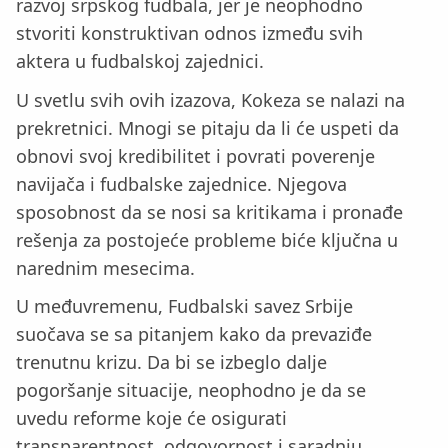
razvoj srpskog fudbala, jer je neophodno
stvoriti konstruktivan odnos između svih
aktera u fudbalskoj zajednici.
U svetlu svih ovih izazova, Kokeza se nalazi na
prekretnici. Mnogi se pitaju da li će uspeti da
obnovi svoj kredibilitet i povrati poverenje
navijača i fudbalske zajednice. Njegova
sposobnost da se nosi sa kritikama i pronađe
rešenja za postojeće probleme biće ključna u
narednim mesecima.
U međuvremenu, Fudbalski savez Srbije
suočava se sa pitanjem kako da prevaziđe
trenutnu krizu. Da bi se izbeglo dalje
pogoršanje situacije, neophodno je da se
uvedu reforme koje će osigurati
transparentnost, odgovornost i saradnju