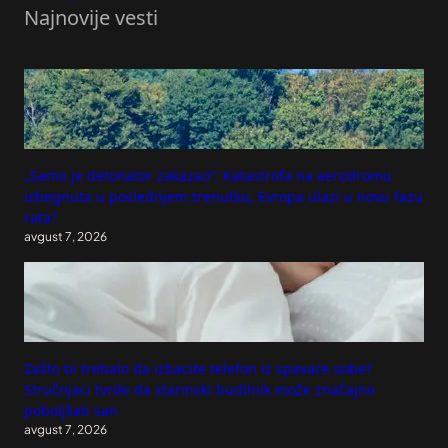
Najnovije vesti
„Samo je detonator zakazao“: Katastrofa na aerodromu
izbegnuta u poslednjem trenutku, Evropa ulazi u novu fazu
rata?
avgust 7, 2026
Zašto bi trebalo da izbacite telefon iz spavaće sobe?
Stručnjaci tvrde da starinski budilnik može značajno
poboljšati san
avgust 7, 2026