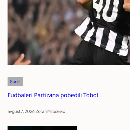
Sport
Fudbaleri Partizana pobedili Tobol
avgust 7, 2026
.
Zoran Milošević