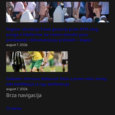
Prigovor Udruženja žrtava genocida protiv RTRS zbog
priloga o Potočarima: Ne smemo dozvoliti javno
ponižavanje i dehumanizaciju preživelih – Region
avgust 7, 2026
Fudbaleri Partizana deklasirali Tobol u prvom meču trećeg
kola kvalifikacija za Ligu konferencija
avgust 7, 2026
Brza navigacija
O nama