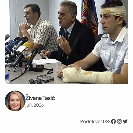
Živana Tasić
jul 1, 2026
Link
Facebook
Instagram
Twitter
Podeli vest