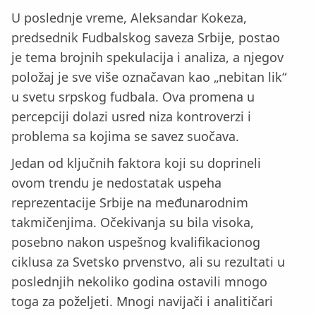
U poslednje vreme, Aleksandar Kokeza,
predsednik Fudbalskog saveza Srbije, postao
je tema brojnih spekulacija i analiza, a njegov
položaj je sve više označavan kao „nebitan lik“
u svetu srpskog fudbala. Ova promena u
percepciji dolazi usred niza kontroverzi i
problema sa kojima se savez suočava.
Jedan od ključnih faktora koji su doprineli
ovom trendu je nedostatak uspeha
reprezentacije Srbije na međunarodnim
takmičenjima. Očekivanja su bila visoka,
posebno nakon uspešnog kvalifikacionog
ciklusa za Svetsko prvenstvo, ali su rezultati u
poslednjih nekoliko godina ostavili mnogo
toga za poželjeti. Mnogi navijači i analitičari