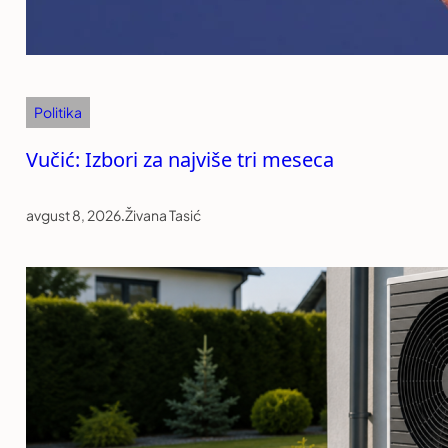
Politika
Vučić: Izbori za najviše tri meseca
avgust 8, 2026
.
Živana Tasić