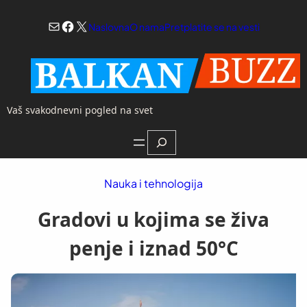
Skoči
Mail
Facebook
X
na
Naslovna
O nama
Pretplatite se na vesti
sadržaj
Vaš svakodnevni pogled na svet
Search
Nauka i tehnologija
Gradovi u kojima se živa
penje i iznad 50°C