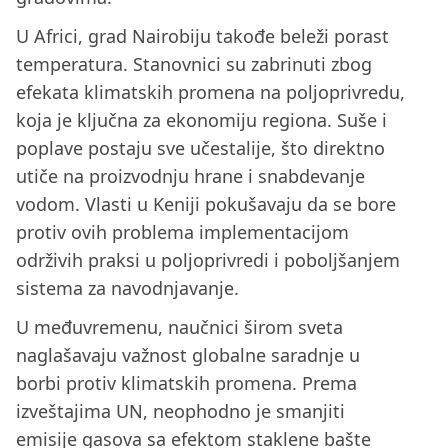
U Africi, grad Nairobiju takođe beleži porast
temperatura. Stanovnici su zabrinuti zbog
efekata klimatskih promena na poljoprivredu,
koja je ključna za ekonomiju regiona. Suše i
poplave postaju sve učestalije, što direktno
utiče na proizvodnju hrane i snabdevanje
vodom. Vlasti u Keniji pokušavaju da se bore
protiv ovih problema implementacijom
održivih praksi u poljoprivredi i poboljšanjem
sistema za navodnjavanje.
U međuvremenu, naučnici širom sveta
naglašavaju važnost globalne saradnje u
borbi protiv klimatskih promena. Prema
izveštajima UN, neophodno je smanjiti
emisije gasova sa efektom staklene bašte