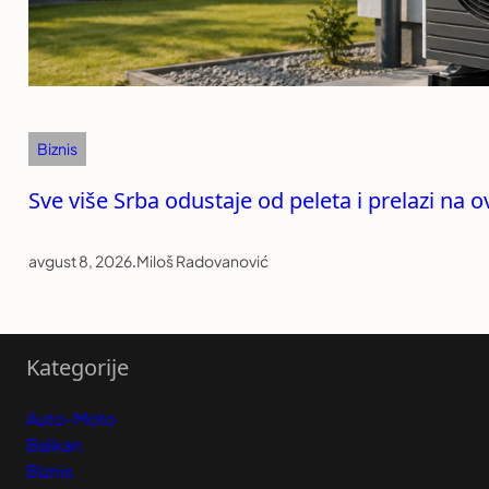
Biznis
Sve više Srba odustaje od peleta i prelazi na o
avgust 8, 2026
.
Miloš Radovanović
Kategorije
Auto-Moto
Balkan
Biznis