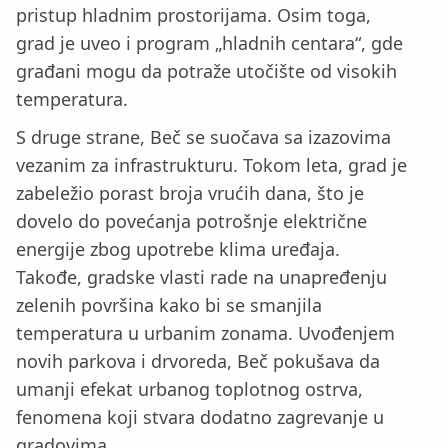
pristup hladnim prostorijama. Osim toga,
grad je uveo i program „hladnih centara“, gde
građani mogu da potraže utočište od visokih
temperatura.
S druge strane, Beč se suočava sa izazovima
vezanim za infrastrukturu. Tokom leta, grad je
zabeležio porast broja vrućih dana, što je
dovelo do povećanja potrošnje električne
energije zbog upotrebe klima uređaja.
Takođe, gradske vlasti rade na unapređenju
zelenih površina kako bi se smanjila
temperatura u urbanim zonama. Uvođenjem
novih parkova i drvoreda, Beč pokušava da
umanji efekat urbanog toplotnog ostrva,
fenomena koji stvara dodatno zagrevanje u
gradovima.