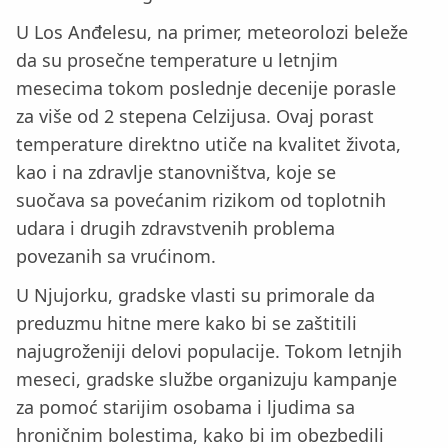
U Los Anđelesu, na primer, meteorolozi beleže
da su prosečne temperature u letnjim
mesecima tokom poslednje decenije porasle
za više od 2 stepena Celzijusa. Ovaj porast
temperature direktno utiče na kvalitet života,
kao i na zdravlje stanovništva, koje se
suočava sa povećanim rizikom od toplotnih
udara i drugih zdravstvenih problema
povezanih sa vrućinom.
U Njujorku, gradske vlasti su primorale da
preduzmu hitne mere kako bi se zaštitili
najugroženiji delovi populacije. Tokom letnjih
meseci, gradske službe organizuju kampanje
za pomoć starijim osobama i ljudima sa
hroničnim bolestima, kako bi im obezbedili