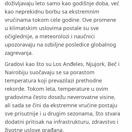
doživljavaju leto samo kao godišnje doba, već
kao neprekidnu borbu sa ekstremnim
vrućinama tokom cele godine. Ove promene
u klimatskim uslovima postale su sve
očiglednije, a meteorolozi i naučnici
upozoravaju na ozbiljne posledice globalnog
zagrevanja.
Gradovi kao što su Los Anđeles, Njujork, Beč i
Nairobiju suočavaju se sa porastom
temperatura koji prevazilazi prethodne
rekorde. Tokom leta, temperature u ovim
gradovima često dosežu neverovatne visine,
ali sada se čini da ekstremne vrućine postaju
sve prisutnije i u drugim sezonama, što stvara
dodatni pritisak na infrastrukturu, zdravstvo i
životne uslove građana.