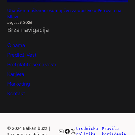
Uhapšen muškarac osumnjičen za ubistvo u Petrovcu na
Mlavi
avgust 9, 2026
Brza navigacija
O nama
Predloži Vest
Pretplatite se na vesti
Karijera
Marketing
Kontakt
©
2024 Balkan.buzz |
Urednička 
Pravila 
Mail
Facebook
X
Sva prava zadržana.
politika
korišćenja