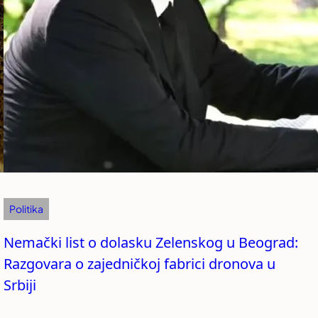
Politika
Nemački list o dolasku Zelenskog u Beograd:
Razgovara o zajedničkoj fabrici dronova u
Srbiji