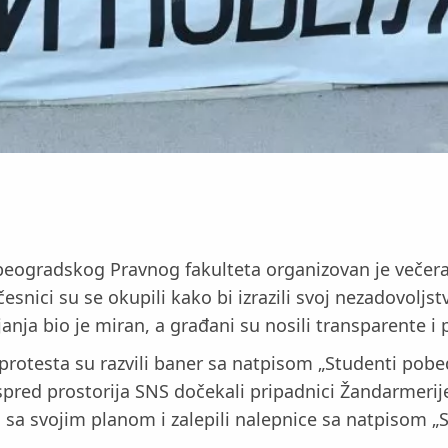
 beogradskog Pravnog fakulteta organizovan je večera
esnici su se okupili kako bi izrazili svoj nezadovol
anja bio je miran, a građani su nosili transparente i
protesta su razvili baner sa natpisom „Studenti pobeđ
spred prostorija SNS dočekali pripadnici Žandarmerije,
li sa svojim planom i zalepili nalepnice sa natpisom 