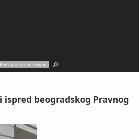
Search
e
Evropa
Svet
Zanimljivosti
ili ispred beogradskog Pravnog