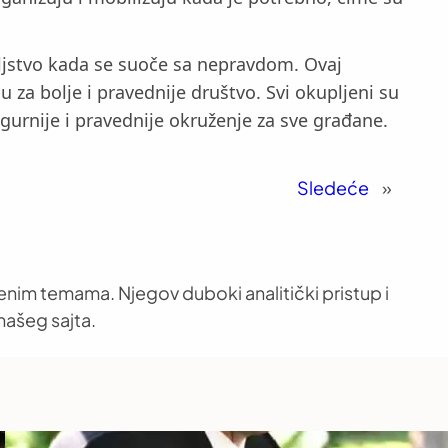
ljstvo kada se suoče sa nepravdom. Ovaj
u za bolje i pravednije društvo. Svi okupljeni su
gurnije i pravednije okruženje za sve građane.
Sledeće
»
venim temama. Njegov duboki analitički pristup i
našeg sajta.