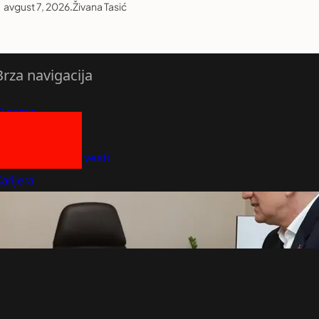
avgust 7, 2026
.
Živana Tasić
Brza navigacija
O nama
redloži Vest
retplatite se na vesti
arijera
Marketing
Kontakt