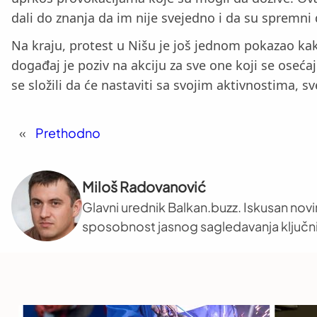
dali do znanja da im nije svejedno i da su spremni 
Na kraju, protest u Nišu je još jednom pokazao ka
događaj je poziv na akciju za sve one koji se osećaj
se složili da će nastaviti sa svojim aktivnostima, 
«
Prethodno
Miloš Radovanović
Glavni urednik Balkan.buzz. Iskusan novi
sposobnost jasnog sagledavanja ključni