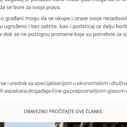
da se bore za svoja prava.
ko građani mogu da se okupe i izraze svoje nezadovo
u ugroženo i bez zaštite, kao i podsticaj za dalju borb
sve dok se ne postignu promene koje su potrebne za si
nar i urednik sa specijalizacijom u ekonomskim i društ
h aspekata događaja čine ga prepoznatljivim glasom 
OBAVEZNO PROČITAJTE OVE ČLANKE: