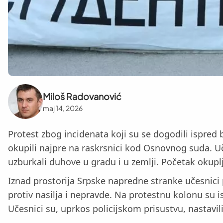
Miloš Radovanović
maj 14, 2026
Protest zbog incidenata koji su se dogodili ispred
okupili najpre na raskrsnici kod Osnovnog suda. Uč
uzburkali duhove u gradu i u zemlji. Početak okuplj
Iznad prostorija Srpske napredne stranke učesnici 
protiv nasilja i nepravde. Na protestnu kolonu su i
Učesnici su, uprkos policijskom prisustvu, nastavi