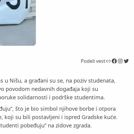
Link
Facebook
Instagram
Twitter
Podeli vest
s u Nišu, a građani su se, na poziv studenata,
jstvo povodom nedavnih događaja koji su
 poruke solidarnosti i podrške studentima.
uju“, što je bio simbol njihove borbe i otpora
 koji su bili postavljeni i ispred Gradske kuće.
„Studenti pobeđuju“ na zidove zgrada.