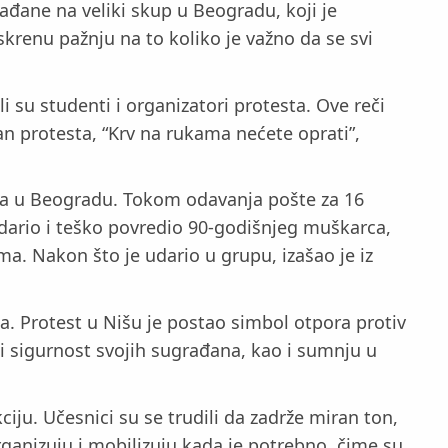
rađane na veliki skup u Beogradu, koji je
skrenu pažnju na to koliko je važno da se svi
su studenti i organizatori protesta. Ove reči
an protesta, “Krv na rukama nećete oprati”,
eta u Beogradu. Tokom odavanja pošte za 16
dario i teško povredio 90-godišnjeg muškarca,
a. Nakon što je udario u grupu, izašao je iz
a. Protest u Nišu je postao simbol otpora protiv
t i sigurnost svojih sugrađana, kao i sumnju u
ciju. Učesnici su se trudili da zadrže miran ton,
ganizuju i mobilizuju kada je potrebno, čime su