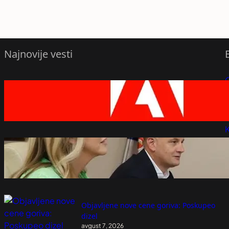
Najnovije vesti
P
Adobe širi svoje alate unutar ChatGPT
avgust 7, 2026
P
K
Ministarstvo pravde će razmotriti predlog
UST za brisanje spornih odredbi
predloga Zakona
avgust 7, 2026
Objavljene nove cene goriva: Poskupeo
dizel
avgust 7, 2026