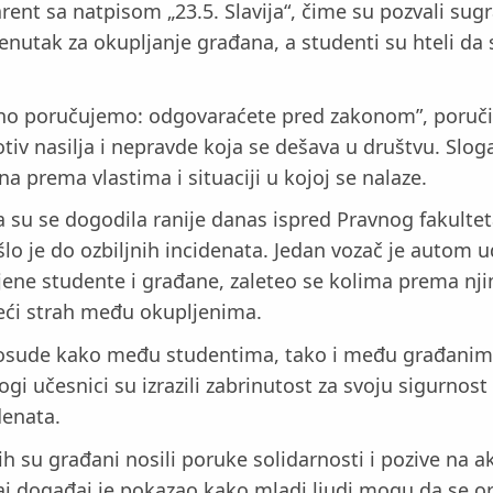
rent sa natpisom „23.5. Slavija“, čime su pozvali sug
nutak za okupljanje građana, a studenti su hteli da 
o poručujemo: odgovaraćete pred zakonom”, poručili 
otiv nasilja i nepravde koja se dešava u društvu. Slog
 prema vlastima i situaciji u kojoj se nalaze.
a su se dogodila ranije danas ispred Pravnog fakult
o je do ozbiljnih incidenata. Jedan vozač je autom u
ene studente i građane, zaleteo se kolima prema njim
š veći strah među okupljenima.
li osude kako među studentima, tako i među građanim
ogi učesnici su izrazili zabrinutost za svoju sigurnos
denata.
ih su građani nosili poruke solidarnosti i pozive na ak
j događaj je pokazao kako mladi ljudi mogu da se or