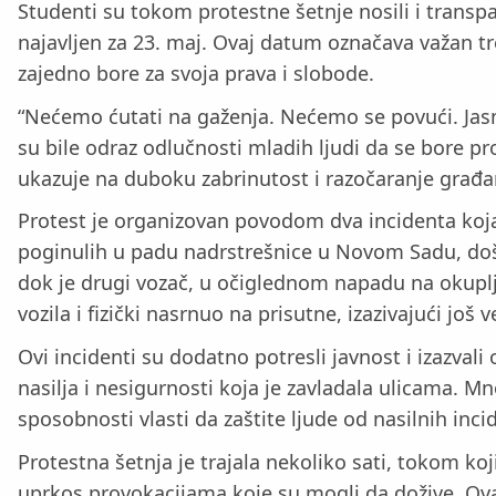
Studenti su tokom protestne šetnje nosili i transpa
najavljen za 23. maj. Ovaj datum označava važan tre
zajedno bore za svoja prava i slobode.
“Nećemo ćutati na gaženja. Nećemo se povući. Jasn
su bile odraz odlučnosti mladih ljudi da se bore pr
ukazuje na duboku zabrinutost i razočaranje građana
Protest je organizovan povodom dva incidenta koj
poginulih u padu nadrstrešnice u Novom Sadu, došl
dok je drugi vozač, u očiglednom napadu na okuplj
vozila i fizički nasrnuo na prisutne, izazivajući jo
Ovi incidenti su dodatno potresli javnost i izazva
nasilja i nesigurnosti koja je zavladala ulicama. Mn
sposobnosti vlasti da zaštite ljude od nasilnih inci
Protestna šetnja je trajala nekoliko sati, tokom koj
uprkos provokacijama koje su mogli da dožive. Ova