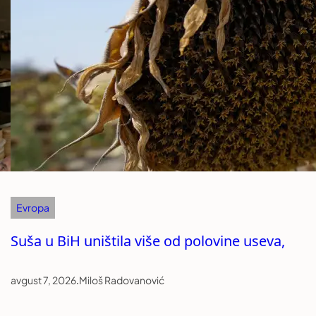
Evropa
Suša u BiH uništila više od polovine useva,
avgust 7, 2026
.
Miloš Radovanović