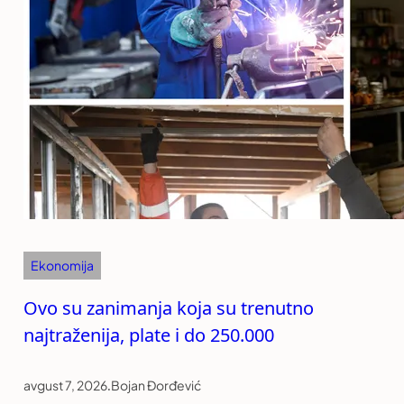
Ekonomija
Ovo su zanimanja koja su trenutno
najtraženija, plate i do 250.000
avgust 7, 2026
.
Bojan Đorđević