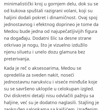
minimalistički kroj u gornjem delu, dok su se
od kukova spuštali razigrani volani, koji su
haljini dodali pokret i dinamičnost. Ovaj spoj
jednostavnog i efektnog doprineo je tome da
Medou bude jedna od najupečatljivijih figura
na događaju. Dodatni šlic sa desne strane
otkrivao je nogu, što je vizuelno izdužilo
njenu siluetu i unelo dozu glamura bez
preterivanja.
Kada je reč o aksesoarima, Medou se
opredelila za sveden nakit, noseći
jednostavnu narukvicu i viseće minđuše koje
su se savršeno uklopile u celokupan izgled.
Ovi diskretni detalji nisu odvlačili pažnju sa
haljine, već su je dodatno naglasili. Stajling je
zaokružen salonkama sa kaišićem, izrađenim