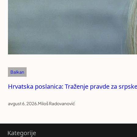
Balkan
Hrvatska poslanica: Traženje pravde za srpske
avgust 6, 2026
.
Miloš Radovanović
Kategorije