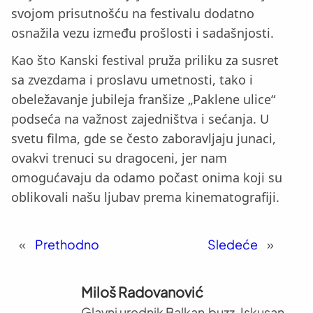
svojom prisutnošću na festivalu dodatno
osnažila vezu između prošlosti i sadašnjosti.
Kao što Kanski festival pruža priliku za susret
sa zvezdama i proslavu umetnosti, tako i
obeležavanje jubileja franšize „Paklene ulice“
podseća na važnost zajedništva i sećanja. U
svetu filma, gde se često zaboravljaju junaci,
ovakvi trenuci su dragoceni, jer nam
omogućavaju da odamo počast onima koji su
oblikovali našu ljubav prema kinematografiji.
«
Prethodno
Sledeće
»
Miloš Radovanović
Glavni urednik Balkan.buzz. Iskusan