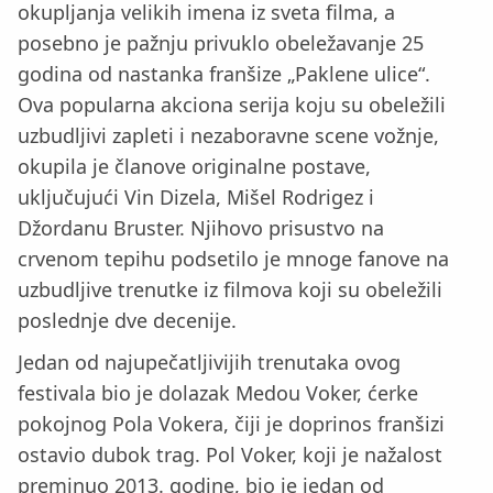
okupljanja velikih imena iz sveta filma, a
posebno je pažnju privuklo obeležavanje 25
godina od nastanka franšize „Paklene ulice“.
Ova popularna akciona serija koju su obeležili
uzbudljivi zapleti i nezaboravne scene vožnje,
okupila je članove originalne postave,
uključujući Vin Dizela, Mišel Rodrigez i
Džordanu Bruster. Njihovo prisustvo na
crvenom tepihu podsetilo je mnoge fanove na
uzbudljive trenutke iz filmova koji su obeležili
poslednje dve decenije.
Jedan od najupečatljivijih trenutaka ovog
festivala bio je dolazak Medou Voker, ćerke
pokojnog Pola Vokera, čiji je doprinos franšizi
ostavio dubok trag. Pol Voker, koji je nažalost
preminuo 2013. godine, bio je jedan od