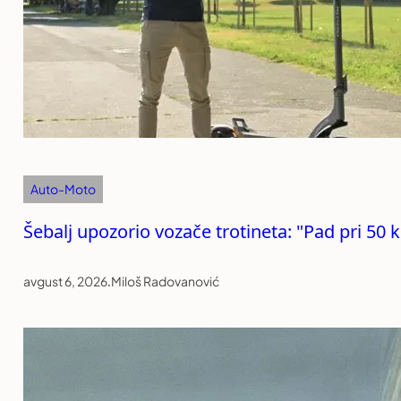
Auto-Moto
Šebalj upozorio vozače trotineta: "Pad pri 50 
avgust 6, 2026
.
Miloš Radovanović