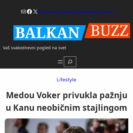
Skoči
Mail
Facebook
X
na
Naslovna
O nama
Pretplatite se na vesti
sadržaj
Vaš svakodnevni pogled na svet
Search
Lifestyle
Medou Voker privukla pažnju
u Kanu neobičnim stajlingom