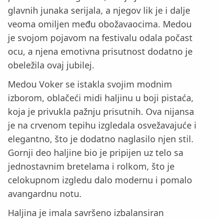
glavnih junaka serijala, a njegov lik je i dalje
veoma omiljen među obožavaocima. Medou
je svojom pojavom na festivalu odala počast
ocu, a njena emotivna prisutnost dodatno je
obeležila ovaj jubilej.
Medou Voker se istakla svojim modnim
izborom, oblačeći midi haljinu u boji pistaća,
koja je privukla pažnju prisutnih. Ova nijansa
je na crvenom tepihu izgledala osvežavajuće i
elegantno, što je dodatno naglasilo njen stil.
Gornji deo haljine bio je pripijen uz telo sa
jednostavnim bretelama i rolkom, što je
celokupnom izgledu dalo modernu i pomalo
avangardnu notu.
Haljina je imala savršeno izbalansiran