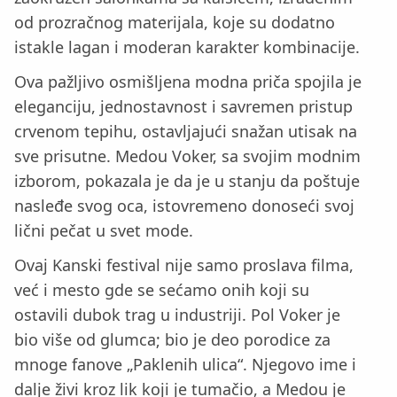
od prozračnog materijala, koje su dodatno
istakle lagan i moderan karakter kombinacije.
Ova pažljivo osmišljena modna priča spojila je
eleganciju, jednostavnost i savremen pristup
crvenom tepihu, ostavljajući snažan utisak na
sve prisutne. Medou Voker, sa svojim modnim
izborom, pokazala je da je u stanju da poštuje
nasleđe svog oca, istovremeno donoseći svoj
lični pečat u svet mode.
Ovaj Kanski festival nije samo proslava filma,
već i mesto gde se sećamo onih koji su
ostavili dubok trag u industriji. Pol Voker je
bio više od glumca; bio je deo porodice za
mnoge fanove „Paklenih ulica“. Njegovo ime i
dalje živi kroz lik koji je tumačio, a Medou je