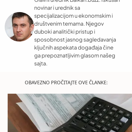
novinar i urednik sa
specijalizacijom u ekonomskim i
društvenim temama. Njegov
duboki analitički pristup i
sposobnost jasnog sagledavanja
ključnih aspekata događaja čine
ga prepoznatljivim glasom našeg
sajta.
OBAVEZNO PROČITAJTE OVE ČLANKE: