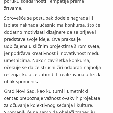
poruku solidarnosti i empatije prema
žrtvama.
Sprovešće se postupak dodele nagrada ili
isplate naknada učesnicima konkursa, što će
dodatno motivisati dizajnere da se prijave i
predstave svoje ideje. Ova praksa je
uobičajena u sličnim projektima širom sveta,
jer podržava kreativnost i inovativnost među
umetnicima. Nakon završetka konkursa,
očekuje se da će stručni žiri odabrati najbolja
rešenja, koja će zatim biti realizovana u fizički
oblik spomenika.
Grad Novi Sad, kao kulturni i umetnički
centar, prepoznaje važnost ovakvih projekata
za očuvanje kolektivnog sećanja i kulture.
Spomenik će ne samo da obeleži tragediju,