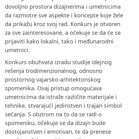
dovoljno prostora dizajnerima i umetnicima
da razmotre sve aspekte i koncepte koje žele
da prikažu kroz svoj rad. Konkurs je otvoren
za sve zainteresovane, a očekuje se da će se
prijaviti kako lokalni, tako i međunarodni
umetnici.
Konkurs obuhvata izradu studije idejnog
rešenja trodimenzionalnog, odnosno
prostornog vajarsko-arhitektonskog
spomenika. Ovaj pristup omogućava
umetnicima da istraže različite materijale i
tehnike, stvarajući jedinstven i trajan simbol
sećanja. S obzirom na to da se radi o
spomeniku, očekuje se da dizajn bude
dostojanstven i emotivan, te da prenese