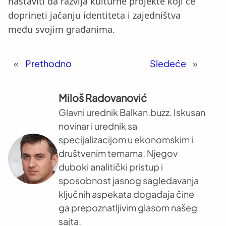
nastaviti da razvija kulturne projekte koji će
doprineti jačanju identiteta i zajedništva
među svojim građanima.
«
Prethodno
Sledeće
»
Miloš Radovanović
Glavni urednik Balkan.buzz. Iskusan
novinar i urednik sa
specijalizacijom u ekonomskim i
društvenim temama. Njegov
duboki analitički pristup i
sposobnost jasnog sagledavanja
ključnih aspekata događaja čine
ga prepoznatljivim glasom našeg
sajta.