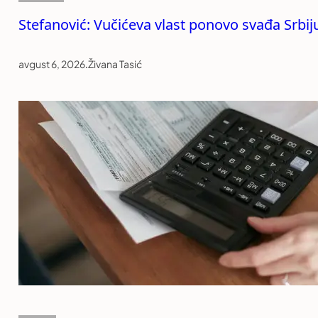
Stefanović: Vučićeva vlast ponovo svađa Srb
avgust 6, 2026
.
Živana Tasić