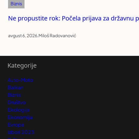
Biznis
Ne propustite rok: Počela prijava za državnu 
avgust 6, 2026
.
Miloš Radovanović
Kategorije
Auto-Moto
Balkan
Biznis
Društvo
Ekologija
Ekonomija
Evropa
Izbori 2023