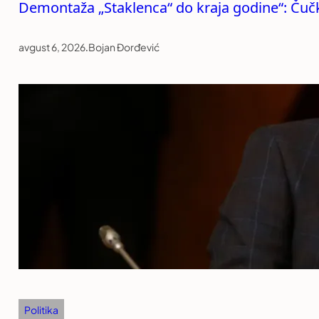
Demontaža „Staklenca“ do kraja godine“: Čučko
avgust 6, 2026
.
Bojan Đorđević
Politika