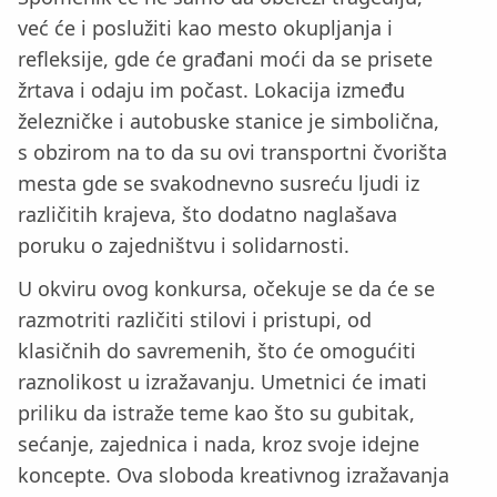
već će i poslužiti kao mesto okupljanja i
refleksije, gde će građani moći da se prisete
žrtava i odaju im počast. Lokacija između
železničke i autobuske stanice je simbolična,
s obzirom na to da su ovi transportni čvorišta
mesta gde se svakodnevno susreću ljudi iz
različitih krajeva, što dodatno naglašava
poruku o zajedništvu i solidarnosti.
U okviru ovog konkursa, očekuje se da će se
razmotriti različiti stilovi i pristupi, od
klasičnih do savremenih, što će omogućiti
raznolikost u izražavanju. Umetnici će imati
priliku da istraže teme kao što su gubitak,
sećanje, zajednica i nada, kroz svoje idejne
koncepte. Ova sloboda kreativnog izražavanja