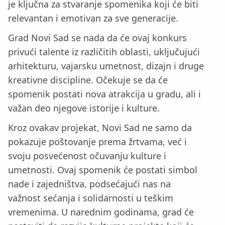
je ključna za stvaranje spomenika koji će biti
relevantan i emotivan za sve generacije.
Grad Novi Sad se nada da će ovaj konkurs
privući talente iz različitih oblasti, uključujući
arhitekturu, vajarsku umetnost, dizajn i druge
kreativne discipline. Očekuje se da će
spomenik postati nova atrakcija u gradu, ali i
važan deo njegove istorije i kulture.
Kroz ovakav projekat, Novi Sad ne samo da
pokazuje poštovanje prema žrtvama, već i
svoju posvećenost očuvanju kulture i
umetnosti. Ovaj spomenik će postati simbol
nade i zajedništva, podsećajući nas na
važnost sećanja i solidarnosti u teškim
vremenima. U narednim godinama, grad će