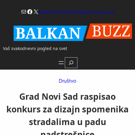
Skoči
Mail
Facebook
X
na
Naslovna
O nama
Pretplatite se na vesti
sadržaj
Vaš svakodnevni pogled na svet
Search
Društvo
Grad Novi Sad raspisao
konkurs za dizajn spomenika
stradalima u padu
nadstrešnice