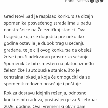
Link
Facebook
Instagram
Twitter
Podeli vest
Grad Novi Sad je raspisao konkurs za dizajn
spomenika posvećenog stradalima u padu
nadstrešnice na Železničkoj stanici. Ova
tragedija koja se dogodila pre nekoliko
godina ostavila je dubok trag u sećanju
građana, te je cilj ovog konkursa da obeleži
žrtve i pruži adekvatan prostor za sećanje.
Spomenik će biti smešten na platou između
železničke i autobuske stanice, što je
centralna lokacija koja će omogućiti da se
spomenik redovno posećuje i poštuje.
Rok za dostavu idejnih rešenja, odnosno
konkursnih radova, postavljen je za 6. februar
2026. godine. Ovaj vremenski okvir daje