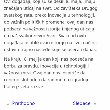
Ovi događaji, koji su se desili 8. maja, imaju
značajan uticaj na svet. Od završetka Drugog
svetskog rata, preko inovacija u tehnologiji,
do važnih političkih promena, ovaj dan nas
podseća na važnost istorije i njenog uticaja
na naš svakodnevni život. Svaki od ovih
događaja je oblikovao istoriju na svoj način i
ostavio trajno nasleđe koje se oseća i danas.
Na kraju, 8. maj je dan koji nas podseća na
borbu za pravdu, inovacije u tehnologiji i
važnost mira. Ovaj dan nas inspiriše da
cenimo slobodu i da radimo na izgradnji
boljeg sveta za sve.
«
Prethodno
Sledeće
»