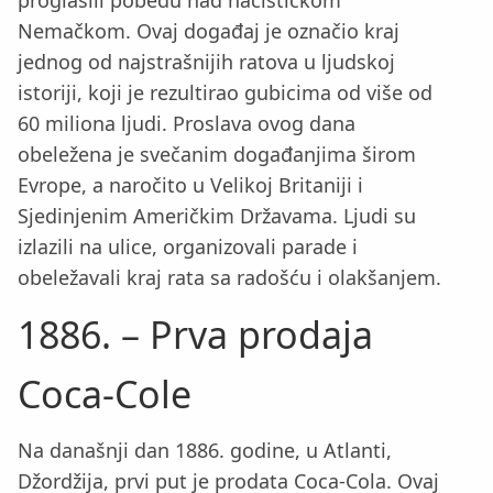
proglasili pobedu nad nacističkom
Nemačkom. Ovaj događaj je označio kraj
jednog od najstrašnijih ratova u ljudskoj
istoriji, koji je rezultirao gubicima od više od
60 miliona ljudi. Proslava ovog dana
obeležena je svečanim događanjima širom
Evrope, a naročito u Velikoj Britaniji i
Sjedinjenim Američkim Državama. Ljudi su
izlazili na ulice, organizovali parade i
obeležavali kraj rata sa radošću i olakšanjem.
1886. – Prva prodaja
Coca-Cole
Na današnji dan 1886. godine, u Atlanti,
Džordžija, prvi put je prodata Coca-Cola. Ovaj