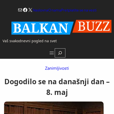
Skoči
Mail
Facebook
X
na
Naslovna
O nama
Pretplatite se na vesti
sadržaj
Vaš svakodnevni pogled na svet
Search
Zanimljivosti
Dogodilo se na današnji dan –
8. maj