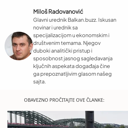
Miloš Radovanović
Glavni urednik Balkan.buzz. Iskusan
novinar i urednik sa
specijalizacijom u ekonomskim i
društvenim temama. Njegov
duboki analitički pristup i
sposobnost jasnog sagledavanja
ključnih aspekata događaja čine
ga prepoznatljivim glasom našeg
sajta.
OBAVEZNO PROČITAJTE OVE ČLANKE: