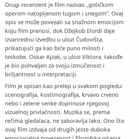
Drugi recenzent je film nazvao „gotičkom
operom natopljenom tugom i snegom“. Ovaj
opis se može povezati sa snažnom emocijom
koju film prenosi, dok Džejkob Elordi daje
izvanrednu izvedbu u ulozi Čudovišta,
prikazujući ga kao biće puno milosti i
teskobe. Oskar Ajzak, u ulozi Viktora, takođe
je bio pohvaljen za svoju izmučenost i
briljantnost u interpretaciji.
Film je opisan kao prelep u svakom pogledu:
scenografija, kostimografija, krvavo crveno
nebo i zelene senke doprinose njegovoj
vizuelnoj privlačnosti. Muzika se, prema
rečima gledalaca, ne zaboravlja lako. Ono što
ovaj film izdvaja od drugih jeste duboka
emocionalna povezanost i filozofska pitanja