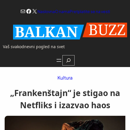
Skoči
Mail
Facebook
X
na
Naslovna
O nama
Pretplatite se na vesti
sadržaj
Vaš svakodnevni pogled na svet
Search
Kultura
„Frankenštajn“ je stigao na
Netfliks i izazvao haos