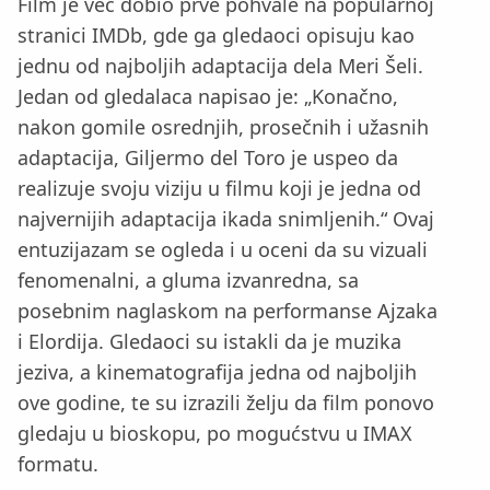
Film je već dobio prve pohvale na popularnoj
stranici IMDb, gde ga gledaoci opisuju kao
jednu od najboljih adaptacija dela Meri Šeli.
Jedan od gledalaca napisao je: „Konačno,
nakon gomile osrednjih, prosečnih i užasnih
adaptacija, Giljermo del Toro je uspeo da
realizuje svoju viziju u filmu koji je jedna od
najvernijih adaptacija ikada snimljenih.“ Ovaj
entuzijazam se ogleda i u oceni da su vizuali
fenomenalni, a gluma izvanredna, sa
posebnim naglaskom na performanse Ajzaka
i Elordija. Gledaoci su istakli da je muzika
jeziva, a kinematografija jedna od najboljih
ove godine, te su izrazili želju da film ponovo
gledaju u bioskopu, po mogućstvu u IMAX
formatu.