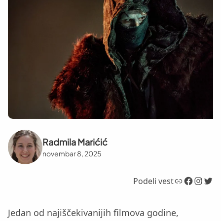
Radmila Marićić
novembar 8, 2025
Link
Facebook
Instagram
Twitter
Podeli vest
Jedan od najiščekivanijih filmova godine,