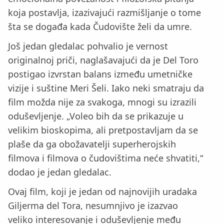
koja postavlja, izazivajući razmišljanje o tome
šta se događa kada Čudovište želi da umre.
Još jedan gledalac pohvalio je vernost
originalnoj priči, naglašavajući da je Del Toro
postigao izvrstan balans između umetničke
vizije i suštine Meri Šeli. Iako neki smatraju da
film možda nije za svakoga, mnogi su izrazili
oduševljenje. „Voleo bih da se prikazuje u
velikim bioskopima, ali pretpostavljam da se
plaše da ga obožavatelji superherojskih
filmova i filmova o čudovištima neće shvatiti,“
dodao je jedan gledalac.
Ovaj film, koji je jedan od najnovijih uradaka
Giljerma del Tora, nesumnjivo je izazvao
veliko interesovanje i oduševljenje među