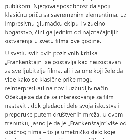
publikom. Njegova sposobnost da spoji
klasičnu priču sa savremenim elementima, uz
impresivnu glumačku ekipu i vizuelno
bogatstvo, čini ga jednim od najznačajnijih
ostvarenja u svetu filma ove godine.
U svetlu svih ovih pozitivnih kritika,
„Frankenštajn“ se postavlja kao neizostavan
za sve ljubitelje filma, ali i za one koji žele da
vide kako se klasične priče mogu
reinterpretirati na nov i uzbudljiv način.
Očekuje se da će se interesovanje za film
nastaviti, dok gledaoci dele svoja iskustva i
preporuke putem društvenih mreža. U ovom
trenutku, jasno je da je „Frankenštajn“ više od
običnog filma – to je umetničko delo koje