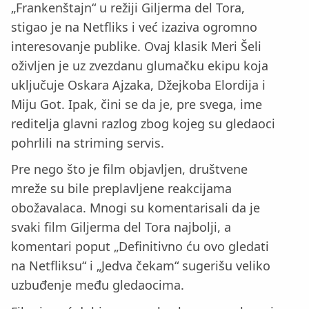
„Frankenštajn“ u režiji Giljerma del Tora,
stigao je na Netfliks i već izaziva ogromno
interesovanje publike. Ovaj klasik Meri Šeli
oživljen je uz zvezdanu glumačku ekipu koja
uključuje Oskara Ajzaka, Džejkoba Elordija i
Miju Got. Ipak, čini se da je, pre svega, ime
reditelja glavni razlog zbog kojeg su gledaoci
pohrlili na striming servis.
Pre nego što je film objavljen, društvene
mreže su bile preplavljene reakcijama
obožavalaca. Mnogi su komentarisali da je
svaki film Giljerma del Tora najbolji, a
komentari poput „Definitivno ću ovo gledati
na Netfliksu“ i „Jedva čekam“ sugerišu veliko
uzbuđenje među gledaocima.