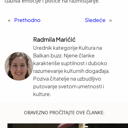
izaziva emocije i potiče na razmišljanje.
«
Prethodno
Sledeće
»
Radmila Marićić
Urednik kategorije Kultura na
Balkan.buzz. Njene članke
karakteriše suptilnost i duboko
razumevanje kulturnih događaja.
Poziva čitatelje na uzbudljivo
putovanje svetom umetnosti i
kulture.
OBAVEZNO PROČITAJTE OVE ČLANKE: