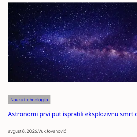
Nauka i tehnologija
Astronomi prvi put ispratili eksplozivnu smr
avgust 8, 2026
.
Vuk Jovanović