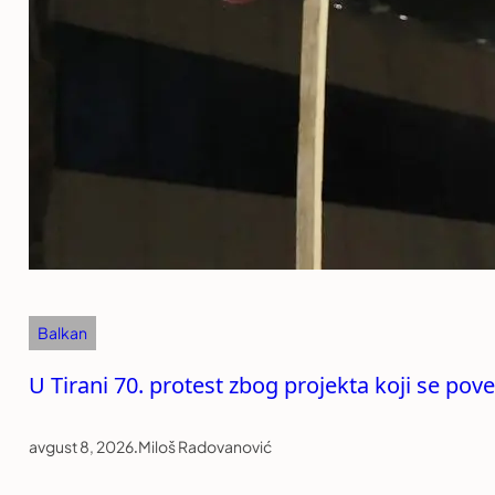
Balkan
U Tirani 70. protest zbog projekta koji se p
avgust 8, 2026
.
Miloš Radovanović