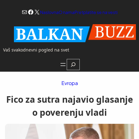
Skoči
Mail
Facebook
X
na
Naslovna
O nama
Pretplatite se na vesti
sadržaj
Vaš svakodnevni pogled na svet
Search
Evropa
Fico za sutra najavio glasanje
o poverenju vladi