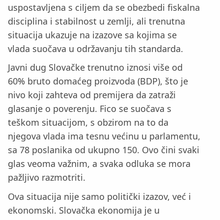
uspostavljena s ciljem da se obezbedi fiskalna
disciplina i stabilnost u zemlji, ali trenutna
situacija ukazuje na izazove sa kojima se
vlada suočava u održavanju tih standarda.
Javni dug Slovačke trenutno iznosi više od
60% bruto domaćeg proizvoda (BDP), što je
nivo koji zahteva od premijera da zatraži
glasanje o poverenju. Fico se suočava s
teškom situacijom, s obzirom na to da
njegova vlada ima tesnu većinu u parlamentu,
sa 78 poslanika od ukupno 150. Ovo čini svaki
glas veoma važnim, a svaka odluka se mora
pažljivo razmotriti.
Ova situacija nije samo politički izazov, već i
ekonomski. Slovačka ekonomija je u