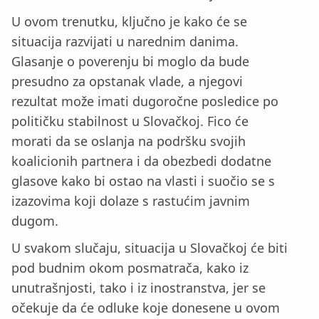
U ovom trenutku, ključno je kako će se
situacija razvijati u narednim danima.
Glasanje o poverenju bi moglo da bude
presudno za opstanak vlade, a njegovi
rezultat može imati dugoročne posledice po
političku stabilnost u Slovačkoj. Fico će
morati da se oslanja na podršku svojih
koalicionih partnera i da obezbedi dodatne
glasove kako bi ostao na vlasti i suočio se s
izazovima koji dolaze s rastućim javnim
dugom.
U svakom slučaju, situacija u Slovačkoj će biti
pod budnim okom posmatrača, kako iz
unutrašnjosti, tako i iz inostranstva, jer se
očekuje da će odluke koje donesene u ovom