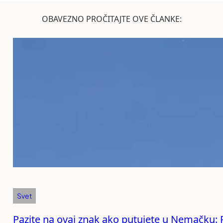
OBAVEZNO PROČITAJTE OVE ČLANKE:
Svet
Pazite na ovaj znak ako putujete u Nemačku: