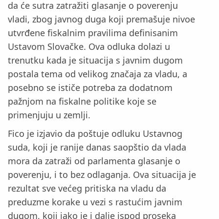
da će sutra zatražiti glasanje o poverenju
vladi, zbog javnog duga koji premašuje nivoe
utvrđene fiskalnim pravilima definisanim
Ustavom Slovačke. Ova odluka dolazi u
trenutku kada je situacija s javnim dugom
postala tema od velikog značaja za vladu, a
posebno se ističe potreba za dodatnom
pažnjom na fiskalne politike koje se
primenjuju u zemlji.
Fico je izjavio da poštuje odluku Ustavnog
suda, koji je ranije danas saopštio da vlada
mora da zatraži od parlamenta glasanje o
poverenju, i to bez odlaganja. Ova situacija je
rezultat sve većeg pritiska na vladu da
preduzme korake u vezi s rastućim javnim
dugom, koji iako je i dalje ispod proseka