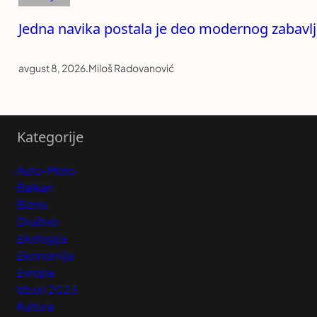
Jedna navika postala je deo modernog zabavlja
avgust 8, 2026
.
Miloš Radovanović
Kategorije
Auto-Moto
Balkan
Biznis
Društvo
Ekologija
Ekonomija
Evropa
Izbori 2023
Kultura