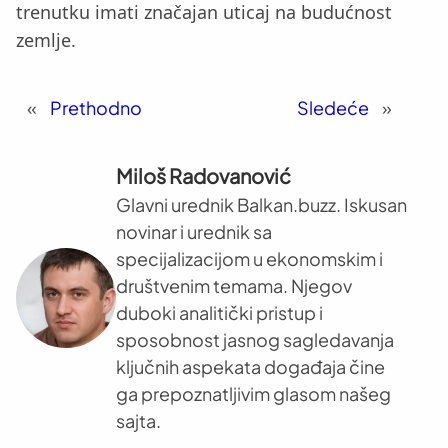
trenutku imati značajan uticaj na budućnost
zemlje.
«
Prethodno
Sledeće
»
Miloš Radovanović
Glavni urednik Balkan.buzz. Iskusan
novinar i urednik sa
specijalizacijom u ekonomskim i
društvenim temama. Njegov
duboki analitički pristup i
sposobnost jasnog sagledavanja
ključnih aspekata događaja čine
ga prepoznatljivim glasom našeg
sajta.