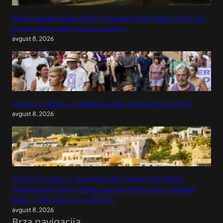
Jedna odluka može uticati na bezbednost vožnje: Novi par
guma treba staviti na ovu osovinu
avgust 8, 2026
Protest u Soljeru na Majorki protiv masovnog turizma
avgust 8, 2026
Svi idu na Kapri, a ovo italijansko ostrvo nudi sličan
mediteranski šarm: Čekaju vas termalni izvori, prelepe
plaže i vrhunska hrana (FOTO)
avgust 8, 2026
Brza navigacija