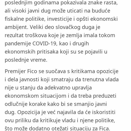
poslednjim godinama pokazivala znake rasta,
ali visoki javni dug može uticati na buduće
fiskalne politike, investicije i opšti ekonomski
ambijent. Veliki deo slovačkog duga je
rezultat troškova koje je zemlja imala tokom
pandemije COVID-19, kao i drugih
ekonomskih pritisaka koji su se pojavili u
poslednje vreme.
Premijer Fico se suočava s kritikama opozicije
i dela javnosti koji smatraju da trenutna vlada
nije u stanju da adekvatno upravlja
ekonomskom situacijom i da treba preduzeti
odlučnije korake kako bi se smanjio javni
dug. Opozicija je već najavila da će iskoristiti
ovu priliku da kritikuje vladu i njene politike,
što može dodatno otežati situaciju za Fica.