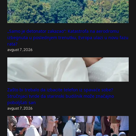
„Samo je detonator zakazao“: Katastrofa na aerodromu
izbegnuta u poslednjem trenutku, Evropa ulazi u novu fazu
rata?
avgust 7, 2026
Zašto bi trebalo da izbacite telefon iz spavaće sobe?
Stručnjaci tvrde da starinski budilnik može značajno
poboljšati san
avgust 7, 2026