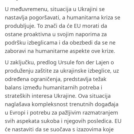
U međuvremenu, situacija u Ukrajini se
nastavlja pogoršavati, a humanitarna kriza se
produbljuje. To znači da će EU morati da
ostane proaktivna u svojim naporima za
podršku izbeglicama i da obezbedi da se ne
zaboravi na humanitarne aspekte ove krize.
U zaključku, predlog Ursule fon der Lajen o
produženju zaštite za ukrajinske izbeglice, uz
određena ograničenja, predstavlja težak
balans između humanitarnih potreba i
strateških interesa Ukrajine. Ova situacija
naglašava kompleksnost trenutnih događaja
u Evropi i potrebu za pažljivim razmatranjem
svih aspekata sukoba i njegovih posledica. EU
će nastaviti da se suočava s izazovima koje