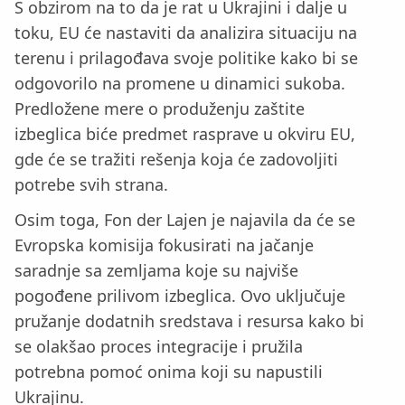
S obzirom na to da je rat u Ukrajini i dalje u
toku, EU će nastaviti da analizira situaciju na
terenu i prilagođava svoje politike kako bi se
odgovorilo na promene u dinamici sukoba.
Predložene mere o produženju zaštite
izbeglica biće predmet rasprave u okviru EU,
gde će se tražiti rešenja koja će zadovoljiti
potrebe svih strana.
Osim toga, Fon der Lajen je najavila da će se
Evropska komisija fokusirati na jačanje
saradnje sa zemljama koje su najviše
pogođene prilivom izbeglica. Ovo uključuje
pružanje dodatnih sredstava i resursa kako bi
se olakšao proces integracije i pružila
potrebna pomoć onima koji su napustili
Ukrajinu.