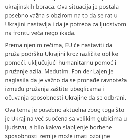
ukrajinskih boraca. Ova situacija je postala
posebno važna s obzirom na to da se rat u
Ukrajini nastavlja i da je potreba za ljudstvom
na frontu veća nego ikada.
Prema njenim rečima, EU će nastaviti da
pruža podršku Ukrajini kroz različite oblike
pomoći, uključujući humanitarnu pomoć i
pružanje azila. Međutim, Fon der Lajen je
naglasila da je važno da se pronađe ravnoteža
između pružanja zaštite izbeglicama i
očuvanja sposobnosti Ukrajine da se odbrani.
Ova tema je posebno aktuelna zbog toga što
je Ukrajina već suočena sa velikim gubicima u
ljudstvu, a bilo kakvo slabljenje borbene
sposobnosti zemlje može imati ozbiljne