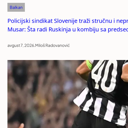
Balkan
Policijski sindikat Slovenije traži stručnu i n
Musar: Šta radi Ruskinja u kombiju sa preds
avgust 7, 2026
.
Miloš Radovanović