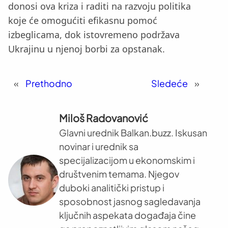
donosi ova kriza i raditi na razvoju politika
koje će omogućiti efikasnu pomoć
izbeglicama, dok istovremeno podržava
Ukrajinu u njenoj borbi za opstanak.
«
Prethodno
Sledeće
»
Miloš Radovanović
Glavni urednik Balkan.buzz. Iskusan
novinar i urednik sa
specijalizacijom u ekonomskim i
društvenim temama. Njegov
duboki analitički pristup i
sposobnost jasnog sagledavanja
ključnih aspekata događaja čine