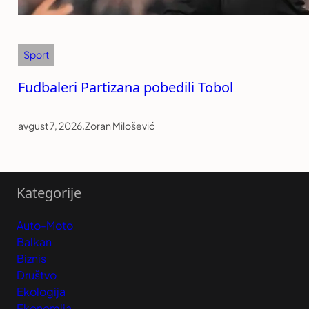
Sport
Fudbaleri Partizana pobedili Tobol
avgust 7, 2026
.
Zoran Milošević
Kategorije
Auto-Moto
Balkan
Biznis
Društvo
Ekologija
Ekonomija