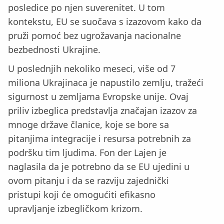
posledice po njen suverenitet. U tom
kontekstu, EU se suočava s izazovom kako da
pruži pomoć bez ugrožavanja nacionalne
bezbednosti Ukrajine.
U poslednjih nekoliko meseci, više od 7
miliona Ukrajinaca je napustilo zemlju, tražeći
sigurnost u zemljama Evropske unije. Ovaj
priliv izbeglica predstavlja značajan izazov za
mnoge države članice, koje se bore sa
pitanjima integracije i resursa potrebnih za
podršku tim ljudima. Fon der Lajen je
naglasila da je potrebno da se EU ujedini u
ovom pitanju i da se razviju zajednički
pristupi koji će omogućiti efikasno
upravljanje izbegličkom krizom.