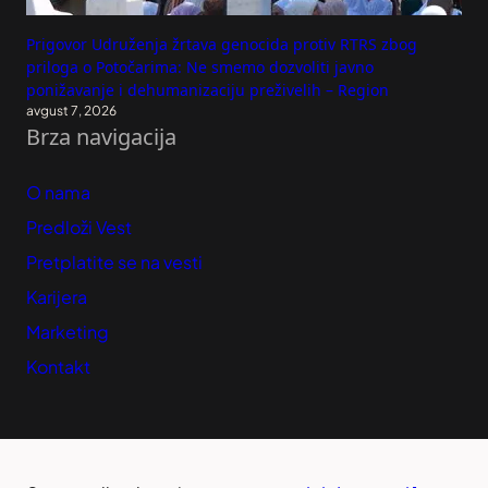
Prigovor Udruženja žrtava genocida protiv RTRS zbog
priloga o Potočarima: Ne smemo dozvoliti javno
ponižavanje i dehumanizaciju preživelih – Region
avgust 7, 2026
Brza navigacija
O nama
Predloži Vest
Pretplatite se na vesti
Karijera
Marketing
Kontakt