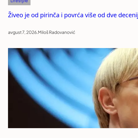
Lifestyle
Živeo je od pirinča i povrća više od dve decen
avgust 7, 2026
.
Miloš Radovanović