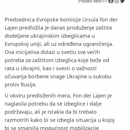
Link
Facebook
Instagram
Twitter
Podeli vest
Predsednica Evropske komisije Ursula fon der
Lajen predložila je danas produženje zaštite
dodeljene ukrajinskim izbeglicama u
Evropskoj uniji, ali uz određena ograničenja.
Ova inicijativa dolazi u svetlu sve većih
potreba za zaštitom izbeglica koje beže od
rata u Ukrajini, kao i svesti o važnosti
očuvanja borbene snage Ukrajine u sukobu
protiv Rusije.
U okviru predloženih mera, Fon der Lajen je
naglasila potrebu da se izbeglice i dalje
podržavaju, ali je istakla da bi trebalo
razmotriti kako bi se izbegla situacija u kojoj
bi se smanjila mogućnost mobilizacije