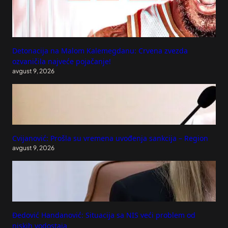
Detonacija na Malom Kalemegdanu: Crvena zvezda
ozvaničila najveće pojačanje!
avgust 9, 2026
Cvijanović: Prošla su vremena uvođenja sankcija – Region
avgust 9, 2026
Đedović Handanović: Situacija sa NIS veći problem od
niskih vodostaja