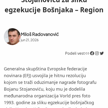
egzekucije Bošnjaka – Region
Miloš Radovanović
jun 21, 2026
Link
Facebook
Instagram
Twitter
Podeli vest
Generalna skupština Evropske federacije
novinara (EFJ) usvojila je hitnu rezoluciju
kojom se traži oduzimanje nagrade fotografu
Bojanu Stojanoviću, koju mu je dodelila
međunarodna organizacija Vorld pres foto
1993. godine za sliku egzekucije bošnjačkog