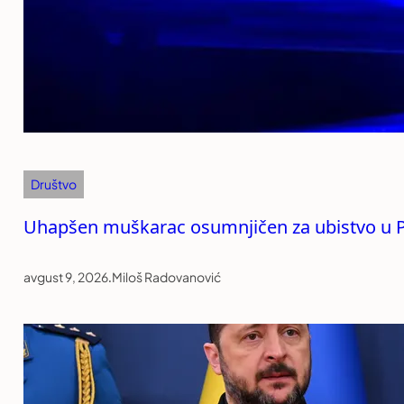
Društvo
Uhapšen muškarac osumnjičen za ubistvo u P
avgust 9, 2026
.
Miloš Radovanović