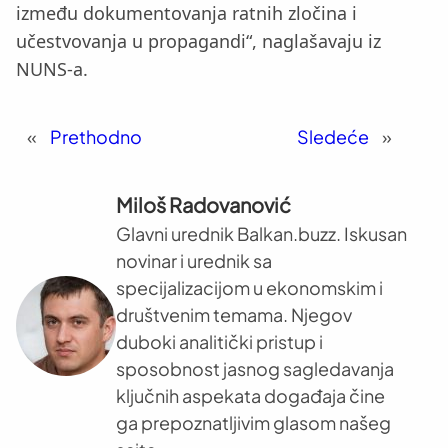
između dokumentovanja ratnih zločina i
učestvovanja u propagandi“, naglašavaju iz
NUNS-a.
«
Prethodno
Sledeće
»
Miloš Radovanović
Glavni urednik Balkan.buzz. Iskusan
novinar i urednik sa
specijalizacijom u ekonomskim i
društvenim temama. Njegov
duboki analitički pristup i
sposobnost jasnog sagledavanja
ključnih aspekata događaja čine
ga prepoznatljivim glasom našeg