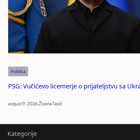
Politika
PSG: Vučićevo licemerje o prijateljstvu sa Uk
avgust 9, 2026
.
Živana Tasić
Kategorije