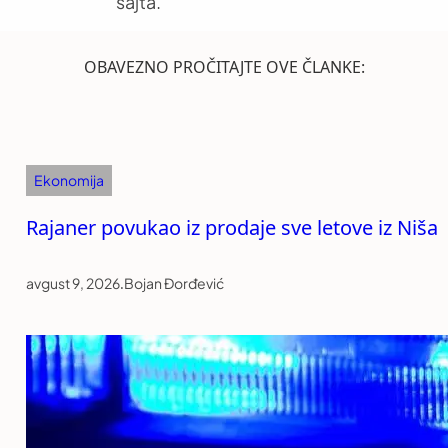
sajta.
OBAVEZNO PROČITAJTE OVE ČLANKE:
Ekonomija
Rajaner povukao iz prodaje sve letove iz Niša
avgust 9, 2026
.
Bojan Đorđević