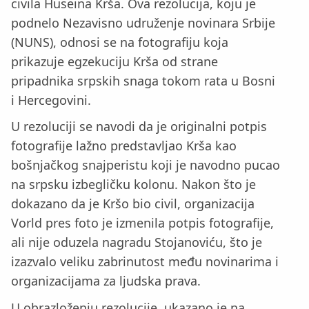
civila Huseina Krša. Ova rezolucija, koju je
podnelo Nezavisno udruženje novinara Srbije
(NUNS), odnosi se na fotografiju koja
prikazuje egzekuciju Krša od strane
pripadnika srpskih snaga tokom rata u Bosni
i Hercegovini.
U rezoluciji se navodi da je originalni potpis
fotografije lažno predstavljao Krša kao
bošnjačkog snajperistu koji je navodno pucao
na srpsku izbegličku kolonu. Nakon što je
dokazano da je Kršo bio civil, organizacija
Vorld pres foto je izmenila potpis fotografije,
ali nije oduzela nagradu Stojanoviću, što je
izazvalo veliku zabrinutost među novinarima i
organizacijama za ljudska prava.
U obrazloženju rezolucije, ukazano je na