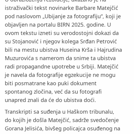
istraživački tekst novinarke Barbare Matejčić
pod naslovom „Ubijanje za fotografiju“, koji je
objavljen na portalu BIRN 2025. godine. U
ovom tekstu izneti su verodostojni dokazi da
su Stojanović i njegov kolega Srđan Petrović
bili na mestu ubistva Huseina Krša i Hajrudina
Muzurovića s namerom da snime ta ubistva
radi propagandne upotrebe u Srbiji. Matejčić
je navela da fotografije egzekucije ne mogu
biti posmatrane kao puki dokument
spontanog zločina, već da su fotografi
unapred znali da će do ubistva doći.
Transkripti sa suđenja u Haškom tribunalu,
do kojih je došla Matejčić, sadrže svedočenje
Gorana Jelisića, bivšeg policajca osuđenog na