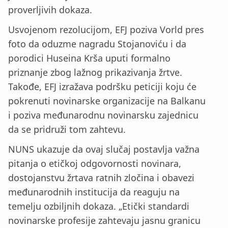
proverljivih dokaza.
Usvojenom rezolucijom, EFJ poziva Vorld pres
foto da oduzme nagradu Stojanoviću i da
porodici Huseina Krša uputi formalno
priznanje zbog lažnog prikazivanja žrtve.
Takođe, EFJ izražava podršku peticiji koju će
pokrenuti novinarske organizacije na Balkanu
i poziva međunarodnu novinarsku zajednicu
da se pridruži tom zahtevu.
NUNS ukazuje da ovaj slučaj postavlja važna
pitanja o etičkoj odgovornosti novinara,
dostojanstvu žrtava ratnih zločina i obavezi
međunarodnih institucija da reaguju na
temelju ozbiljnih dokaza. „Etički standardi
novinarske profesije zahtevaju jasnu granicu