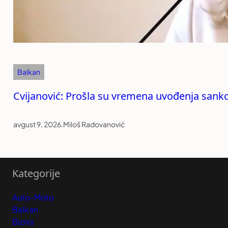
Balkan
Cvijanović: Prošla su vremena uvođenja sankc
avgust 9, 2026
.
Miloš Radovanović
Kategorije
Auto-Moto
Balkan
Biznis