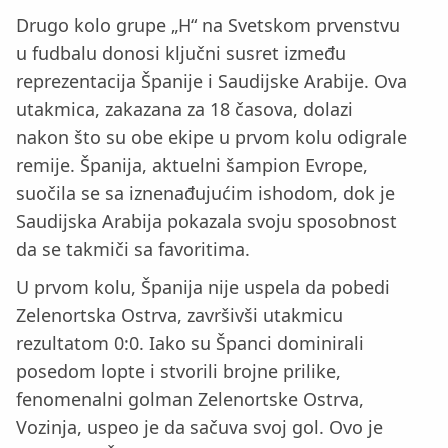
Drugo kolo grupe „H“ na Svetskom prvenstvu
u fudbalu donosi ključni susret između
reprezentacija Španije i Saudijske Arabije. Ova
utakmica, zakazana za 18 časova, dolazi
nakon što su obe ekipe u prvom kolu odigrale
remije. Španija, aktuelni šampion Evrope,
suočila se sa iznenađujućim ishodom, dok je
Saudijska Arabija pokazala svoju sposobnost
da se takmiči sa favoritima.
U prvom kolu, Španija nije uspela da pobedi
Zelenortska Ostrva, završivši utakmicu
rezultatom 0:0. Iako su Španci dominirali
posedom lopte i stvorili brojne prilike,
fenomenalni golman Zelenortske Ostrva,
Vozinja, uspeo je da sačuva svoj gol. Ovo je