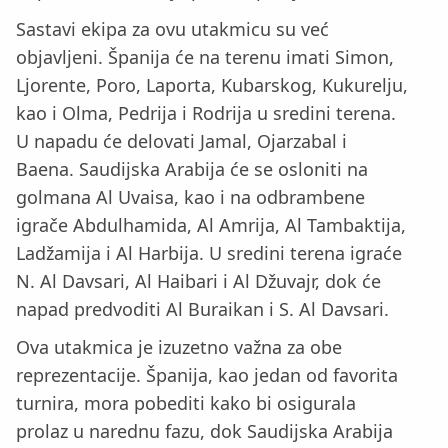
Sastavi ekipa za ovu utakmicu su već
objavljeni. Španija će na terenu imati Simon,
Ljorente, Poro, Laporta, Kubarskog, Kukurelju,
kao i Olma, Pedrija i Rodrija u sredini terena.
U napadu će delovati Jamal, Ojarzabal i
Baena. Saudijska Arabija će se osloniti na
golmana Al Uvaisa, kao i na odbrambene
igrače Abdulhamida, Al Amrija, Al Tambaktija,
Ladžamija i Al Harbija. U sredini terena igraće
N. Al Davsari, Al Haibari i Al Džuvajr, dok će
napad predvoditi Al Buraikan i S. Al Davsari.
Ova utakmica je izuzetno važna za obe
reprezentacije. Španija, kao jedan od favorita
turnira, mora pobediti kako bi osigurala
prolaz u narednu fazu, dok Saudijska Arabija