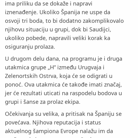
ima priliku da se dokaže i napravi
iznenađenje. Ukoliko Španija ne uspe da
osvoji tri boda, to bi dodatno zakomplikovalo
njihovu situaciju u grupi, dok bi Saudijci,
ukoliko pobede, napravili veliki korak ka
osiguranju prolaza.
U drugom delu dana, na programu je i druga
utakmica grupe „H“ između Urugvaja i
Zelenortskih Ostrva, koja će se odigrati u
ponoć. Ova utakmica će takođe imati značaj,
jer će rezultati uticati na raspodelu bodova u
grupi i šanse za prolaz ekipa.
Očekivanja su velika, a pritisak na Španiju se
povećava. Njihova reputacija i status
aktuelnog šampiona Evrope nalažu im da