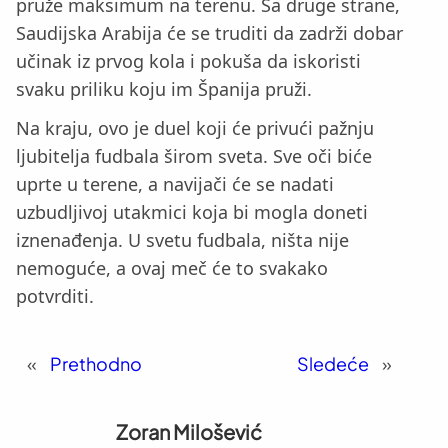
pruže maksimum na terenu. Sa druge strane,
Saudijska Arabija će se truditi da zadrži dobar
učinak iz prvog kola i pokuša da iskoristi
svaku priliku koju im Španija pruži.
Na kraju, ovo je duel koji će privući pažnju
ljubitelja fudbala širom sveta. Sve oči biće
uprte u terene, a navijači će se nadati
uzbudljivoj utakmici koja bi mogla doneti
iznenađenja. U svetu fudbala, ništa nije
nemoguće, a ovaj meč će to svakako
potvrditi.
«
Prethodno
Sledeće
»
Zoran Milošević