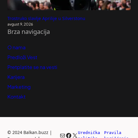
Trostruko slavlje Aprilije u Silverstonu
avgust 9, 2026
Brza navigacija
O nama
Predloži Vest
Pretplatite se na vesti
Karijera
Marketing
Kontakt
©
2024 Balkan.buzz |
Urednička 
Pravila 
Mail
Facebook
X