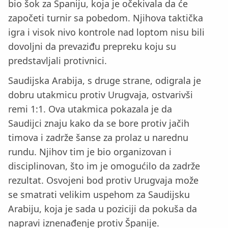
bio šok za Španiju, koja je očekivala da će
započeti turnir sa pobedom. Njihova taktička
igra i visok nivo kontrole nad loptom nisu bili
dovoljni da prevaziđu prepreku koju su
predstavljali protivnici.
Saudijska Arabija, s druge strane, odigrala je
dobru utakmicu protiv Urugvaja, ostvarivši
remi 1:1. Ova utakmica pokazala je da
Saudijci znaju kako da se bore protiv jačih
timova i zadrže šanse za prolaz u narednu
rundu. Njihov tim je bio organizovan i
disciplinovan, što im je omogućilo da zadrže
rezultat. Osvojeni bod protiv Urugvaja može
se smatrati velikim uspehom za Saudijsku
Arabiju, koja je sada u poziciji da pokuša da
napravi iznenađenje protiv Španije.