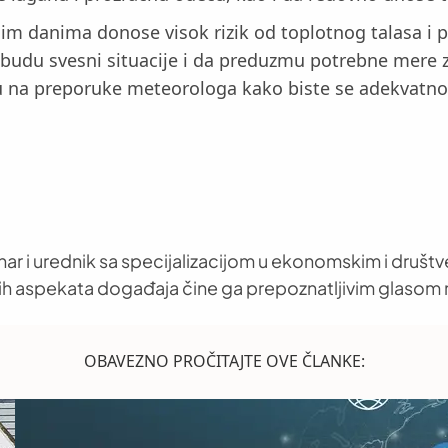
im danima donose visok rizik od toplotnog talasa i 
budu svesni situacije i da preduzmu potrebne mere zaš
nju na preporuke meteorologa kako biste se adekvatno
nar i urednik sa specijalizacijom u ekonomskim i društ
h aspekata događaja čine ga prepoznatljivim glasom 
OBAVEZNO PROČITAJTE OVE ČLANKE: