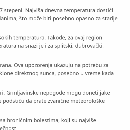
 27 stepeni. Najviša dnevna temperatura dostići
 danima, što može biti posebno opasno za starije
isokih temperatura. Takođe, za ovaj region
ura na snazi je i za splitski, dubrovački,
drana. Ova upozorenja ukazuju na potrebu za
e klone direktnog sunca, posebno u vreme kada
eri. Grmljavinske nepogode mogu doneti jake
se podstiču da prate zvanične meteorološke
sa hroničnim bolestima, koji su najviše
tečnost.