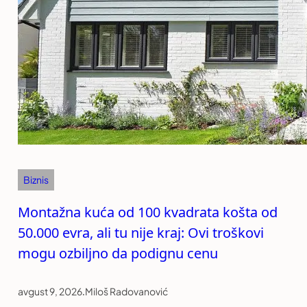
Biznis
Montažna kuća od 100 kvadrata košta od
50.000 evra, ali tu nije kraj: Ovi troškovi
mogu ozbiljno da podignu cenu
avgust 9, 2026
.
Miloš Radovanović