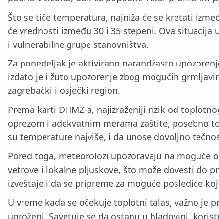
Što se tiče temperatura, najniža će se kretati izme
će vrednosti između 30 i 35 stepeni. Ova situacija
i vulnerabilne grupe stanovništva.
Za ponedeljak je aktivirano narandžasto upozorenje
izdato je i žuto upozorenje zbog mogućih grmljavin
zagrebački i osječki region.
Prema karti DHMZ-a, najizraženiji rizik od toplot
oprezom i adekvatnim merama zaštite, posebno tok
su temperature najviše, i da unose dovoljno tečnost
Pored toga, meteorolozi upozoravaju na moguće ol
vetrove i lokalne pljuskove, što može dovesti do 
izveštaje i da se pripreme za moguće posledice k
U vreme kada se očekuje toplotni talas, važno je p
ugroženi. Savetuje se da ostanu u hladovini, koris