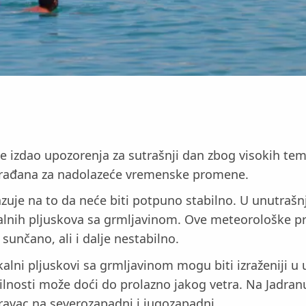
 izdao upozorenja za sutrašnji dan zbog visokih temp
 građana za nadolazeće vremenske promene.
zuje na to da neće biti potpuno stabilno. U unutrašn
lnih pljuskova sa grmljavinom. Ove meteorološke pri
sunčano, ali i dalje nestabilno.
alni pljuskovi sa grmljavinom mogu biti izraženiji u u
abilnosti može doći do prolazno jakog vetra. Na Jadra
ravac na severozapadni i jugozapadni.