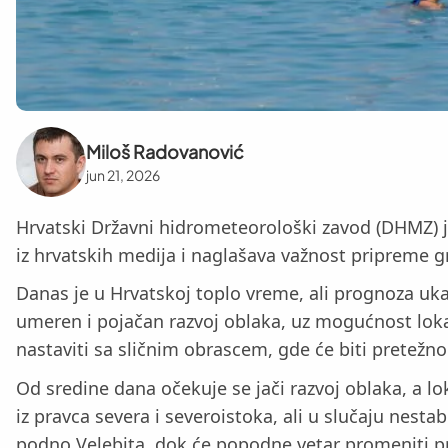
Miloš Radovanović
jun 21, 2026
Hrvatski Državni hidrometeorološki zavod (DHMZ) je
iz hrvatskih medija i naglašava važnost pripreme
Danas je u Hrvatskoj toplo vreme, ali prognoza uka
umeren i pojačan razvoj oblaka, uz mogućnost loka
nastaviti sa sličnim obrascem, gde će biti pretežno 
Od sredine dana očekuje se jači razvoj oblaka, a lok
iz pravca severa i severoistoka, ali u slučaju nest
podno Velebita, dok će popodne vetar promeniti p