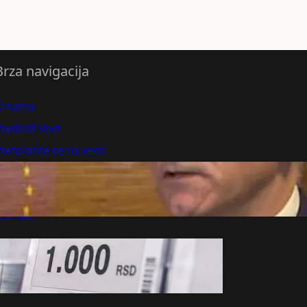
Brza navigacija
O nama
redloži Vest
retplatite se na vesti
arijera
Marketing
Kontakt