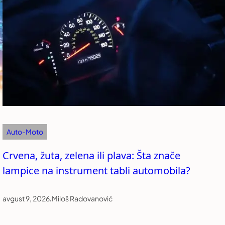
Auto-Moto
Crvena, žuta, zelena ili plava: Šta znače
lampice na instrument tabli automobila?
avgust 9, 2026
.
Miloš Radovanović