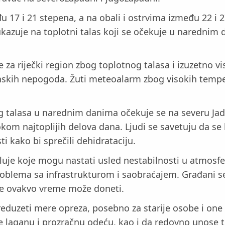
đu 17 i 21 stepena, a na obali i ostrvima između 22 i
 ukazuje na toplotni talas koji se očekuje u narednim
 za riječki region zbog toplotnog talasa i izuzetno v
skih nepogoda. Žuti meteoalarm zbog visokih temperat
nog talasa u narednim danima očekuje se na severu Ja
om najtoplijih delova dana. Ljudi se savetuju da s
i kako bi sprečili dehidrataciju.
uje koje mogu nastati usled nestabilnosti u atmosf
problema sa infrastrukturom i saobraćajem. Građani 
oje ovakvo vreme može doneti.
reduzeti mere opreza, posebno za starije osobe i one 
te laganu i prozračnu odeću, kao i da redovno unose 