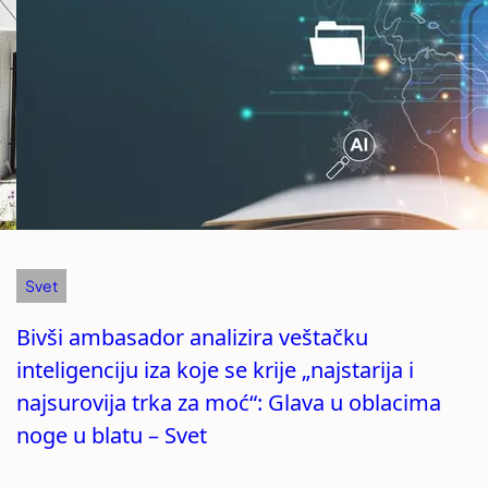
Svet
Bivši ambasador analizira veštačku
inteligenciju iza koje se krije „najstarija i
najsurovija trka za moć“: Glava u oblacima
noge u blatu – Svet