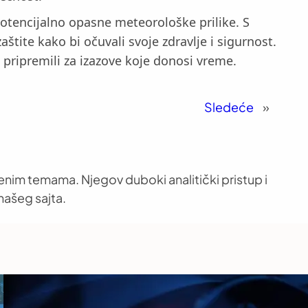
potencijalno opasne meteorološke prilike. S
tite kako bi očuvali svoje zdravlje i sigurnost.
 pripremili za izazove koje donosi vreme.
Sledeće
»
venim temama. Njegov duboki analitički pristup i
našeg sajta.