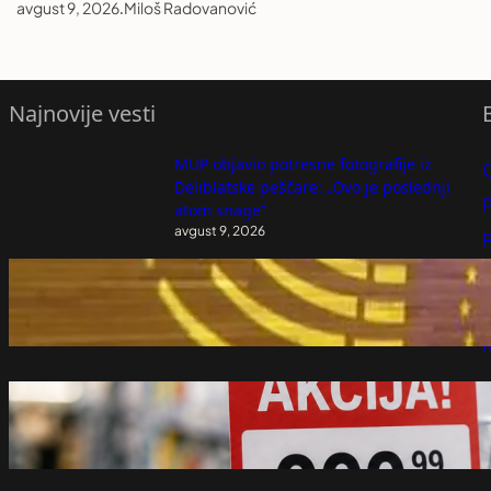
avgust 9, 2026
.
Miloš Radovanović
Najnovije vesti
MUP objavio potresne fotografije iz
Deliblatske peščare: „Ovo je poslednji
P
atom snage“
avgust 9, 2026
P
Zato i drhtite samo vi, odrođeni napredni
K
elitisti kojima se uskoro zatvara preskupi
Diznilend i ružičasta paralelna stvarnost
avgust 9, 2026
Zašto nešto košta 999, a ne 1.000 dinara?
Razlika je gotovo nikakva, ali postoji
dobar razlog
avgust 9, 2026