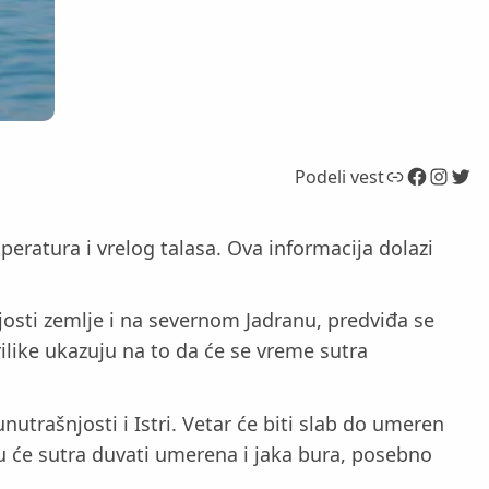
Link
Facebook
Instagram
Twitter
Podeli vest
eratura i vrelog talasa. Ova informacija dolazi
josti zemlje i na severnom Jadranu, predviđa se
like ukazuju na to da će se vreme sutra
nutrašnjosti i Istri. Vetar će biti slab do umeren
nu će sutra duvati umerena i jaka bura, posebno