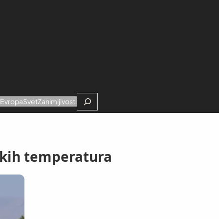
Search
e
Evropa
Svet
Zanimljivosti
kih temperatura