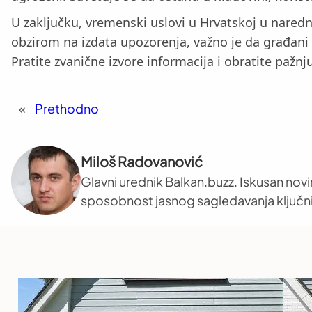
U zaključku, vremenski uslovi u Hrvatskoj u naredn
obzirom na izdata upozorenja, važno je da građani 
Pratite zvanične izvore informacija i obratite paž
«
Prethodno
Miloš Radovanović
Glavni urednik Balkan.buzz. Iskusan novi
sposobnost jasnog sagledavanja ključni