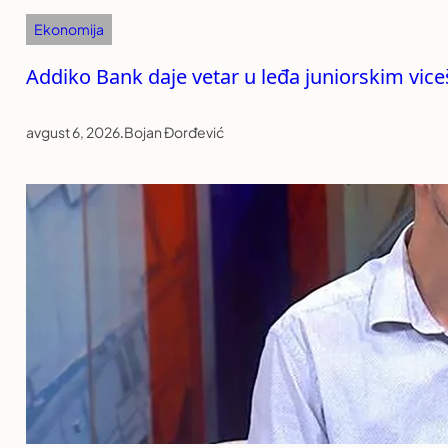
Ekonomija
Addiko Bank daje vetar u leđa juniorskim vi
avgust 6, 2026
.
Bojan Đorđević