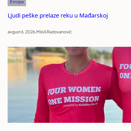
Evropa
Ljudi peške prelaze reku u Mađarskoj
avgust 6, 2026
.
Miloš Radovanović