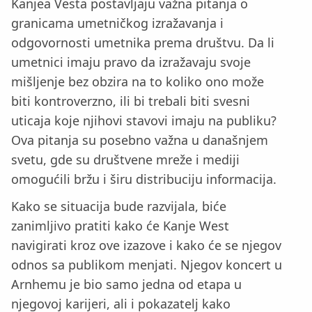
Kanjea Vesta postavljaju važna pitanja o
granicama umetničkog izražavanja i
odgovornosti umetnika prema društvu. Da li
umetnici imaju pravo da izražavaju svoje
mišljenje bez obzira na to koliko ono može
biti kontroverzno, ili bi trebali biti svesni
uticaja koje njihovi stavovi imaju na publiku?
Ova pitanja su posebno važna u današnjem
svetu, gde su društvene mreže i mediji
omogućili bržu i širu distribuciju informacija.
Kako se situacija bude razvijala, biće
zanimljivo pratiti kako će Kanje West
navigirati kroz ove izazove i kako će se njegov
odnos sa publikom menjati. Njegov koncert u
Arnhemu je bio samo jedna od etapa u
njegovoj karijeri, ali i pokazatelj kako