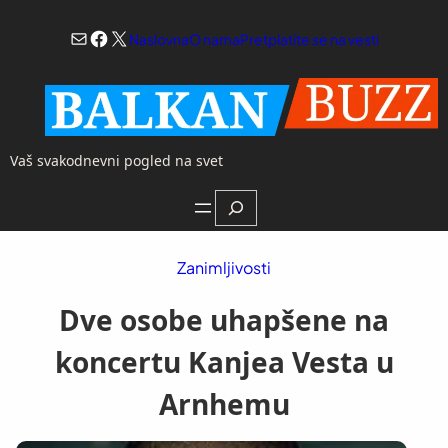
Skoči
Mail
Facebook
X
na
Naslovna
O nama
Pretplatite se na vesti
sadržaj
Vaš svakodnevni pogled na svet
Search
Zanimljivosti
Dve osobe uhapšene na
koncertu Kanjea Vesta u
Arnhemu