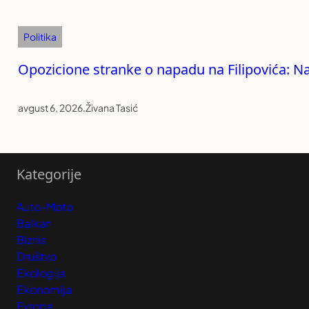
Politika
Opozicione stranke o napadu na Filipovića: Na
avgust 6, 2026
.
Živana Tasić
Kategorije
Auto-Moto
Balkan
Biznis
Društvo
Ekologija
Ekonomija
Evropa