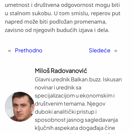
umetnost i društvena odgovornost mogu biti
u stalnom sukobu. U tom smislu, reperov put
napred može biti podložan promenama,
zavisno od njegovih budućih izjava i dela.
«
Prethodno
Sledeće
»
Miloš Radovanović
Glavni urednik Balkan.buzz. Iskusan
novinar i urednik sa
specijalizacijom u ekonomskim i
društvenim temama. Njegov
duboki analitički pristup i
sposobnost jasnog sagledavanja
ključnih aspekata događaja čine