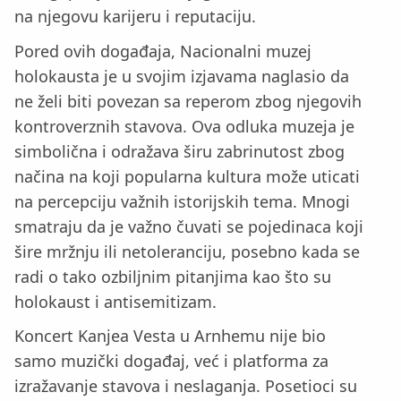
na njegovu karijeru i reputaciju.
Pored ovih događaja, Nacionalni muzej
holokausta je u svojim izjavama naglasio da
ne želi biti povezan sa reperom zbog njegovih
kontroverznih stavova. Ova odluka muzeja je
simbolična i odražava širu zabrinutost zbog
načina na koji popularna kultura može uticati
na percepciju važnih istorijskih tema. Mnogi
smatraju da je važno čuvati se pojedinaca koji
šire mržnju ili netoleranciju, posebno kada se
radi o tako ozbiljnim pitanjima kao što su
holokaust i antisemitizam.
Koncert Kanjea Vesta u Arnhemu nije bio
samo muzički događaj, već i platforma za
izražavanje stavova i neslaganja. Posetioci su