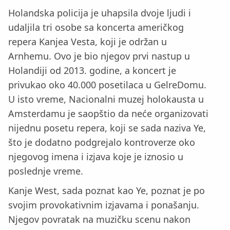
Holandska policija je uhapsila dvoje ljudi i
udaljila tri osobe sa koncerta američkog
repera Kanjea Vesta, koji je održan u
Arnhemu. Ovo je bio njegov prvi nastup u
Holandiji od 2013. godine, a koncert je
privukao oko 40.000 posetilaca u GelreDomu.
U isto vreme, Nacionalni muzej holokausta u
Amsterdamu je saopštio da neće organizovati
nijednu posetu repera, koji se sada naziva Ye,
što je dodatno podgrejalo kontroverze oko
njegovog imena i izjava koje je iznosio u
poslednje vreme.
Kanje West, sada poznat kao Ye, poznat je po
svojim provokativnim izjavama i ponašanju.
Njegov povratak na muzičku scenu nakon