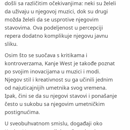
došli sa različitim očekivanjima: neki su želeli
da uživaju u njegovoj muzici, dok su drugi
možda želeli da se usprotive njegovim
stavovima. Ova podeljenost u percepciji
repera dodatno komplikuje njegovu javnu
sliku.
Osim što se suočava s kritikama i
kontroverzama, Kanje West je takođe poznat
po svojim inovacijama u muzici i modi.
Njegov stil i kreativnost su ga učinili jednim
od najuticajnijih umetnika svog vremena.
Ipak, čini se da su njegovi stavovi i ponašanje
često u sukobu sa njegovim umetničkim
postignućima.
U sveobuhvatnom smislu, događaji oko