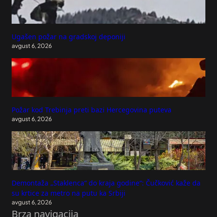
Ugašen požar na gradskoj deponiji
avgust 6, 2026
Požar kod Trebinja preti bazi Hercegovina puteva
avgust 6, 2026
Demontaža „Staklenca“ do kraja godine“: Čučković kaže da
su krtice za metro na putu ka Srbiji
avgust 6, 2026
Brza navigacija