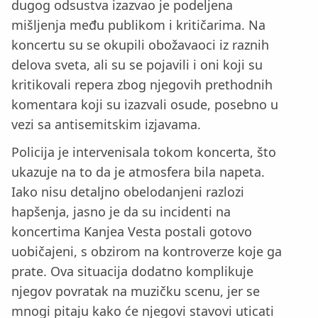
dugog odsustva izazvao je podeljena
mišljenja među publikom i kritičarima. Na
koncertu su se okupili obožavaoci iz raznih
delova sveta, ali su se pojavili i oni koji su
kritikovali repera zbog njegovih prethodnih
komentara koji su izazvali osude, posebno u
vezi sa antisemitskim izjavama.
Policija je intervenisala tokom koncerta, što
ukazuje na to da je atmosfera bila napeta.
Iako nisu detaljno obelodanjeni razlozi
hapšenja, jasno je da su incidenti na
koncertima Kanjea Vesta postali gotovo
uobičajeni, s obzirom na kontroverze koje ga
prate. Ova situacija dodatno komplikuje
njegov povratak na muzičku scenu, jer se
mnogi pitaju kako će njegovi stavovi uticati