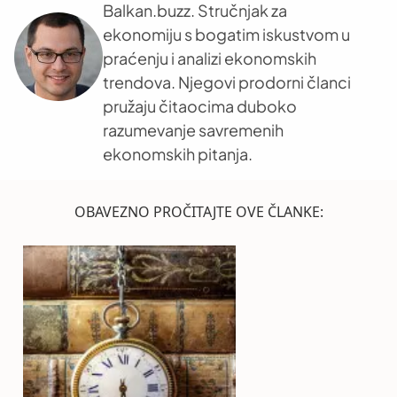
Balkan.buzz. Stručnjak za
ekonomiju s bogatim iskustvom u
praćenju i analizi ekonomskih
trendova. Njegovi prodorni članci
pružaju čitaocima duboko
razumevanje savremenih
ekonomskih pitanja.
OBAVEZNO PROČITAJTE OVE ČLANKE: