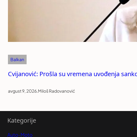
Balkan
Cvijanović: Prošla su vremena uvođenja sankc
avgust 9, 2026
.
Miloš Radovanović
Kategorije
Auto-Moto