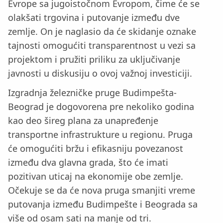
Evrope sa jugoistočnom Evropom, čime će se
olakšati trgovina i putovanje između dve
zemlje. On je naglasio da će skidanje oznake
tajnosti omogućiti transparentnost u vezi sa
projektom i pružiti priliku za uključivanje
javnosti u diskusiju o ovoj važnoj investiciji.
Izgradnja železničke pruge Budimpešta-
Beograd je dogovorena pre nekoliko godina
kao deo šireg plana za unapređenje
transportne infrastrukture u regionu. Pruga
će omogućiti bržu i efikasniju povezanost
između dva glavna grada, što će imati
pozitivan uticaj na ekonomije obe zemlje.
Očekuje se da će nova pruga smanjiti vreme
putovanja između Budimpešte i Beograda sa
više od osam sati na manje od tri.