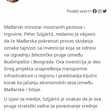
Link
Facebook
Instagram
Twitter
Podeli vest
Mađarski ministar inostranih poslova i
trgovine, Péter Szijjártó, nedavno je objavio
da će Mađarska pokrenuti proces skidanja
oznake tajnosti sa investicije koja se odnosi
na izgradnju železničke pruge između
Budimpešte i Beograda. Ova investicija je deo
šireg projekta unapređenja transportne
infrastrukture u regionu i predstavlja ključni
korak ka jačanju ekonomskih veza između
Mađarske i Srbije.
U izjavi za medije, Szijjártó je istakao da je ova
pruga strateški važna za povezivanje srednje