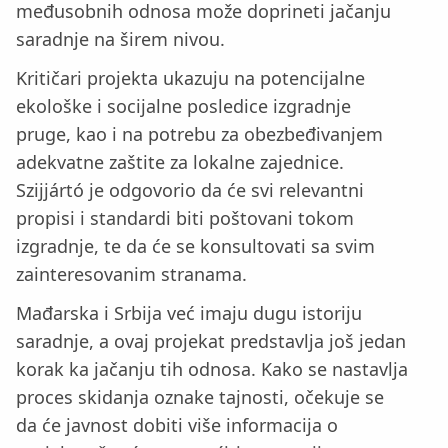
međusobnih odnosa može doprineti jačanju
saradnje na širem nivou.
Kritičari projekta ukazuju na potencijalne
ekološke i socijalne posledice izgradnje
pruge, kao i na potrebu za obezbeđivanjem
adekvatne zaštite za lokalne zajednice.
Szijjártó je odgovorio da će svi relevantni
propisi i standardi biti poštovani tokom
izgradnje, te da će se konsultovati sa svim
zainteresovanim stranama.
Mađarska i Srbija već imaju dugu istoriju
saradnje, a ovaj projekat predstavlja još jedan
korak ka jačanju tih odnosa. Kako se nastavlja
proces skidanja oznake tajnosti, očekuje se
da će javnost dobiti više informacija o