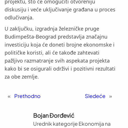
projektu, što će omogućiti otvoreniju
diskusiju i veće uključivanje građana u proces
odlučivanja.
U zaključku, izgradnja železničke pruge
Budimpešta-Beograd predstavlja značajnu
investiciju koja će doneti brojne ekonomske i
političke koristi, ali će takođe zahtevati
pažljivo razmatranje svih aspekata projekta
kako bi se osigurali održivi i pozitivni rezultati
za obe zemlje.
«
Prethodno
Sledeće
»
Bojan Đorđević
Urednik kategorije Ekonomija na