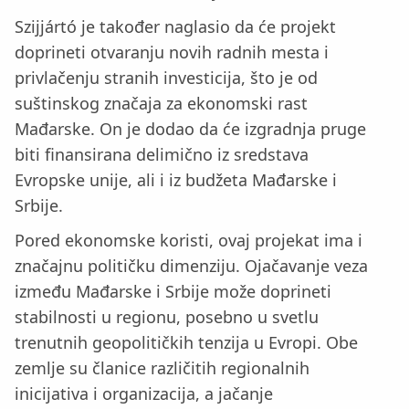
Szijjártó je također naglasio da će projekt
doprineti otvaranju novih radnih mesta i
privlačenju stranih investicija, što je od
suštinskog značaja za ekonomski rast
Mađarske. On je dodao da će izgradnja pruge
biti finansirana delimično iz sredstava
Evropske unije, ali i iz budžeta Mađarske i
Srbije.
Pored ekonomske koristi, ovaj projekat ima i
značajnu političku dimenziju. Ojačavanje veza
između Mađarske i Srbije može doprineti
stabilnosti u regionu, posebno u svetlu
trenutnih geopolitičkih tenzija u Evropi. Obe
zemlje su članice različitih regionalnih
inicijativa i organizacija, a jačanje