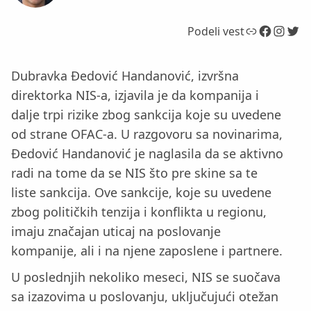
Link
Facebook
Instagram
Twitter
Podeli vest
Dubravka Đedović Handanović, izvršna
direktorka NIS-a, izjavila je da kompanija i
dalje trpi rizike zbog sankcija koje su uvedene
od strane OFAC-a. U razgovoru sa novinarima,
Đedović Handanović je naglasila da se aktivno
radi na tome da se NIS što pre skine sa te
liste sankcija. Ove sankcije, koje su uvedene
zbog političkih tenzija i konflikta u regionu,
imaju značajan uticaj na poslovanje
kompanije, ali i na njene zaposlene i partnere.
U poslednjih nekoliko meseci, NIS se suočava
sa izazovima u poslovanju, uključujući otežan