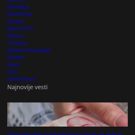
Ekologija
Ekonomija
Evropa
Izbori 2023
Kultura
Lifestyle
Nauka i tehnologija
Politika
Sport
Svet
Zanimljivosti
Najnovije vesti
Država deli skoro tri milijarde dinara: Evo ko sve može da