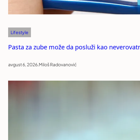
Lifestyle
Pasta za zube može da posluži kao neverovatn
avgust 6, 2026
.
Miloš Radovanović