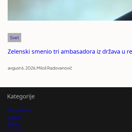
Svet
Zelenski smenio tri ambasadora iz država u r
avgust 6, 2026
.
Miloš Radovanović
Kategorije
Auto-Moto
Balkan
Biznis
Društvo