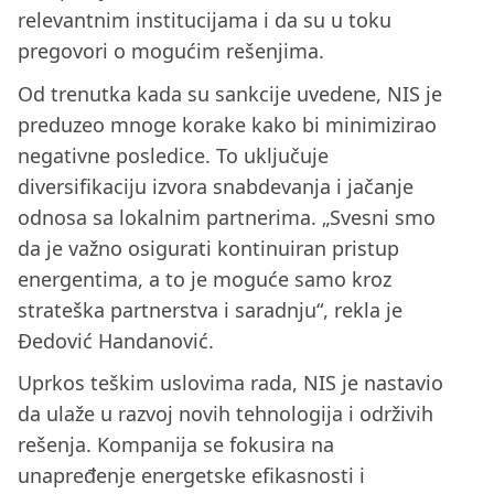
relevantnim institucijama i da su u toku
pregovori o mogućim rešenjima.
Od trenutka kada su sankcije uvedene, NIS je
preduzeo mnoge korake kako bi minimizirao
negativne posledice. To uključuje
diversifikaciju izvora snabdevanja i jačanje
odnosa sa lokalnim partnerima. „Svesni smo
da je važno osigurati kontinuiran pristup
energentima, a to je moguće samo kroz
strateška partnerstva i saradnju“, rekla je
Đedović Handanović.
Uprkos teškim uslovima rada, NIS je nastavio
da ulaže u razvoj novih tehnologija i održivih
rešenja. Kompanija se fokusira na
unapređenje energetske efikasnosti i