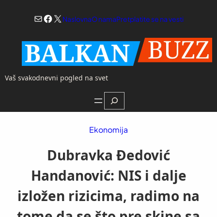
Skoči
Mail
Facebook
X
na
Naslovna
O nama
Pretplatite se na vesti
sadržaj
Vaš svakodnevni pogled na svet
Search
Ekonomija
Dubravka Đedović
Handanović: NIS i dalje
izložen rizicima, radimo na
tome da se što pre skine sa