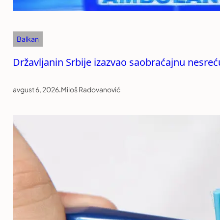
Balkan
Državljanin Srbije izazvao saobraćajnu nesreću
avgust 6, 2026
.
Miloš Radovanović