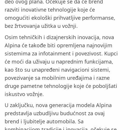
deo ovog plana. Očekuje se da će brend
razviti inovativne tehnologije koje će
omogućiti ekološki prihvatljive performanse,
bez žrtvovanja užitka u vožnji.
Osim tehničkih i dizajnerskih inovacija, nova
Alpina će takođe biti opremljena najnovijim
sistemima za infotainment i povezivost. Kupci
će moći da uživaju u naprednim funkcijama,
kao što su unapređeni navigacioni sistemi,
povezivanje sa mobilnim uređajima i razne
druge pametne tehnologije koje će poboljšati
iskustvo vožnje.
U zaključku, nova generacija modela Alpina
predstavlja uzbudljivu budućnost za ovaj
brend i ljubitelje automobila. Sa
kombinacijom tradicije i inovacija, očekuje se