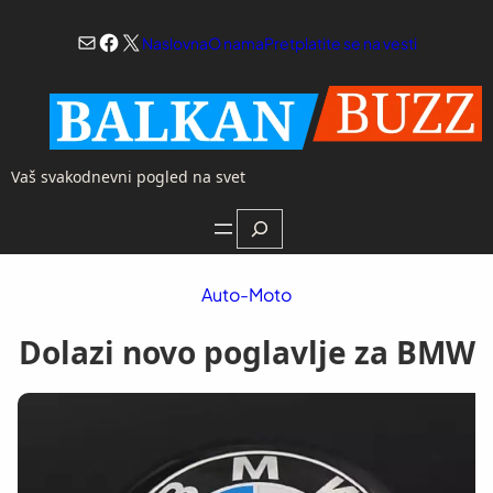
Skoči
Mail
Facebook
X
na
Naslovna
O nama
Pretplatite se na vesti
sadržaj
Vaš svakodnevni pogled na svet
Search
Auto-Moto
Dolazi novo poglavlje za BMW