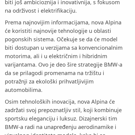
biti još ambicioznija i inovativnija, s fokusom
na održivost i elektrifikaciju.
Prema najnovijim informacijama, nova Alpina
će koristiti najnovije tehnologije u oblasti
pogonskih sistema. Očekuje se da će model
biti dostupan u verzijama sa konvencionalnim
motorima, ali i u električnim i hibridnim
varijantama. Ovo je deo šire strategije BMW-a
da se prilagodi promenama na tržištu i
potražnji za ekološki prihvatljivijim
automobilima.
Osim tehnoloških inovacija, nova Alpina će
zadržati svoj prepoznatljiv stil, koji kombinuje
sportsku eleganciju i luksuz. Dizajnerski tim
BMW-a radi na unapređenju aerodinamike i