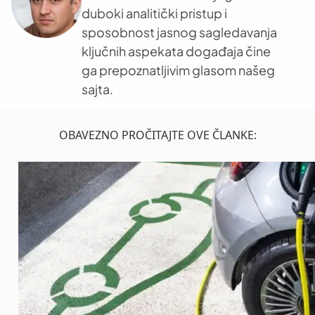
duboki analitički pristup i
sposobnost jasnog sagledavanja
ključnih aspekata događaja čine
ga prepoznatljivim glasom našeg
sajta.
OBAVEZNO PROČITAJTE OVE ČLANKE: