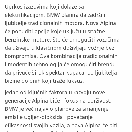
Uprkos izazovima koji dolaze sa
elektrifikacijom, BMW planira da zadrži i
ljubitelje tradicionalnih motora. Nova Alpina
će ponuditi opcije koje uključuju snažne
benzinske motore, što će omogućiti vozačima
da uživaju u klasičnom doživljaju vožnje bez
kompromisa. Ova kombinacija tradicionalnih
i modernih tehnologija će omogućiti brendu
da privuče širok spektar kupaca, od ljubitelja
brzine do onih koji traže luksuz.
Jedan od ključnih faktora u razvoju nove
generacije Alpina biće i fokus na održivost.
BMW je već najavio planove za smanjenje
emisije ugljen-dioksida i povećanje
efikasnosti svojih vozila, a nova Alpina će biti