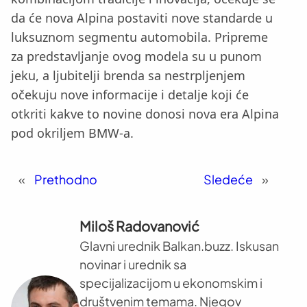
da će nova Alpina postaviti nove standarde u
luksuznom segmentu automobila. Pripreme
za predstavljanje ovog modela su u punom
jeku, a ljubitelji brenda sa nestrpljenjem
očekuju nove informacije i detalje koji će
otkriti kakve to novine donosi nova era Alpina
pod okriljem BMW-a.
«
Prethodno
Sledeće
»
Miloš Radovanović
Glavni urednik Balkan.buzz. Iskusan
novinar i urednik sa
specijalizacijom u ekonomskim i
društvenim temama. Njegov