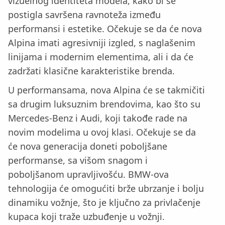
vizuelnog identiteta modela, kako bi se
postigla savršena ravnoteža između
performansi i estetike. Očekuje se da će nova
Alpina imati agresivniji izgled, s naglašenim
linijama i modernim elementima, ali i da će
zadržati klasične karakteristike brenda.
U performansama, nova Alpina će se takmičiti
sa drugim luksuznim brendovima, kao što su
Mercedes-Benz i Audi, koji takođe rade na
novim modelima u ovoj klasi. Očekuje se da
će nova generacija doneti poboljšane
performanse, sa višom snagom i
poboljšanom upravljivošću. BMW-ova
tehnologija će omogućiti brže ubrzanje i bolju
dinamiku vožnje, što je ključno za privlačenje
kupaca koji traže uzbuđenje u vožnji.