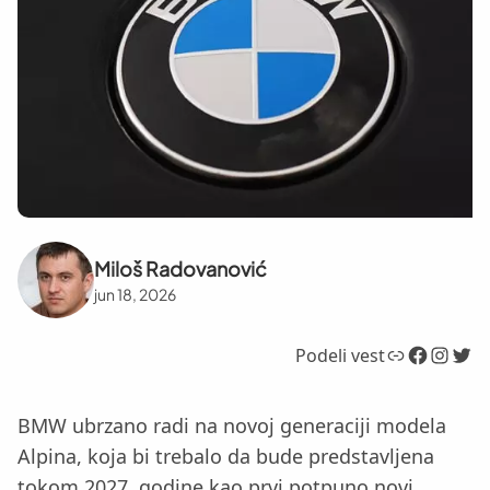
Miloš Radovanović
jun 18, 2026
Link
Facebook
Instagram
Twitter
Podeli vest
BMW ubrzano radi na novoj generaciji modela
Alpina, koja bi trebalo da bude predstavljena
tokom 2027. godine kao prvi potpuno novi