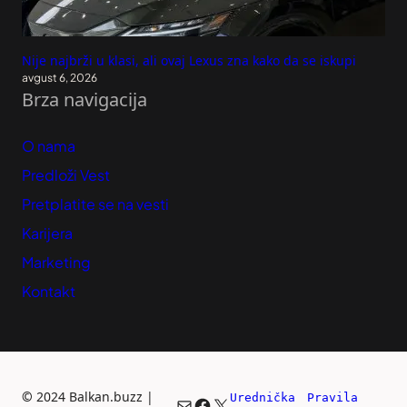
Nije najbrži u klasi, ali ovaj Lexus zna kako da se iskupi
avgust 6, 2026
Brza navigacija
O nama
Predloži Vest
Pretplatite se na vesti
Karijera
Marketing
Kontakt
©
2024 Balkan.buzz |
Urednička 
Pravila 
Mail
Facebook
X