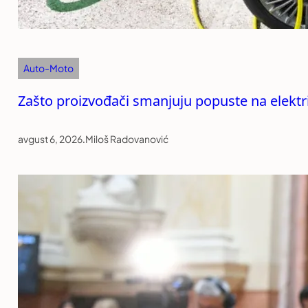
Auto-Moto
Zašto proizvođači smanjuju popuste na elekt
avgust 6, 2026
.
Miloš Radovanović