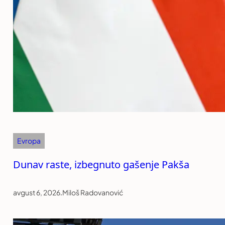
Evropa
Dunav raste, izbegnuto gašenje Pakša
avgust 6, 2026
.
Miloš Radovanović