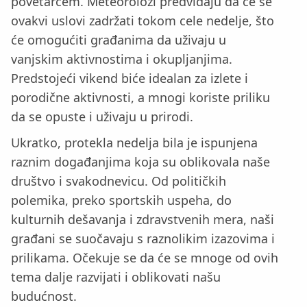
povetarcem. Meteorolozi predviđaju da će se
ovakvi uslovi zadržati tokom cele nedelje, što
će omogućiti građanima da uživaju u
vanjskim aktivnostima i okupljanjima.
Predstojeći vikend biće idealan za izlete i
porodične aktivnosti, a mnogi koriste priliku
da se opuste i uživaju u prirodi.
Ukratko, protekla nedelja bila je ispunjena
raznim događanjima koja su oblikovala naše
društvo i svakodnevicu. Od političkih
polemika, preko sportskih uspeha, do
kulturnih dešavanja i zdravstvenih mera, naši
građani se suočavaju s raznolikim izazovima i
prilikama. Očekuje se da će se mnoge od ovih
tema dalje razvijati i oblikovati našu
budućnost.