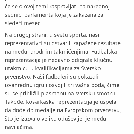
će se o ovoj temi raspravljati na narednoj
sednici parlamenta koja je zakazana za
sledeći mesec.
Na drugoj strani, u svetu sporta, naši
reprezentativci su ostvarili zapažene rezultate
na međunarodnim takmičenjima. Fudbalska
reprezentacija je nedavno odigrala ključnu
utakmicu u kvalifikacijama za Svetsko
prvenstvo. Naši fudbaleri su pokazali
izvanrednu igru i osvojili tri važna boda, čime
su se približili plasmanu na svetsku smotru.
Takođe, košarkaška reprezentacija je uspela
da dođe do medalje na Evropskom prvenstvu,
što je izazvalo veliko oduševljenje među
navijačima.