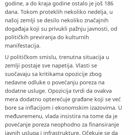
godine, a do kraja godine ostalo je još 186
dana. Tokom proteklih nekoliko nedelja, u
našoj zemlji se desilo nekoliko značajnih
događaja koji su privukli pažnju javnosti, od
političkih previranja do kulturnih
manifestacija.
U političkom smislu, trenutna situacija u
zemlji postaje sve napetija. Vlasti se
suočavaju sa kritikama opozicije zbog
nedavne odluke o povećanju poreza na
dodatne usluge. Opozicija tvrdi da ovakva
mera dodatno opterećuje građane koji se već
bore sa inflacijom i ekonomskim izazovima. U
međuvremenu, vlada insistira na tome da je
povećanje poreza neophodno za finansiranje
javnih usluga i infrastrukture. Očekuje se da