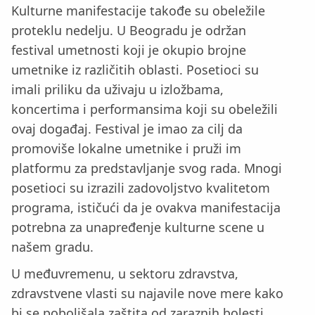
Kulturne manifestacije takođe su obeležile
proteklu nedelju. U Beogradu je održan
festival umetnosti koji je okupio brojne
umetnike iz različitih oblasti. Posetioci su
imali priliku da uživaju u izložbama,
koncertima i performansima koji su obeležili
ovaj događaj. Festival je imao za cilj da
promoviše lokalne umetnike i pruži im
platformu za predstavljanje svog rada. Mnogi
posetioci su izrazili zadovoljstvo kvalitetom
programa, ističući da je ovakva manifestacija
potrebna za unapređenje kulturne scene u
našem gradu.
U međuvremenu, u sektoru zdravstva,
zdravstvene vlasti su najavile nove mere kako
bi se poboljšala zaštita od zaraznih bolesti,