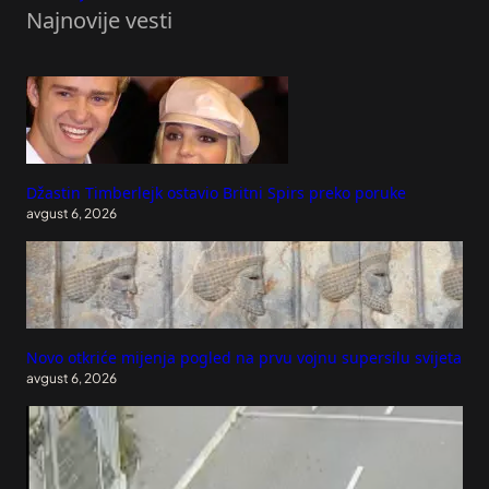
Najnovije vesti
Džastin Timberlejk ostavio Britni Spirs preko poruke
avgust 6, 2026
Novo otkriće mijenja pogled na prvu vojnu supersilu svijeta
avgust 6, 2026