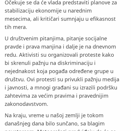
Očekuje se da će vlada predstaviti planove za
stabilizaciju ekonomije u narednim
mesecima, ali kritičari sumnjaju u efikasnost
tih mera.
U društvenim pitanjima, pitanje socijalne
pravde i prava manjina i dalje je na dnevnom
redu. Aktivisti su organizovali proteste kako
bi skrenuli pažnju na diskriminaciju i
nejednakost koja pogađa određene grupe u
društvu. Ovi protesti su privukli pažnju medija
i javnosti, a mnogi građani su izrazili podršku
zahtevima za većim pravima i pravednijim
zakonodavstvom.
Na kraju, vreme u našoj zemlji je tokom
današnjeg dana bilo sunčano, sa blagim