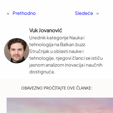
«
Prethodno
Sledeće
»
Vuk Jovanović
Urednik kategorije Nauka i
tehnologija na Balkan.buzz.
Stručnjak u oblasti nauke i
tehnologije, njegovi članci se ističu
jasnom analizom inovacija i naučnih
dostignuća.
OBAVEZNO PROČITAJTE OVE ČLANKE: