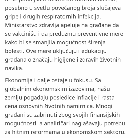
posebno u svetlu povećanog broja slučajeva
gripe i drugih respiratornih infekcija.
Ministarstvo zdravlja apeluje na građane da
se vakcinišu i da preduzmu preventivne mere
kako bi se smanjila mogućnost širenja
bolesti. Ove mere uključuju i edukaciju
građana o značaju higijene i zdravih životnih
navika.
Ekonomija i dalje ostaje u fokusu. Sa
globalnim ekonomskim izazovima, našu
zemlju pogađaju posledice inflacije i rasta
cena osnovnih životnih namirnica. Mnogi
građani su zabrinuti zbog svojih finansijskih
mogućnosti, a analitičari naglašavaju potrebu
za hitnim reformama u ekonomskom sektoru.