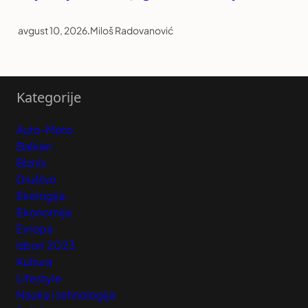
avgust 10, 2026
.
Miloš Radovanović
Kategorije
Auto-Moto
Balkan
Biznis
Društvo
Ekologija
Ekonomija
Evropa
Izbori 2023
Kultura
Lifestyle
Nauka i tehnologija