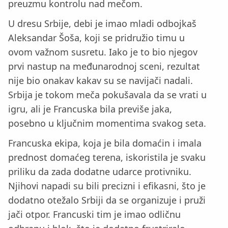
preuzmu kontrolu nad mečom.
U dresu Srbije, debi je imao mladi odbojkaš
Aleksandar Šoša, koji se pridružio timu u
ovom važnom susretu. Iako je to bio njegov
prvi nastup na međunarodnoj sceni, rezultat
nije bio onakav kakav su se navijači nadali.
Srbija je tokom meča pokušavala da se vrati u
igru, ali je Francuska bila previše jaka,
posebno u ključnim momentima svakog seta.
Francuska ekipa, koja je bila domaćin i imala
prednost domaćeg terena, iskoristila je svaku
priliku da zada dodatne udarce protivniku.
Njihovi napadi su bili precizni i efikasni, što je
dodatno otežalo Srbiji da se organizuje i pruži
jači otpor. Francuski tim je imao odličnu