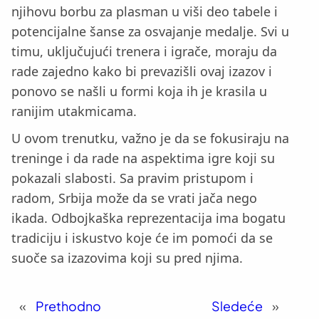
njihovu borbu za plasman u viši deo tabele i
potencijalne šanse za osvajanje medalje. Svi u
timu, uključujući trenera i igrače, moraju da
rade zajedno kako bi prevazišli ovaj izazov i
ponovo se našli u formi koja ih je krasila u
ranijim utakmicama.
U ovom trenutku, važno je da se fokusiraju na
treninge i da rade na aspektima igre koji su
pokazali slabosti. Sa pravim pristupom i
radom, Srbija može da se vrati jača nego
ikada. Odbojkaška reprezentacija ima bogatu
tradiciju i iskustvo koje će im pomoći da se
suoče sa izazovima koji su pred njima.
«
Prethodno
Sledeće
»