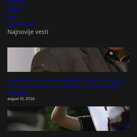
Politika
Sport
Svet
Zanimljivosti
Najnovije vesti
Boban Marković dobio od Mađarske 715.000 evra: Da li je
ovo razlog zašto je Orban pio rakiju u Guči sa poznatim
trubačem?
avgust 10, 2026