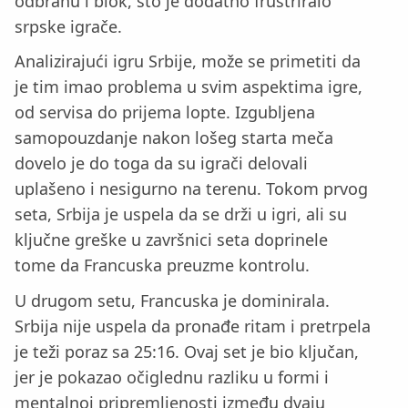
odbranu i blok, što je dodatno frustriralo
srpske igrače.
Analizirajući igru Srbije, može se primetiti da
je tim imao problema u svim aspektima igre,
od servisa do prijema lopte. Izgubljena
samopouzdanje nakon lošeg starta meča
dovelo je do toga da su igrači delovali
uplašeno i nesigurno na terenu. Tokom prvog
seta, Srbija je uspela da se drži u igri, ali su
ključne greške u završnici seta doprinele
tome da Francuska preuzme kontrolu.
U drugom setu, Francuska je dominirala.
Srbija nije uspela da pronađe ritam i pretrpela
je teži poraz sa 25:16. Ovaj set je bio ključan,
jer je pokazao očiglednu razliku u formi i
mentalnoj pripremljenosti između dvaju