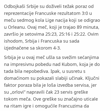
Odbojkaši Srbije su doživeli težak poraz od
reprezentacije Francuske rezultatom 3:0 u
meču sedmog kola Lige nacija koji se odigrao
u Orleanu. Ovaj meč, koji je trajao 89 minuta,
završio je setovima 25:23, 25:16 i 25:22. Ovim
ishodom, Srbija i Francuska su sada
izjednačene sa skorom 4-3.
Srbija je u ovaj meč ušla sa svežim sećanjima
na impresivnu pobedu nad Kubom, koja je do
tada bila nepobediva. Ipak, u susretu s
domaćinom su pokazali slabiji učinak. Ključni
faktor poraza bila je loša izvedba servisa, jer
su „orlovi“ napravili čak 23 servis greške
tokom meča. Ove greške su značajno uticale
na ritam igre i omogućile Francuzima da