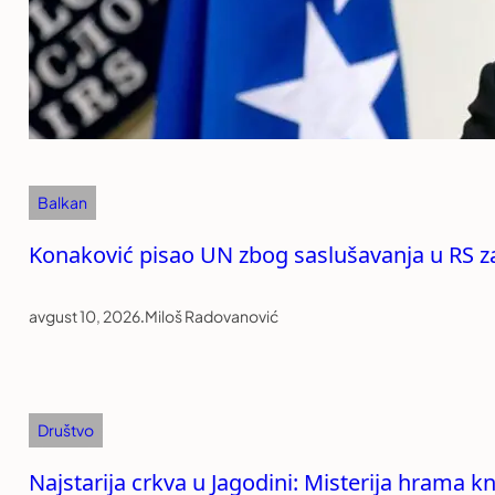
Balkan
Konaković pisao UN zbog saslušavanja u RS z
avgust 10, 2026
.
Miloš Radovanović
Društvo
Najstarija crkva u Jagodini: Misterija hrama k