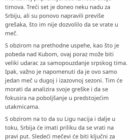
timova. Treći set je doneo neku nadu za
Srbiju, ali su ponovo napravili previše
grešaka, što im nije dozvolilo da se vrate u
meč.
S obzirom na prethodne uspehe, kao što je
pobeda nad Kubom, ovaj poraz može biti
veliki udarac za samopouzdanje srpskog tima.
Ipak, važno je napomenuti da je ovo samo
jedan meč u dugoj i izazovnoj sezoni. Tim će
morati da analizira svoje greške i da se
fokusira na poboljšanje u predstojećim
utakmicama.
S obzirom na to da su Ligu nacija i dalje u
toku, Srbija će imati priliku da se vrati na
pravi put. Sledeći mečevi će biti ključni za