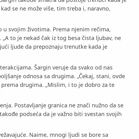
 kad se ne može više, tim treba i, naravno,
ano u svojim životima. Prema njenim rečima,
 „A to je nekad čak iz tog besa čista ljubav, ne
jući ljude da prepoznaju trenutke kada je
erakcijama. Šargin veruje da svako od nas
oboljšanje odnosa sa drugima. „Čekaj, stani, ovde
a prema drugima. „Mislim, i to je dobro za te
ženja. Postavljanje granica ne znači nužno da se
akođe podseća da je važno biti svestan svojih
svežavajuće. Naime, mnogi ljudi se bore sa