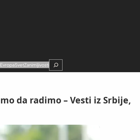
Search
e
Evropa
Svet
Zanimljivosti
o da radimo – Vesti iz Srbije,