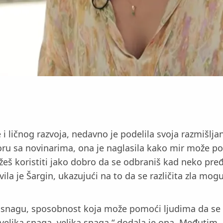
e i ličnog razvoja, nedavno je podelila svoja razmišlj
voru sa novinarima, ona je naglasila kako mir može po
žeš koristiti jako dobro da se odbraniš kad neko pre
javila je Šargin, ukazujući na to da se različita zla 
iku snagu, sposobnost koja može pomoći ljudima da s
u velika snaga, velika snaga,“ dodala je ona. Međutim