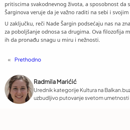
pritiscima svakodnevnog života, a sposobnost da s
Šarginova veruje da je važno raditi na sebi i svojim
U zaključku, reči Nade Šargin podsećaju nas na zn
za poboljšanje odnosa sa drugima. Ova filozofija m
ih da pronađu snagu u miru i nežnosti.
«
Prethodno
Radmila Marićić
Urednik kategorije Kultura na Balkan.buz
uzbudljivo putovanje svetom umetnosti i