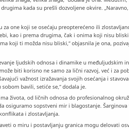
a drugima kada su prešli dozvoljene okvire. „Naravno,
ju za one koji se osećaju preopterećeno ili zlostavlj
ebi, kao i prema drugima, čak i onima koji nisu bliski.
 koji ti možda nisu bliski,“ objasnila je ona, poziva
vanje ljudskih odnosa i dinamike u međuljudskim int
može biti korisno ne samo za lični razvoj, već i za p
lašavajući važnost izražavanja svojih osećanja i stavov
 sobom bavili, setiće se,“ dodala je.
tima života, od ličnih odnosa do profesionalnog okru
a osiguramo sopstveni mir i blagostanje. Šarginova t
nflikata i zlostavljanja.
i saveti o miru i postavljanju granica mogu delovati o