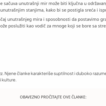
e sačuva unutrašnji mir može biti ključna u održava
 unutrašnjim stanjima, kako bi se postigla sreća i isp
ačaj unutrašnjeg mira i sposobnosti da postavimo gra
ože poslužiti kao vodič za mnoge koji se bore sa st
z. Njene članke karakteriše suptilnost i duboko razume
 kulture.
OBAVEZNO PROČITAJTE OVE ČLANKE: