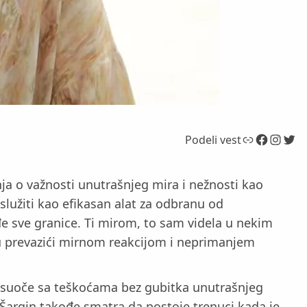
Link
Facebook
Instagram
Twitter
Podeli vest
anja o važnosti unutrašnjeg mira i nežnosti kao
služiti kao efikasan alat za odbranu od
đe sve granice. Ti mirom, to sam videla u nekim
mogu prevazići mirnom reakcijom i neprimanjem
e suoče sa teškoćama bez gubitka unutrašnjeg
, Šargin takođe smatra da postoje trenuci kada je