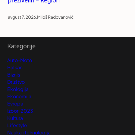
preživelih – Region
avgust 7, 2026
.
Miloš Radovanović
Kategorije
Auto-Moto
Balkan
Biznis
Društvo
Ekologija
Ekonomija
Evropa
Izbori 2023
Kultura
Lifestyle
Nauka i tehnologija