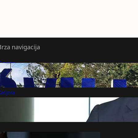
Brza navigacija
O nama
redloži Vest
retplatite se na vesti
arijera
Marketing
Kontakt