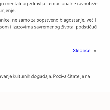
nju mentalnog zdravlja i emocionalne ravnoteže.
unjenje.
nice, ne samo za sopstveno blagostanje, već i
resom i izazovima savremenog života, podstičući
Sledeće
»
vanje kulturnih događaja. Poziva čitatelje na