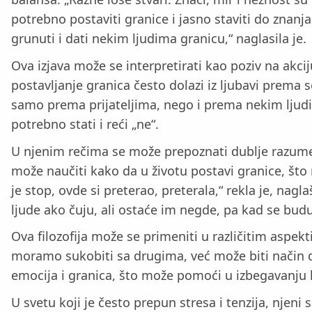
potrebno postaviti granice i jasno staviti do znanj
grunuti i dati nekim ljudima granicu,“ naglasila je.
Ova izjava može se interpretirati kao poziv na akci
postavljanje granica često dolazi iz ljubavi prema s
samo prema prijateljima, nego i prema nekim ljudima
potrebno stati i reći „ne“.
U njenim rečima se može prepoznati dublje razume
može naučiti kako da u životu postavi granice, što 
je stop, ovde si preterao, preterala,“ rekla je, nag
ljude ako čuju, ali ostaće im negde, pa kad se budu
Ova filozofija može se primeniti u različitim aspek
moramo sukobiti sa drugima, već može biti način d
emocija i granica, što može pomoći u izbegavanju ko
U svetu koji je često prepun stresa i tenzija, njen