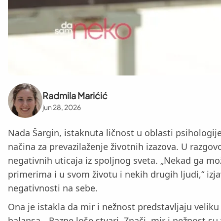
Radmila Marićić
jun 28, 2026
Nada Šargin, istaknuta ličnost u oblasti psihologij
načina za prevazilaženje životnih izazova. U razgo
negativnih uticaja iz spoljnog sveta. „Nekad ga mo
primerima i u svom životu i nekih drugih ljudi,“ iz
negativnosti na sebe.
Ona je istakla da mir i nežnost predstavljaju vel
balansa. „Razne loše stvari. Znači, mir i nežnost s