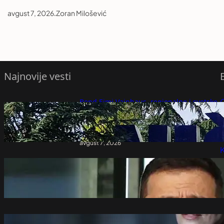
avgust 7, 2026
.
Zoran Milošević
Najnovije vesti
Bend Ejmi Vajnhaus, regionalne i svetske
zvezde, dan posvećen gradu: Počinje
P
Nišvil festival – Vesti iz Srbije, regiona i
sveta
P
avgust 7, 2026
K
Ukrajinski mediji o poseti Zelenskog
Beogradu: „Simbolično, Rusija je ipak
saveznik Srbije“ – Svet
avgust 7, 2026
Nije igrala na sigurno: Šarliz Teron