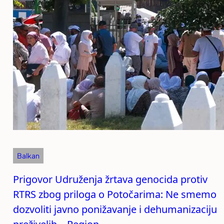
Balkan
Prigovor Udruženja žrtava genocida protiv
RTRS zbog priloga o Potočarima: Ne smemo
dozvoliti javno ponižavanje i dehumanizaciju