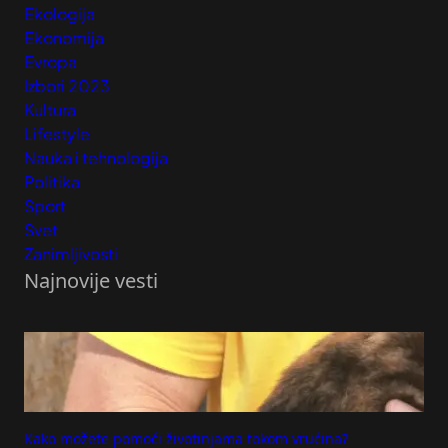
Ekologija
Ekonomija
Evropa
Izbori 2023
Kultura
Lifestyle
Nauka i tehnologija
Politika
Sport
Svet
Zanimljivosti
Najnovije vesti
Kako možete pomoći životinjama tokom vrućina?