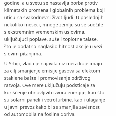
godine, a u svetu se nastavlja borba protiv
klimatskih promena i globalnih problema koji
utiču na svakodnevni život ljudi. U poslednjih
nekoliko meseci, mnoge zemlje su se suočile
s ekstremnim vremenskim uslovima,
uključujući poplave, suše i toplotne talase,
što je dodatno naglasilo hitnost akcije u vezi
s ovim pitanjima.
U Srbiji, vlada je najavila niz mera koje imaju
za cilj smanjenje emisije gasova sa efektom
staklene bašte i promovisanje održivog
razvoja. Ove mere uključuju podsticaje za
korišćenje obnovljivih izvora energije, kao što
su solarni paneli i vetroturbine, kao i ulaganje
u javni prevoz kako bi se smanjila zavisnost
od automobila na fosilna goriva.