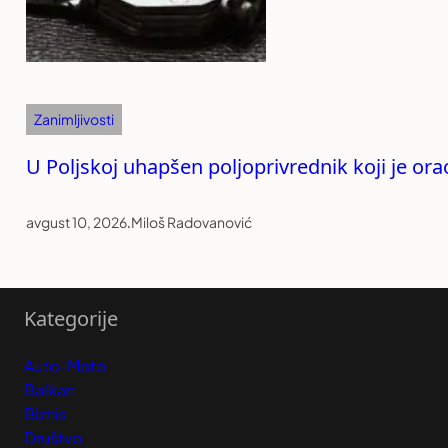
Zanimljivosti
U Poljskoj uhapšen poljoprivrednik koji je ora
avgust 10, 2026
.
Miloš Radovanović
Kategorije
Auto-Moto
Balkan
Biznis
Društvo