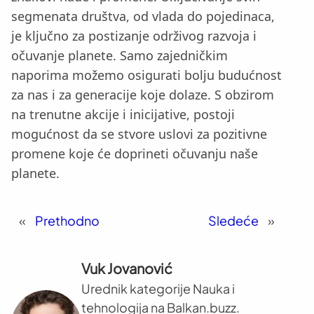
segmenata društva, od vlada do pojedinaca,
je ključno za postizanje održivog razvoja i
očuvanje planete. Samo zajedničkim
naporima možemo osigurati bolju budućnost
za nas i za generacije koje dolaze. S obzirom
na trenutne akcije i inicijative, postoji
mogućnost da se stvore uslovi za pozitivne
promene koje će doprineti očuvanju naše
planete.
«
Prethodno
Sledeće
»
Vuk Jovanović
Urednik kategorije Nauka i
tehnologija na Balkan.buzz.