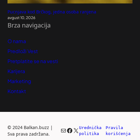
Pucnjava kod Brčkog, jedna osoba ranjena
avgust 10, 2026
Brza navigacija
O nama
Predloži Vest
Pretplatite se na vesti
Karijera
Marketing
Kontakt
©
2024 Balkan.buzz |
Urednička 
Pravila 
Mail
Facebook
X
Sva prava zadržana.
politika
korišćenja