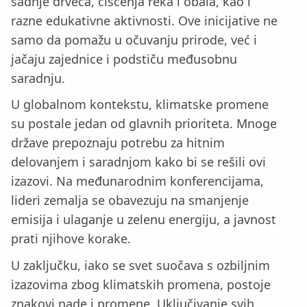
sadnje drveća, čišćenja reka i obala, kao i
razne edukativne aktivnosti. Ove inicijative ne
samo da pomažu u očuvanju prirode, već i
jačaju zajednice i podstiču međusobnu
saradnju.
U globalnom kontekstu, klimatske promene
su postale jedan od glavnih prioriteta. Mnoge
države prepoznaju potrebu za hitnim
delovanjem i saradnjom kako bi se rešili ovi
izazovi. Na međunarodnim konferencijama,
lideri zemalja se obavezuju na smanjenje
emisija i ulaganje u zelenu energiju, a javnost
prati njihove korake.
U zaključku, iako se svet suočava s ozbiljnim
izazovima zbog klimatskih promena, postoje
znakovi nade i promene. Uključivanje svih