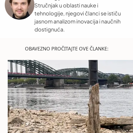
Stručnjak u oblasti nauke i
tehnologije, njegovi članci se ističu
jasnom analizom inovacija i naučnih
dostignuća.
OBAVEZNO PROČITAJTE OVE ČLANKE: