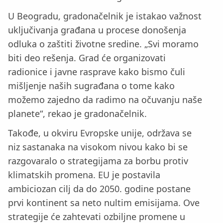
U Beogradu, gradonačelnik je istakao važnost
uključivanja građana u procese donošenja
odluka o zaštiti životne sredine. „Svi moramo
biti deo rešenja. Grad će organizovati
radionice i javne rasprave kako bismo čuli
mišljenje naših sugrađana o tome kako
možemo zajedno da radimo na očuvanju naše
planete“, rekao je gradonačelnik.
Takođe, u okviru Evropske unije, održava se
niz sastanaka na visokom nivou kako bi se
razgovaralo o strategijama za borbu protiv
klimatskih promena. EU je postavila
ambiciozan cilj da do 2050. godine postane
prvi kontinent sa neto nultim emisijama. Ove
strategije će zahtevati ozbiljne promene u