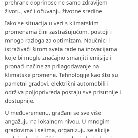
prehrane doprinose ne samo zdravijem
životu, već i očuvanju životne sredine.
Iako se situacija u vezi s klimatskim
promenama čini zastrašujućom, postoji i
mnogo razloga za optimizam. Naučnici i
istraživači širom sveta rade na inovacijama
koje bi mogle značajno smanjiti emisije i
pronaći načine za prilagođavanje na
klimatske promene. Tehnologije kao što su
pametni gradovi, električni automobili i
održiva poljoprivreda postaju sve prisutnije i
dostupnije.
U međuvremenu, građani se sve više
angažuju na lokalnom nivou. U mnogim
gradovima i selima, organizuju se akcije