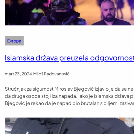
Evropa
Islamska država preuzela odgovornost,
mart 23, 2024
.
Miloš Radovanović
Stručnjak za sigurnost Miroslav Bjegović izjavio je da se 
da druga osoba stoji iza napada. Iako je Islamska država 
Bjegović je rekao da je napad bio brutalan s ciljem izazivan