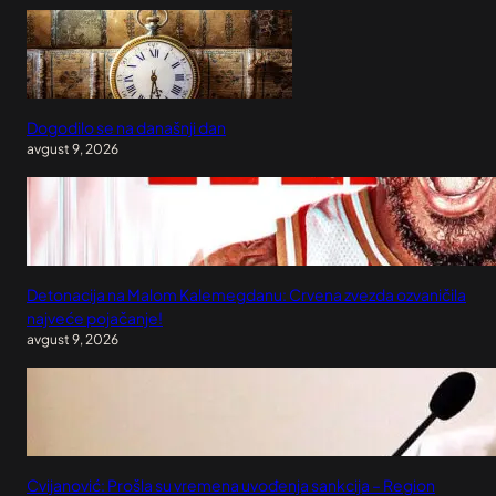
Dogodilo se na današnji dan
avgust 9, 2026
Detonacija na Malom Kalemegdanu: Crvena zvezda ozvaničila
najveće pojačanje!
avgust 9, 2026
Cvijanović: Prošla su vremena uvođenja sankcija – Region