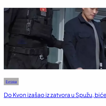
Evropa
Do Kvon izašao iz zatvora u Spužu, bić