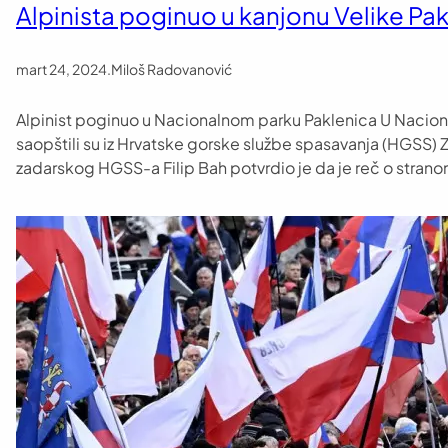
Alpinista poginuo u kanjonu Velike Pak
mart 24, 2024
.
Miloš Radovanović
Alpinist poginuo u Nacionalnom parku Paklenica U Naciona
saopštili su iz Hrvatske gorske službe spasavanja (HGSS) 
zadarskog HGSS-a Filip Bah potvrdio je da je reč o strano