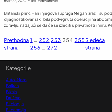
mart 22, 2024
.
Miloš Radovanović
Britanski princ Hari i njegova supruga Megan izrazili su pod
dijagnostikovan rak i bila podvrgnuta operaciji na abdom
zdravlju, nadajući se da će se izlečiti u privatnosti i miru. 
Prethodna
1
…
252
253
254
255
Sledeća
strana
256
…
272
strana
Kategorije
Auto-Moto
Balkan
Biznis
Društvo
Ekologija
Ekonomija