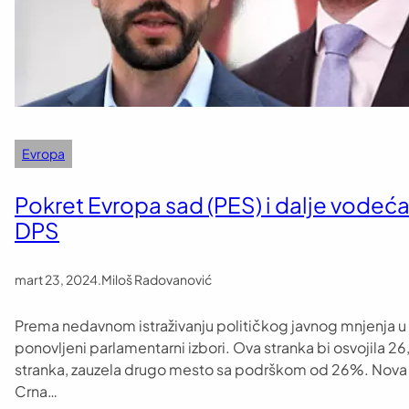
Evropa
Pokret Evropa sad (PES) i dalje vodeć
DPS
mart 23, 2024
.
Miloš Radovanović
Prema nedavnom istraživanju političkog javnog mnjenja u C
ponovljeni parlamentarni izbori. Ova stranka bi osvojila 26
stranka, zauzela drugo mesto sa podrškom od 26%. Nova 
Crna…