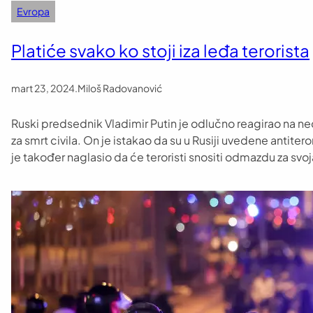
Evropa
Platiće svako ko stoji iza leđa terorista
mart 23, 2024
.
Miloš Radovanović
Ruski predsednik Vladimir Putin je odlučno reagirao na ne
za smrt civila. On je istakao da su u Rusiji uvedene antiter
je također naglasio da će teroristi snositi odmazdu za svo