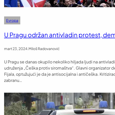
Evropa
U Pragu održan antivladin protest, dem
mart 23, 2024
.
Miloš Radovanović
U Pragu se danas okupilo nekoliko hiljada ljudi na antivl
udruženja „Češka protiv siromaštva“. Glavni organizator de
Fijala, optužujući je da je antisocijalna i antičeška. Kritiz
zabranu…