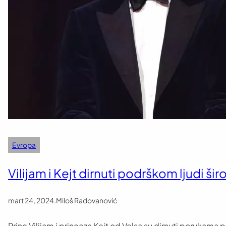
Evropa
Vilijam i Kejt dirnuti podrškom ljudi ši
mart 24, 2024
.
Miloš Radovanović
Princ Vilijam i princeza Kejt od Velsa su dirnuti porukama p