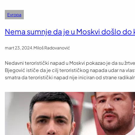
Evropa
Nema sumnje da je u Moskvi došlo do 
mart 23, 2024
.
Miloš Radovanović
Nedavni teroristički napad u Moskvi pokazao je da su žrtve b
Bjegović ističe da je cilj terorističkog napada udar na vla
smatra da teroristički napad nije iniciran od strane radik