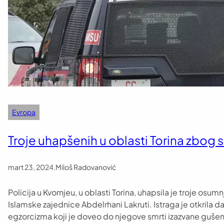
Evropa
Troje uhapšenih u oblasti Torina zbo
mart 23, 2024
.
Miloš Radovanović
Policija u Kvornjeu, u oblasti Torina, uhapsila je troje os
Islamske zajednice Abdelrhani Lakruti. Istraga je otkrila d
egzorcizma koji je doveo do njegove smrti izazvane guše