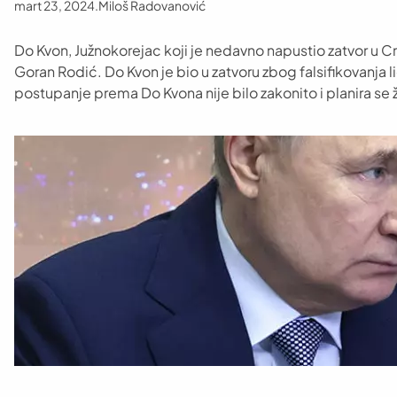
mart 23, 2024
.
Miloš Radovanović
Do Kvon, Južnokorejac koji je nedavno napustio zatvor u Cr
Goran Rodić. Do Kvon je bio u zatvoru zbog falsifikovanja l
postupanje prema Do Kvona nije bilo zakonito i planira s