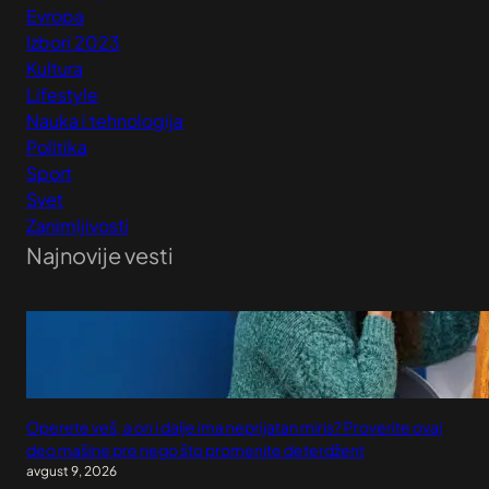
Evropa
Izbori 2023
Kultura
Lifestyle
Nauka i tehnologija
Politika
Sport
Svet
Zanimljivosti
Najnovije vesti
Operete veš, a on i dalje ima neprijatan miris? Proverite ovaj
deo mašine pre nego što promenite deterdžent
avgust 9, 2026