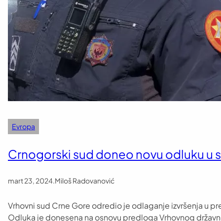
Evropa
Crnogorski sud doneo novu odluku u 
mart 23, 2024
.
Miloš Radovanović
Vrhovni sud Crne Gore odredio je odlaganje izvršenja u pre
Odluka je donesena na osnovu predloga Vrhovnog državnog