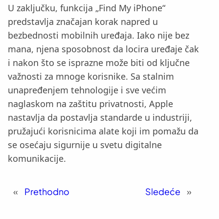
U zaključku, funkcija „Find My iPhone“
predstavlja značajan korak napred u
bezbednosti mobilnih uređaja. Iako nije bez
mana, njena sposobnost da locira uređaje čak
i nakon što se isprazne može biti od ključne
važnosti za mnoge korisnike. Sa stalnim
unapređenjem tehnologije i sve većim
naglaskom na zaštitu privatnosti, Apple
nastavlja da postavlja standarde u industriji,
pružajući korisnicima alate koji im pomažu da
se osećaju sigurnije u svetu digitalne
komunikacije.
«
Prethodno
Sledeće
»