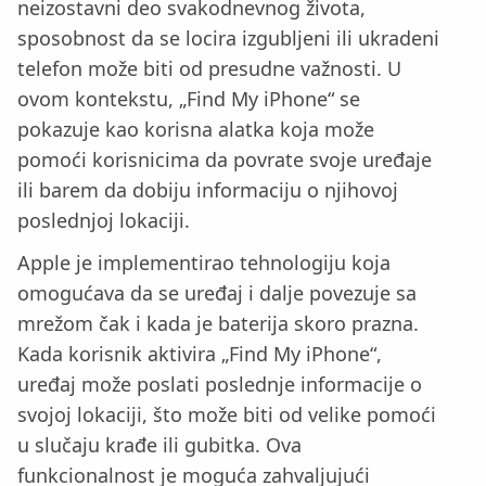
neizostavni deo svakodnevnog života,
sposobnost da se locira izgubljeni ili ukradeni
telefon može biti od presudne važnosti. U
ovom kontekstu, „Find My iPhone“ se
pokazuje kao korisna alatka koja može
pomoći korisnicima da povrate svoje uređaje
ili barem da dobiju informaciju o njihovoj
poslednjoj lokaciji.
Apple je implementirao tehnologiju koja
omogućava da se uređaj i dalje povezuje sa
mrežom čak i kada je baterija skoro prazna.
Kada korisnik aktivira „Find My iPhone“,
uređaj može poslati poslednje informacije o
svojoj lokaciji, što može biti od velike pomoći
u slučaju krađe ili gubitka. Ova
funkcionalnost je moguća zahvaljujući