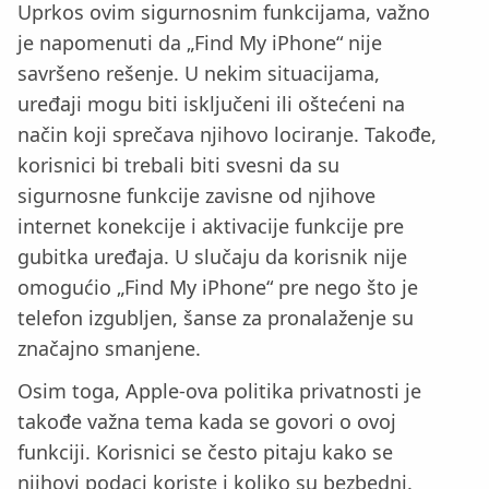
Uprkos ovim sigurnosnim funkcijama, važno
je napomenuti da „Find My iPhone“ nije
savršeno rešenje. U nekim situacijama,
uređaji mogu biti isključeni ili oštećeni na
način koji sprečava njihovo lociranje. Takođe,
korisnici bi trebali biti svesni da su
sigurnosne funkcije zavisne od njihove
internet konekcije i aktivacije funkcije pre
gubitka uređaja. U slučaju da korisnik nije
omogućio „Find My iPhone“ pre nego što je
telefon izgubljen, šanse za pronalaženje su
značajno smanjene.
Osim toga, Apple-ova politika privatnosti je
takođe važna tema kada se govori o ovoj
funkciji. Korisnici se često pitaju kako se
njihovi podaci koriste i koliko su bezbedni.