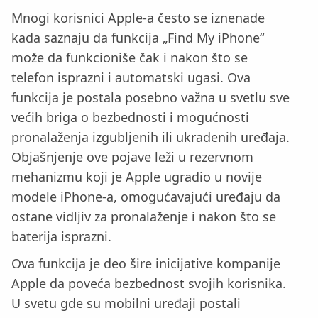
Mnogi korisnici Apple-a često se iznenade
kada saznaju da funkcija „Find My iPhone“
može da funkcioniše čak i nakon što se
telefon isprazni i automatski ugasi. Ova
funkcija je postala posebno važna u svetlu sve
većih briga o bezbednosti i mogućnosti
pronalaženja izgubljenih ili ukradenih uređaja.
Objašnjenje ove pojave leži u rezervnom
mehanizmu koji je Apple ugradio u novije
modele iPhone-a, omogućavajući uređaju da
ostane vidljiv za pronalaženje i nakon što se
baterija isprazni.
Ova funkcija je deo šire inicijative kompanije
Apple da poveća bezbednost svojih korisnika.
U svetu gde su mobilni uređaji postali