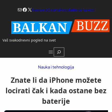
Skoči
Mail
Facebook
X
na
Naslovna
O nama
Pretplatite se na vesti
sadržaj
Vaš svakodnevni pogled na svet
Search
Nauka i tehnologija
Znate li da iPhone možete
locirati čak i kada ostane bez
baterije