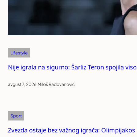
Lifestyle
Nije igrala na sigurno: Šarliz Teron spojila v
avgust 7, 2026
.
Miloš Radovanović
Sport
Zvezda ostaje bez važnog igrača: Olimpijako