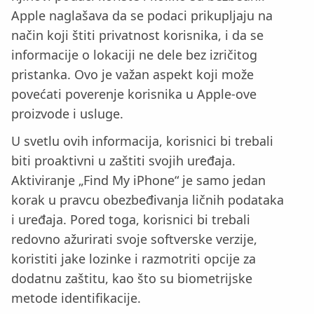
Apple naglašava da se podaci prikupljaju na
način koji štiti privatnost korisnika, i da se
informacije o lokaciji ne dele bez izričitog
pristanka. Ovo je važan aspekt koji može
povećati poverenje korisnika u Apple-ove
proizvode i usluge.
U svetlu ovih informacija, korisnici bi trebali
biti proaktivni u zaštiti svojih uređaja.
Aktiviranje „Find My iPhone“ je samo jedan
korak u pravcu obezbeđivanja ličnih podataka
i uređaja. Pored toga, korisnici bi trebali
redovno ažurirati svoje softverske verzije,
koristiti jake lozinke i razmotriti opcije za
dodatnu zaštitu, kao što su biometrijske
metode identifikacije.