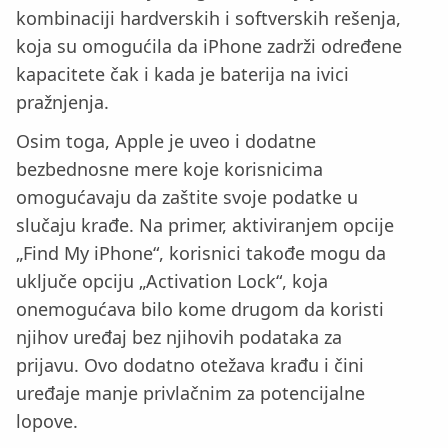
kombinaciji hardverskih i softverskih rešenja,
koja su omogućila da iPhone zadrži određene
kapacitete čak i kada je baterija na ivici
pražnjenja.
Osim toga, Apple je uveo i dodatne
bezbednosne mere koje korisnicima
omogućavaju da zaštite svoje podatke u
slučaju krađe. Na primer, aktiviranjem opcije
„Find My iPhone“, korisnici takođe mogu da
uključe opciju „Activation Lock“, koja
onemogućava bilo kome drugom da koristi
njihov uređaj bez njihovih podataka za
prijavu. Ovo dodatno otežava krađu i čini
uređaje manje privlačnim za potencijalne
lopove.