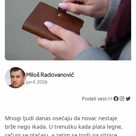
Miloš Radovanović
jun 4, 2026
Link
Facebook
Instagram
Twitter
Podeli vest
Mnogi ljudi danas osećaju da novac nestaje
brže nego ikada. U trenutku kada plata legne,
računi se plaćaju, a zatim se troši na sitnice