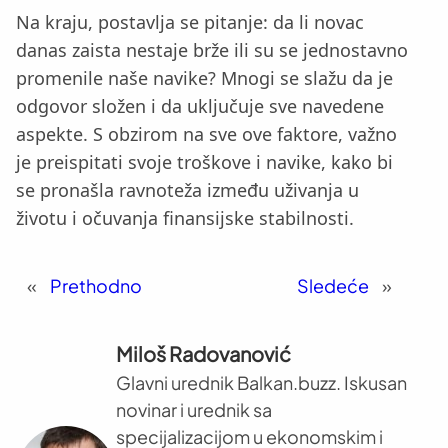
Na kraju, postavlja se pitanje: da li novac
danas zaista nestaje brže ili su se jednostavno
promenile naše navike? Mnogi se slažu da je
odgovor složen i da uključuje sve navedene
aspekte. S obzirom na sve ove faktore, važno
je preispitati svoje troškove i navike, kako bi
se pronašla ravnoteža između uživanja u
životu i očuvanja finansijske stabilnosti.
«
Prethodno
Sledeće
»
Miloš Radovanović
Glavni urednik Balkan.buzz. Iskusan
novinar i urednik sa
specijalizacijom u ekonomskim i