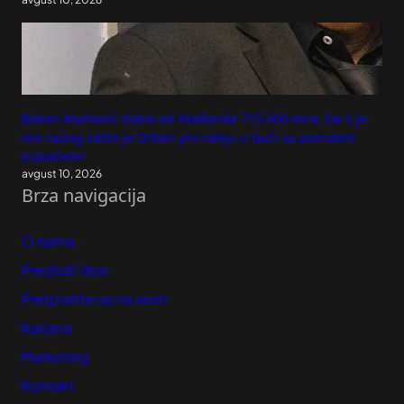
Boban Marković dobio od Mađarske 715.000 evra: Da li je
ovo razlog zašto je Orban pio rakiju u Guči sa poznatim
trubačem?
avgust 10, 2026
Brza navigacija
O nama
Predloži Vest
Pretplatite se na vesti
Karijera
Marketing
Kontakt