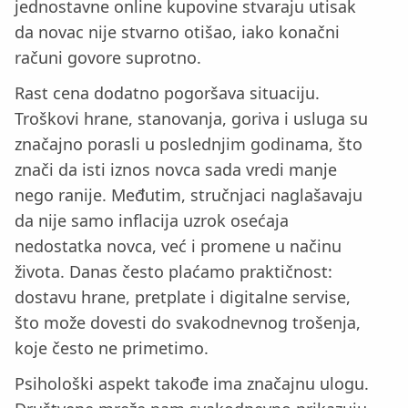
jednostavne online kupovine stvaraju utisak
da novac nije stvarno otišao, iako konačni
računi govore suprotno.
Rast cena dodatno pogoršava situaciju.
Troškovi hrane, stanovanja, goriva i usluga su
značajno porasli u poslednjim godinama, što
znači da isti iznos novca sada vredi manje
nego ranije. Međutim, stručnjaci naglašavaju
da nije samo inflacija uzrok osećaja
nedostatka novca, već i promene u načinu
života. Danas često plaćamo praktičnost:
dostavu hrane, pretplate i digitalne servise,
što može dovesti do svakodnevnog trošenja,
koje često ne primetimo.
Psihološki aspekt takođe ima značajnu ulogu.