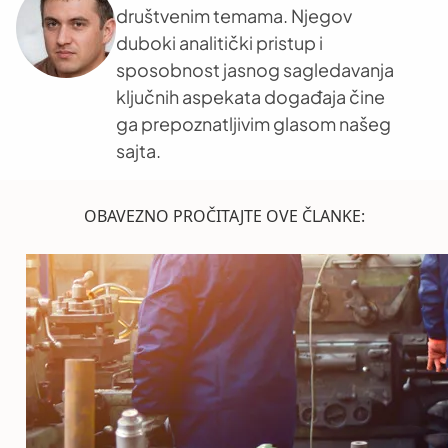
društvenim temama. Njegov
duboki analitički pristup i
sposobnost jasnog sagledavanja
ključnih aspekata događaja čine
ga prepoznatljivim glasom našeg
sajta.
OBAVEZNO PROČITAJTE OVE ČLANKE: