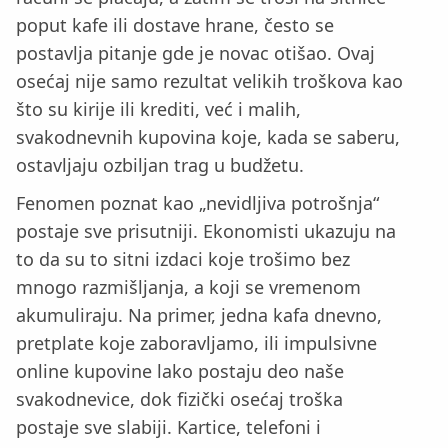
poput kafe ili dostave hrane, često se
postavlja pitanje gde je novac otišao. Ovaj
osećaj nije samo rezultat velikih troškova kao
što su kirije ili krediti, već i malih,
svakodnevnih kupovina koje, kada se saberu,
ostavljaju ozbiljan trag u budžetu.
Fenomen poznat kao „nevidljiva potrošnja“
postaje sve prisutniji. Ekonomisti ukazuju na
to da su to sitni izdaci koje trošimo bez
mnogo razmišljanja, a koji se vremenom
akumuliraju. Na primer, jedna kafa dnevno,
pretplate koje zaboravljamo, ili impulsivne
online kupovine lako postaju deo naše
svakodnevice, dok fizički osećaj troška
postaje sve slabiji. Kartice, telefoni i