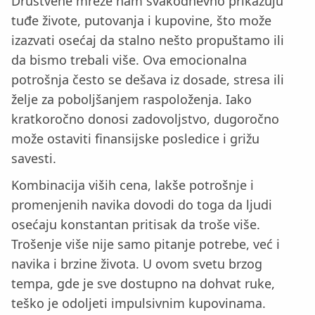
Društvene mreže nam svakodnevno prikazuju
tuđe živote, putovanja i kupovine, što može
izazvati osećaj da stalno nešto propuštamo ili
da bismo trebali više. Ova emocionalna
potrošnja često se dešava iz dosade, stresa ili
želje za poboljšanjem raspoloženja. Iako
kratkoročno donosi zadovoljstvo, dugoročno
može ostaviti finansijske posledice i grižu
savesti.
Kombinacija viših cena, lakše potrošnje i
promenjenih navika dovodi do toga da ljudi
osećaju konstantan pritisak da troše više.
Trošenje više nije samo pitanje potrebe, već i
navika i brzine života. U ovom svetu brzog
tempa, gde je sve dostupno na dohvat ruke,
teško je odoljeti impulsivnim kupovinama.