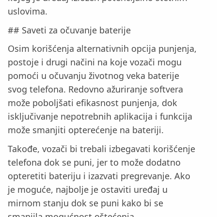
uslovima.
## Saveti za očuvanje baterije
Osim korišćenja alternativnih opcija punjenja,
postoje i drugi načini na koje vozači mogu
pomoći u očuvanju životnog veka baterije
svog telefona. Redovno ažuriranje softvera
može poboljšati efikasnost punjenja, dok
isključivanje nepotrebnih aplikacija i funkcija
može smanjiti opterećenje na bateriji.
Takođe, vozači bi trebali izbegavati korišćenje
telefona dok se puni, jer to može dodatno
opteretiti bateriju i izazvati pregrevanje. Ako
je moguće, najbolje je ostaviti uređaj u
mirnom stanju dok se puni kako bi se
smanjila mogućnost oštećenja.