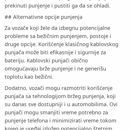
prekinuti punjenje i pustiti ga da se ohladi.
## Alternativne opcije punjenja
Za vozače koji žele da izbegnu potencijalne
probleme sa bežičnim punjenjem, postoje i
druge opcije. Korišćenje klasičnog kablovskog
punjača može biti efikasnije i sigurnije za
bateriju. Kablovski punjači obično
omogućavaju brže punjenje i ne generišu
toplotu kao bežični.
Dodatno, vozači mogu razmotriti korišćenje
punjača sa tehnologijom bržeg punjenja, koji
su danas sve dostupniji i u automobilima. Ovi
punjači mogu smanjiti vreme potrebno za
punjenje telefona i minimizirati vreme tokom
kojeg je uređaj izložen potencijalno štetnim