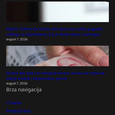
Mijačić: Vidimo da Vučića ovih dana nisu nešto pogodila
rušenja na Gazivodama, bio je dosta veseo i razdragan
avgust 7, 2026
Država deli skoro tri milijarde dinara: Evo ko sve može da
dobije kredite i bespovratnu pomoć
avgust 7, 2026
Brza navigacija
O nama
Predloži Vest