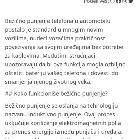
Link
Facebook
Instagram
Twitter
Podeli vest
Bežično punjenje telefona u automobilu
postalo je standard u mnogim novim
vozilima, nudeći vozačima praktičnost
povezivanja sa svojim uređajima bez potrebe
za kablovima. Međutim, stručnjaci
upozoravaju da bi ova funkcija mogla ozbiljno
oštetiti bateriju vašeg telefona i dovesti do
smanjenja njenog životnog veka.
## Kako funkcioniše bežično punjenje?
Bežično punjenje se oslanja na tehnologiju
nazvanu induktivno punjenje. Ovaj proces
uključuje korišćenje elektromagnetnih polja
za prenos energije između punjača i uređaja.