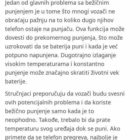
Jedan od glavnih problema sa bežičnim
punjenjem je u tome što mnogi vozači ne
obraćaju pažnju na to koliko dugo njihov
telefon ostaje na punjaču. Ova funkcija može
dovesti do prekomernog punjenja, što može
uzrokovati da se baterija puni i kada je već
potpuno napunjena. Dugotrajno izlaganje
visokim temperaturama i konstantno
punjenje može značajno skratiti životni vek
baterije.
Stručnjaci preporučuju da vozači budu svesni
ovih potencijalnih problema i da koriste
bežično punjenje samo kada je to
neophodno. Takođe, trebalo bi da prate
temperaturu svog uređaja dok se puni. Ako
primete da se telefon pregreva, najbolje je