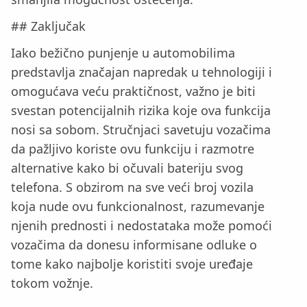
## Zaključak
Iako bežično punjenje u automobilima
predstavlja značajan napredak u tehnologiji i
omogućava veću praktičnost, važno je biti
svestan potencijalnih rizika koje ova funkcija
nosi sa sobom. Stručnjaci savetuju vozačima
da pažljivo koriste ovu funkciju i razmotre
alternative kako bi očuvali bateriju svog
telefona. S obzirom na sve veći broj vozila
koja nude ovu funkcionalnost, razumevanje
njenih prednosti i nedostataka može pomoći
vozačima da donesu informisane odluke o
tome kako najbolje koristiti svoje uređaje
tokom vožnje.