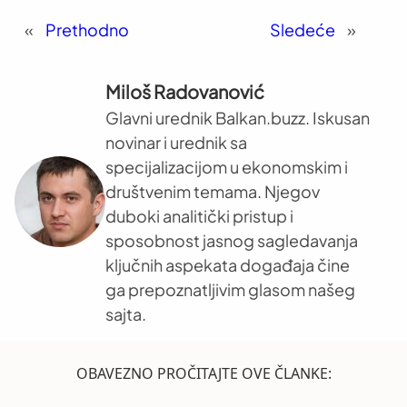
«
Prethodno
Sledeće
»
Miloš Radovanović
Glavni urednik Balkan.buzz. Iskusan
novinar i urednik sa
specijalizacijom u ekonomskim i
društvenim temama. Njegov
duboki analitički pristup i
sposobnost jasnog sagledavanja
ključnih aspekata događaja čine
ga prepoznatljivim glasom našeg
sajta.
OBAVEZNO PROČITAJTE OVE ČLANKE: