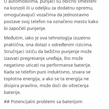
U automobilima, punjači su obično smešteni
na konzoli ili u odeljku za dodatnu opremu,
omogućavajući vozačima da jednostavno
postave svoj telefon na označeno mesto kako
bi započeli punjenje.
Međutim, iako je ova tehnologija izuzetno
praktična, ona dolazi s određenim rizicima.
Stručnjaci ističu da bežično punjenje može
izazvati pregrevanje uređaja, što može
negativno uticati na performanse baterije.
Kada se telefon puni induktivno, stvara se
toplotna energija, a ako se ta energija ne
disipira pravilno, može doći do oštećenja
baterije.
## Potencijalni problemi sa baterijom