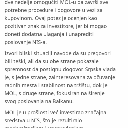
dve nedelje omogućiti MOL-u da završi sve
potrebne procedure i dogovore u vezi sa
kupovinom. Ovaj potez je ocenjen kao
pozitivan znak za investitore, jer bi mogao
doneti dodatna ulaganja i unaprediti
poslovanje NIS-a.
Izvori bliski situaciji navode da su pregovori
bili teški, ali da su obe strane pokazale
spremnost da postignu dogovor. Srpska vlada
je, s jedne strane, zainteresovana za očuvanje
radnih mesta i stabilnost na tržištu, dok je
MOL, s druge strane, fokusiran na širenje
svog poslovanja na Balkanu.
MOL je u prošlosti već investirao značajna
sredstva u NIS, što je rezultiralo