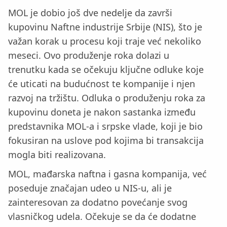
MOL je dobio još dve nedelje da završi
kupovinu Naftne industrije Srbije (NIS), što je
važan korak u procesu koji traje već nekoliko
meseci. Ovo produženje roka dolazi u
trenutku kada se očekuju ključne odluke koje
će uticati na budućnost te kompanije i njen
razvoj na tržištu. Odluka o produženju roka za
kupovinu doneta je nakon sastanka između
predstavnika MOL-a i srpske vlade, koji je bio
fokusiran na uslove pod kojima bi transakcija
mogla biti realizovana.
MOL, mađarska naftna i gasna kompanija, već
poseduje značajan udeo u NIS-u, ali je
zainteresovan za dodatno povećanje svog
vlasničkog udela. Očekuje se da će dodatne