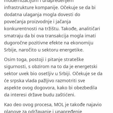
modernizacijom i unapređenjem
infrastrukture kompanije. Očekuje se da bi
dodatna ulaganja mogla dovesti do
povećanja proizvodnje i jačanja
konkurentnosti na tržištu. Takođe, analitičari
smatraju da bi ova transakcija mogla imati
dugoročne pozitivne efekte na ekonomiju
Srbije, naročito u sektoru energetike.
Osim toga, postoji i pitanje strateške
sigurnosti, s obzirom na to da je energetski
sektor uvek bio osetljiv u Srbiji. Očekuje se da
će srpska vlada pažljivo razmotriti sve
aspekte ovog dogovora, kako bi obezbedila
da interesi države budu zaštićeni.
Kao deo ovog procesa, MOL je takođe najavio
planove za održavanje i unapređenje