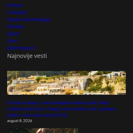
Kultura
Lifestyle
Nauka i tehnologija
Politika
Sport
Svet
Zanimljivosti
Najnovije vesti
Svi idu na Kapri, a ovo italijansko ostrvo nudi sličan
mediteranski šarm: Čekaju vas termalni izvori, prelepe
plaže i vrhunska hrana (FOTO)
avgust 8, 2026