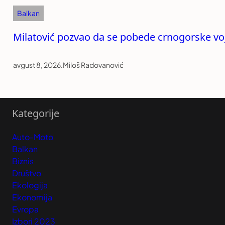
Balkan
Milatović pozvao da se pobede crnogorske voj
avgust 8, 2026
.
Miloš Radovanović
Kategorije
Auto-Moto
Balkan
Biznis
Društvo
Ekologija
Ekonomija
Evropa
Izbori 2023