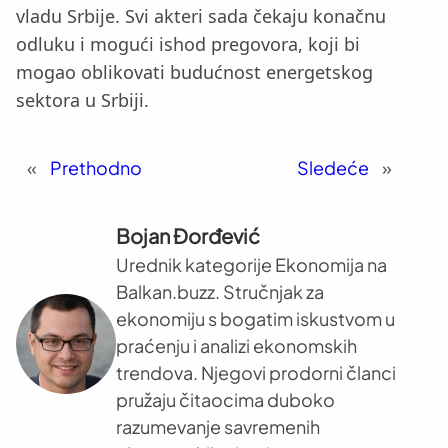
vladu Srbije. Svi akteri sada čekaju konačnu
odluku i mogući ishod pregovora, koji bi
mogao oblikovati budućnost energetskog
sektora u Srbiji.
«
Prethodno
Sledeće
»
Bojan Đorđević
Urednik kategorije Ekonomija na
Balkan.buzz. Stručnjak za
ekonomiju s bogatim iskustvom u
praćenju i analizi ekonomskih
trendova. Njegovi prodorni članci
pružaju čitaocima duboko
razumevanje savremenih