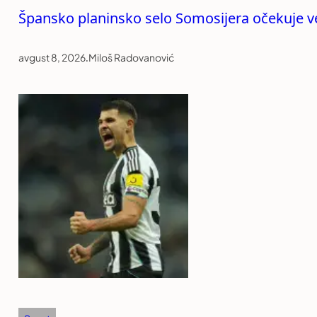
Špansko planinsko selo Somosijera očekuje vel
avgust 8, 2026
.
Miloš Radovanović