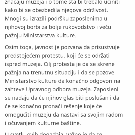
značaju muzeja i o tome šta bi trebalo učiniti
kako bi se obezbedila njegova održivost.
Mnogi su izrazili podršku zaposlenima u
njihovoj borbi za bolje rukovodstvo i veću
pažnju Ministarstva kulture.
Osim toga, javnost je pozvana da prisustvuje
predstojećem protestu, koji će se održati
ispred muzeja. Cilj protesta je da se skrene
pažnja na trenutnu situaciju i da se pozove
Ministarstvo kulture da konačno odgovori na
zahteve Upravnog odbora muzeja. Zaposleni
se nadaju da će njihov glas biti poslušan i da
će se konačno pronaći rešenje koje će
omogućiti muzeju da nastavi sa svojim radom
i očuvanjem kulturne baštine.
U svetlu ovih događaja, važno je da se