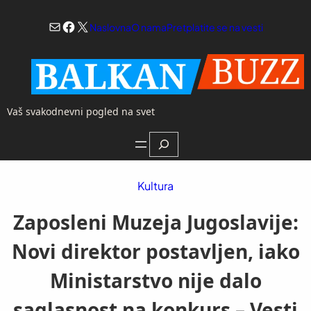
Skoči
Mail
Facebook
X
na
Naslovna
O nama
Pretplatite se na vesti
sadržaj
Vaš svakodnevni pogled na svet
Search
Kultura
Zaposleni Muzeja Jugoslavije:
Novi direktor postavljen, iako
Ministarstvo nije dalo
saglasnost na konkurs – Vesti