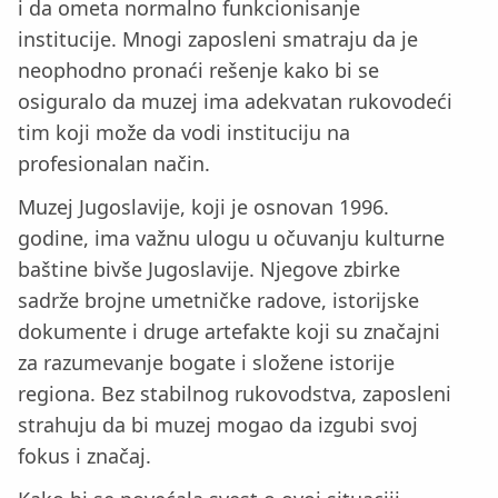
i da ometa normalno funkcionisanje
institucije. Mnogi zaposleni smatraju da je
neophodno pronaći rešenje kako bi se
osiguralo da muzej ima adekvatan rukovodeći
tim koji može da vodi instituciju na
profesionalan način.
Muzej Jugoslavije, koji je osnovan 1996.
godine, ima važnu ulogu u očuvanju kulturne
baštine bivše Jugoslavije. Njegove zbirke
sadrže brojne umetničke radove, istorijske
dokumente i druge artefakte koji su značajni
za razumevanje bogate i složene istorije
regiona. Bez stabilnog rukovodstva, zaposleni
strahuju da bi muzej mogao da izgubi svoj
fokus i značaj.