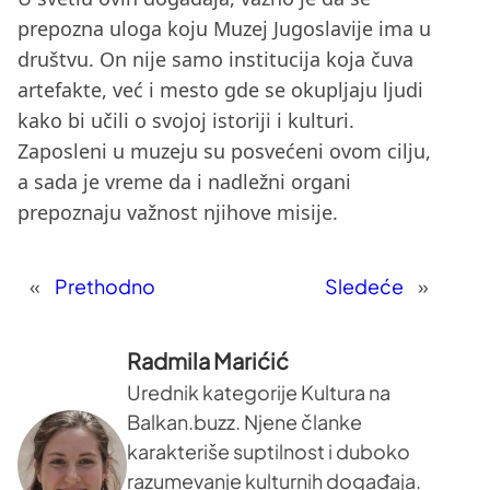
prepozna uloga koju Muzej Jugoslavije ima u
društvu. On nije samo institucija koja čuva
artefakte, već i mesto gde se okupljaju ljudi
kako bi učili o svojoj istoriji i kulturi.
Zaposleni u muzeju su posvećeni ovom cilju,
a sada je vreme da i nadležni organi
prepoznaju važnost njihove misije.
«
Prethodno
Sledeće
»
Radmila Marićić
Urednik kategorije Kultura na
Balkan.buzz. Njene članke
karakteriše suptilnost i duboko
razumevanje kulturnih događaja.