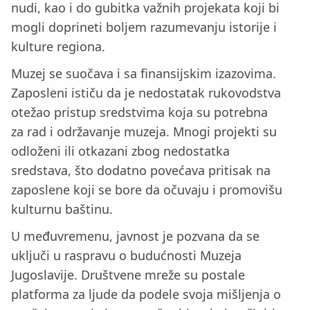
nudi, kao i do gubitka važnih projekata koji bi
mogli doprineti boljem razumevanju istorije i
kulture regiona.
Muzej se suočava i sa finansijskim izazovima.
Zaposleni ističu da je nedostatak rukovodstva
otežao pristup sredstvima koja su potrebna
za rad i održavanje muzeja. Mnogi projekti su
odloženi ili otkazani zbog nedostatka
sredstava, što dodatno povećava pritisak na
zaposlene koji se bore da očuvaju i promovišu
kulturnu baštinu.
U međuvremenu, javnost je pozvana da se
uključi u raspravu o budućnosti Muzeja
Jugoslavije. Društvene mreže su postale
platforma za ljude da podele svoja mišljenja o