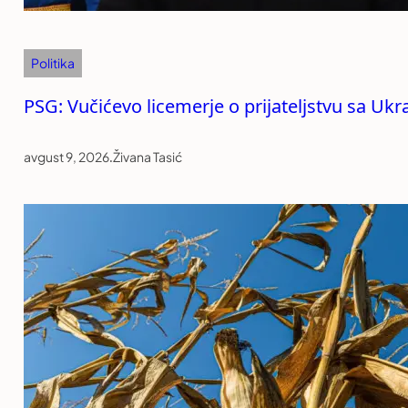
Politika
PSG: Vučićevo licemerje o prijateljstvu sa Uk
avgust 9, 2026
.
Živana Tasić