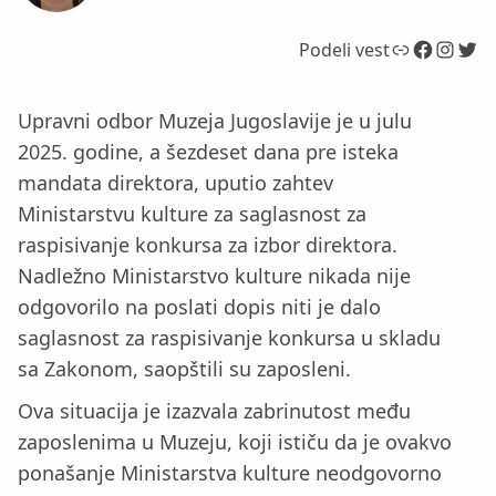
Link
Facebook
Instagram
Twitter
Podeli vest
Upravni odbor Muzeja Jugoslavije je u julu
2025. godine, a šezdeset dana pre isteka
mandata direktora, uputio zahtev
Ministarstvu kulture za saglasnost za
raspisivanje konkursa za izbor direktora.
Nadležno Ministarstvo kulture nikada nije
odgovorilo na poslati dopis niti je dalo
saglasnost za raspisivanje konkursa u skladu
sa Zakonom, saopštili su zaposleni.
Ova situacija je izazvala zabrinutost među
zaposlenima u Muzeju, koji ističu da je ovakvo
ponašanje Ministarstva kulture neodgovorno