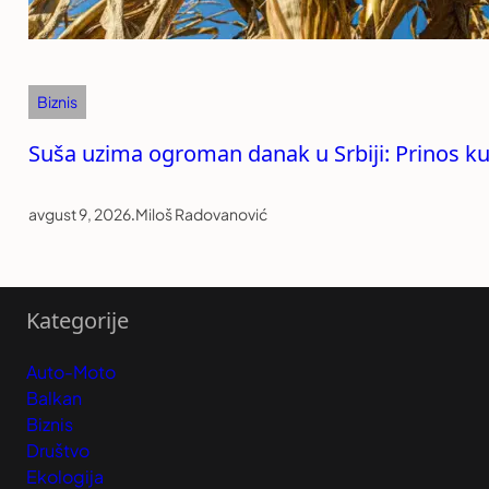
Biznis
Suša uzima ogroman danak u Srbiji: Prinos ku
avgust 9, 2026
.
Miloš Radovanović
Kategorije
Auto-Moto
Balkan
Biznis
Društvo
Ekologija