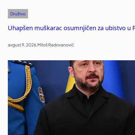
Društvo
Uhapšen muškarac osumnjičen za ubistvo u P
avgust 9, 2026
.
Miloš Radovanović