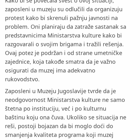
Kako bi se povećala svest o ovoj situaciji,
zaposleni u muzeju su odlučili da organizuju
protest kako bi skrenuli pažnju javnosti na
problem. Oni planiraju da zatraže sastanak sa
predstavnicima Ministarstva kulture kako bi
razgovarali o svojim brigama i tražili rešenja.
Ovaj potez je podržan i od strane umetničke
zajednice, koja takođe smatra da je važno
osigurati da muzej ima adekvatno
rukovodstvo.
Zaposleni u Muzeju Jugoslavije tvrde da je
neodgovornost Ministarstva kulture ne samo
štetna po instituciju, već i po kulturnu
baštinu koju ona čuva. Ukoliko se situacija ne
reši, postoji bojazan da bi moglo doći do
smanjenja kvaliteta programa koji muzej