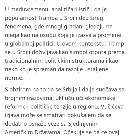
U međuvremenu, analitičari ističu da je
popularnost Trampa u Srbiji deo šireg
fenomena, gde mnogi građani gledaju na
njega kao na osobu koja je izazvala promene
u globalnoj politici. U ovom kontekstu, Tramp
se u Srbiji doživljava kao simbol otpora prema
tradicionalnim političkim strukturama i kao
neko ko je spreman da razbije ustaljene
norme.
S obzirom na to da se Srbija i dalje suočava sa
brojnim izazovima, uključujući ekonomske
reforme i političke tenzije u regionu, Vučićeva
izjava može se smatrati pokušajem da se
dodatno osnaže veze sa Sjedinjenim
Američkim Državama. Očekuje se da će ovaj