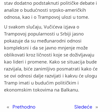
stav dodatno podstaknuti političke debate i
analize o budućnosti srpsko-američkih
odnosa, kao i o Trampovoj ulozi u tome.
U svakom slučaju, Vučićeva izjava o
Trampovoj popularnosti u Srbiji jasno
pokazuje da su međunarodni odnosi
kompleksni i da se javno mnjenje može
oblikovati kroz ličnosti koje se doživljavaju
kao lideri i promene. Kako se situacija bude
razvijala, biće zanimljivo posmatrati kako će
se ovi odnosi dalje razvijati i kakvu će ulogu
Tramp imati u budućim političkim i
ekonomskim tokovima na Balkanu.
«
Prethodno
Sledeće
»