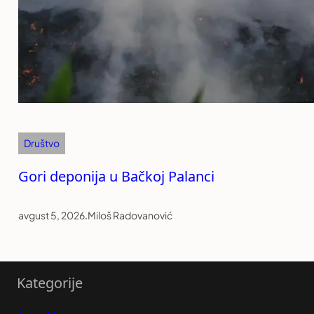
Društvo
Gori deponija u Bačkoj Palanci
avgust 5, 2026
.
Miloš Radovanović
Kategorije