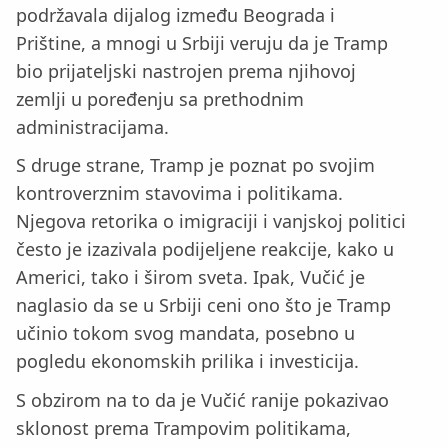
podržavala dijalog između Beograda i
Prištine, a mnogi u Srbiji veruju da je Tramp
bio prijateljski nastrojen prema njihovoj
zemlji u poređenju sa prethodnim
administracijama.
S druge strane, Tramp je poznat po svojim
kontroverznim stavovima i politikama.
Njegova retorika o imigraciji i vanjskoj politici
često je izazivala podijeljene reakcije, kako u
Americi, tako i širom sveta. Ipak, Vučić je
naglasio da se u Srbiji ceni ono što je Tramp
učinio tokom svog mandata, posebno u
pogledu ekonomskih prilika i investicija.
S obzirom na to da je Vučić ranije pokazivao
sklonost prema Trampovim politikama,