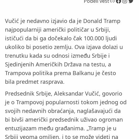
Link
Facebook
Instagram
Twitter
Podeli vest
Vučić je nedavno izjavio da je Donald Tramp
najpopularniji američki političar u Srbiji,
ističući da bi ga dočekalo čak 100.000 ljudi
ukoliko bi posetio zemlju. Ova izjava dolazi u
trenutku kada su odnosi između Srbije i
Sjedinjenih Američkih Država na testu, a
Trampova politika prema Balkanu je često
bila predmet rasprava.
Predsednik Srbije, Aleksandar Vučić, govorio
je o Trampovoj popularnosti tokom jednog od
svojih nedavnih obraćanja, naglašavajući da
bi bivši američki predsednik uživao ogroman
entuzijazam među građanima. „Tramp je u
Srbiji veoma omiljen, i to se može videti na