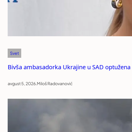
Svet
Bivša ambasadorka Ukrajine u SAD optužena 
avgust 5, 2026
.
Miloš Radovanović