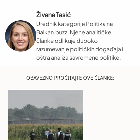
Živana Tasić
Urednik kategorije Politika na
Balkan.buzz. Njene analitičke
članke odlikuje duboko
razumevanje političkih događaja i
oštra analiza savremene politike.
OBAVEZNO PROČITAJTE OVE ČLANKE: