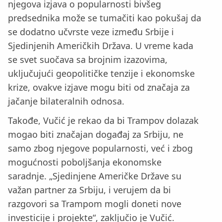
njegova izjava o popularnosti bivšeg
predsednika može se tumačiti kao pokušaj da
se dodatno učvrste veze između Srbije i
Sjedinjenih Američkih Država. U vreme kada
se svet suočava sa brojnim izazovima,
uključujući geopolitičke tenzije i ekonomske
krize, ovakve izjave mogu biti od značaja za
jačanje bilateralnih odnosa.
Takođe, Vučić je rekao da bi Trampov dolazak
mogao biti značajan događaj za Srbiju, ne
samo zbog njegove popularnosti, već i zbog
mogućnosti poboljšanja ekonomske
saradnje. „Sjedinjene Američke Države su
važan partner za Srbiju, i verujem da bi
razgovori sa Trampom mogli doneti nove
investicije i projekte“, zaključio je Vučić.