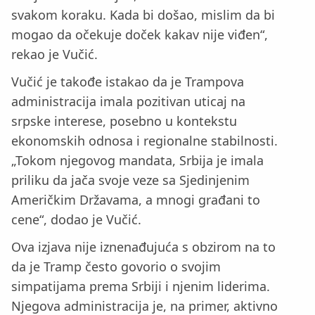
svakom koraku. Kada bi došao, mislim da bi
mogao da očekuje doček kakav nije viđen“,
rekao je Vučić.
Vučić je takođe istakao da je Trampova
administracija imala pozitivan uticaj na
srpske interese, posebno u kontekstu
ekonomskih odnosa i regionalne stabilnosti.
„Tokom njegovog mandata, Srbija je imala
priliku da jača svoje veze sa Sjedinjenim
Američkim Državama, a mnogi građani to
cene“, dodao je Vučić.
Ova izjava nije iznenađujuća s obzirom na to
da je Tramp često govorio o svojim
simpatijama prema Srbiji i njenim liderima.
Njegova administracija je, na primer, aktivno