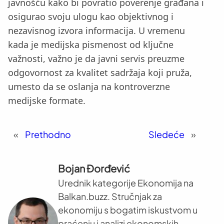
javnošću kako bi povratio poverenje građana i
osigurao svoju ulogu kao objektivnog i
nezavisnog izvora informacija. U vremenu
kada je medijska pismenost od ključne
važnosti, važno je da javni servis preuzme
odgovornost za kvalitet sadržaja koji pruža,
umesto da se oslanja na kontroverzne
medijske formate.
«
Prethodno
Sledeće
»
Bojan Đorđević
Urednik kategorije Ekonomija na
Balkan.buzz. Stručnjak za
ekonomiju s bogatim iskustvom u
praćenju i analizi ekonomskih