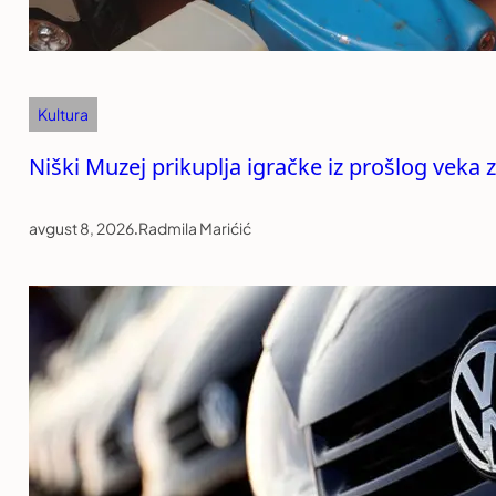
Kultura
Niški Muzej prikuplja igračke iz prošlog veka za
avgust 8, 2026
.
Radmila Marićić