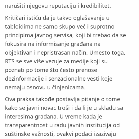
narušiti njegovu reputaciju i kredibilitet.
Kritičari ističu da je takvo oglašavanje u
tabloidima ne samo skupo već i suprotno
principima javnog servisa, koji bi trebao da se
fokusira na informisanje građana na
objektivan i nepristrasan način. Umesto toga,
RTS se sve više vezuje za medije koji su
poznati po tome što često prenose
dezinformacije i senzacionalne vesti koje
nemaju osnovu u činjenicama.
Ova praksa takođe postavlja pitanje o tome
kako se javni novac troši i da li je u skladu sa
interesima građana. U vreme kada je
transparentnost u radu javnih institucija od
suštinske važnosti, ovakvi podaci izazivaju