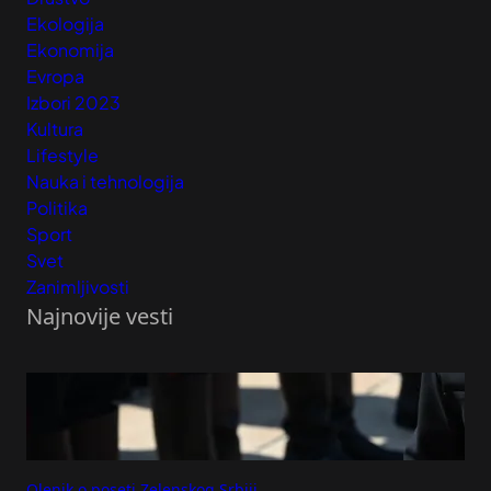
Ekologija
Ekonomija
Evropa
Izbori 2023
Kultura
Lifestyle
Nauka i tehnologija
Politika
Sport
Svet
Zanimljivosti
Najnovije vesti
Olenik o poseti Zelenskog Srbiji