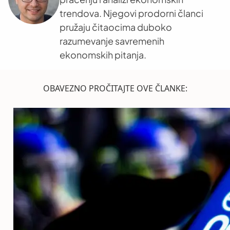
trendova. Njegovi prodorni članci
pružaju čitaocima duboko
razumevanje savremenih
ekonomskih pitanja.
OBAVEZNO PROČITAJTE OVE ČLANKE: