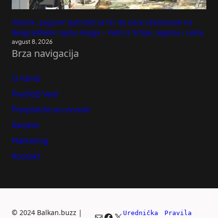
Vlasnik „Lagune“ potrvdio za N1 da neće učestvovati na
Beogradskom sajmu knjiga – Vesti iz Srbije, regiona i sveta
avgust 8, 2026
Brza navigacija
O nama
Predloži Vest
Pretplatite se na vesti
Karijera
Marketing
Kontakt
©
2024 Balkan.buzz |
Urednička 
Pravila 
Mail
Facebook
X