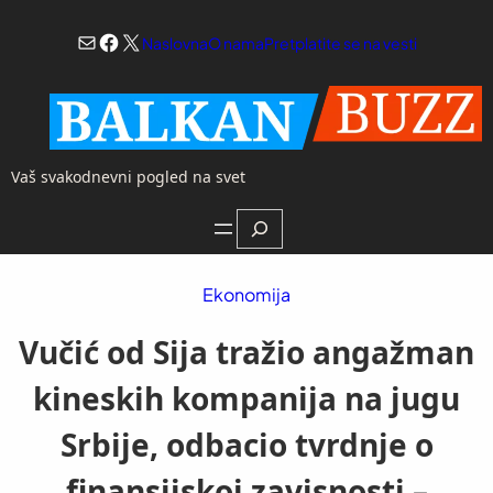
Skoči
Mail
Facebook
X
na
Naslovna
O nama
Pretplatite se na vesti
sadržaj
Vaš svakodnevni pogled na svet
Search
Ekonomija
Vučić od Sija tražio angažman
kineskih kompanija na jugu
Srbije, odbacio tvrdnje o
finansijskoj zavisnosti –