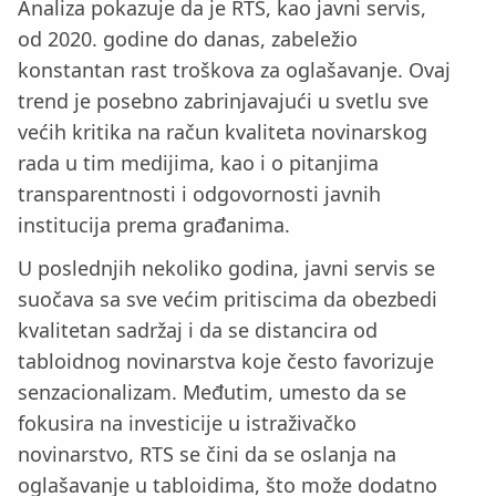
Analiza pokazuje da je RTS, kao javni servis,
od 2020. godine do danas, zabeležio
konstantan rast troškova za oglašavanje. Ovaj
trend je posebno zabrinjavajući u svetlu sve
većih kritika na račun kvaliteta novinarskog
rada u tim medijima, kao i o pitanjima
transparentnosti i odgovornosti javnih
institucija prema građanima.
U poslednjih nekoliko godina, javni servis se
suočava sa sve većim pritiscima da obezbedi
kvalitetan sadržaj i da se distancira od
tabloidnog novinarstva koje često favorizuje
senzacionalizam. Međutim, umesto da se
fokusira na investicije u istraživačko
novinarstvo, RTS se čini da se oslanja na
oglašavanje u tabloidima, što može dodatno