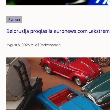
Evropa
Belorusija proglasila euronews.com „ekstrem
avgust 8, 2026
.
Miloš Radovanović