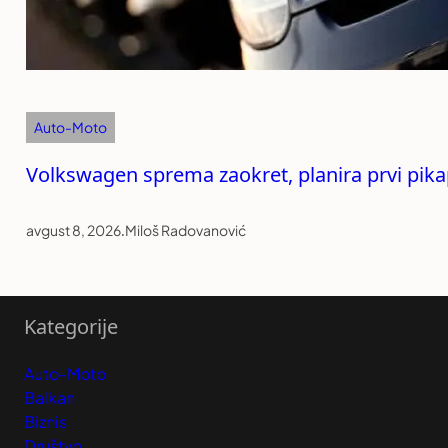
Auto-Moto
Volkswagen sprema zaokret, planira prvi pika
avgust 8, 2026
.
Miloš Radovanović
Kategorije
Auto-Moto
Balkan
Biznis
Društvo