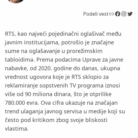
Link
Facebook
Instagram
Twitter
Podeli vest
RTS, kao najveći pojedinačni oglašivač među
javnim institucijama, potrošio je značajne
sume na oglašavanje u prorežimskim
tabloidima. Prema podacima Uprave za javne
nabavke, od 2020. godine do danas, ukupna
vrednost ugovora koje je RTS sklopio za
reklamiranje sopstvenih TV programa iznosi
više od 90 miliona dinara, što je otprilike
780.000 evra. Ova cifra ukazuje na značajan
trend ulaganja javnog servisa u medije koji su
često pod kritikom zbog svoje bliskosti
vlastima.