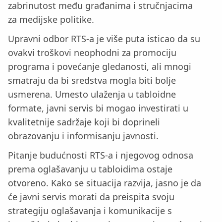
zabrinutost među građanima i stručnjacima
za medijske politike.
Upravni odbor RTS-a je više puta isticao da su
ovakvi troškovi neophodni za promociju
programa i povećanje gledanosti, ali mnogi
smatraju da bi sredstva mogla biti bolje
usmerena. Umesto ulaženja u tabloidne
formate, javni servis bi mogao investirati u
kvalitetnije sadržaje koji bi doprineli
obrazovanju i informisanju javnosti.
Pitanje budućnosti RTS-a i njegovog odnosa
prema oglašavanju u tabloidima ostaje
otvoreno. Kako se situacija razvija, jasno je da
će javni servis morati da preispita svoju
strategiju oglašavanja i komunikacije s