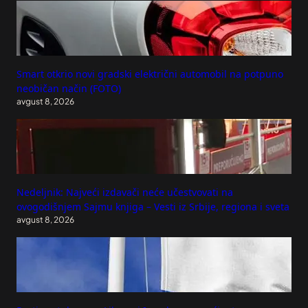
Smart otkrio novi gradski električni automobil na potpuno
neobičan način (FOTO)
avgust 8, 2026
Nedeljnik: Najveći izdavači neće učestvovati na
ovogodišnjem Sajmu knjiga – Vesti iz Srbije, regiona i sveta
avgust 8, 2026