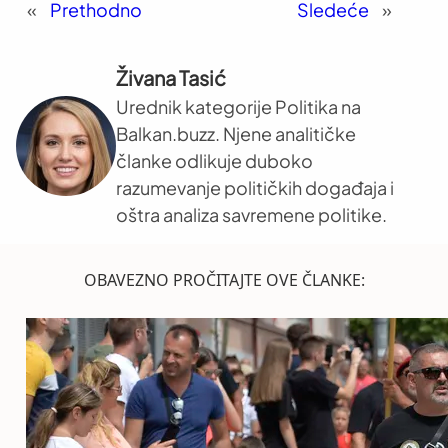
«
Prethodno
Sledeće
»
Živana Tasić
Urednik kategorije Politika na
Balkan.buzz. Njene analitičke
članke odlikuje duboko
razumevanje političkih događaja i
oštra analiza savremene politike.
OBAVEZNO PROČITAJTE OVE ČLANKE: