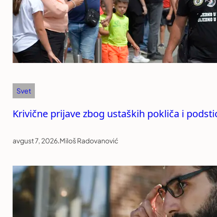
Svet
Krivične prijave zbog ustaških pokliča i podst
avgust 7, 2026
.
Miloš Radovanović