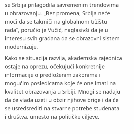
se Srbija prilagodila savremenim trendovima
u obrazovanju. „Bez promena, Srbija neće
moći da se takmiči na globalnom tržištu
rada“, poručio je Vučić, naglasivši da je u
interesu svih građana da se obrazovni sistem
modernizuje.
Kako se situacija razvija, akademska zajednica
ostaje na oprezu, očekujući konkretnije
informacije o predloženim zakonima i
mogućim posledicama koje će one imati na
kvalitet obrazovanja u Srbiji. Mnogi se nadaju
da će vlada uzeti u obzir njihove brige i da će
se usredsrediti na stvarne potrebe studenata
i društva, umesto na političke ciljeve.