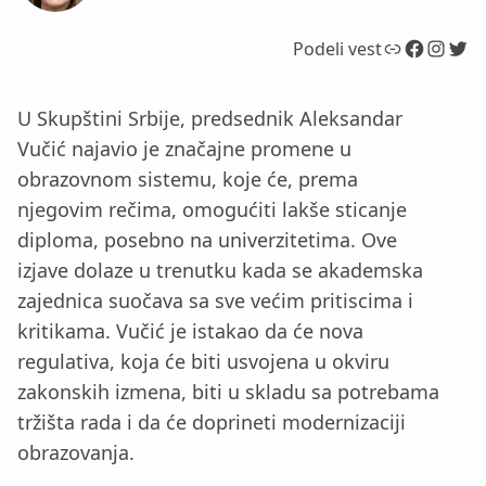
Link
Facebook
Instagram
Twitter
Podeli vest
U Skupštini Srbije, predsednik Aleksandar
Vučić najavio je značajne promene u
obrazovnom sistemu, koje će, prema
njegovim rečima, omogućiti lakše sticanje
diploma, posebno na univerzitetima. Ove
izjave dolaze u trenutku kada se akademska
zajednica suočava sa sve većim pritiscima i
kritikama. Vučić je istakao da će nova
regulativa, koja će biti usvojena u okviru
zakonskih izmena, biti u skladu sa potrebama
tržišta rada i da će doprineti modernizaciji
obrazovanja.