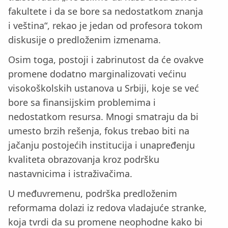
fakultete i da se bore sa nedostatkom znanja
i veština“, rekao je jedan od profesora tokom
diskusije o predloženim izmenama.
Osim toga, postoji i zabrinutost da će ovakve
promene dodatno marginalizovati većinu
visokoškolskih ustanova u Srbiji, koje se već
bore sa finansijskim problemima i
nedostatkom resursa. Mnogi smatraju da bi
umesto brzih rešenja, fokus trebao biti na
jačanju postojećih institucija i unapređenju
kvaliteta obrazovanja kroz podršku
nastavnicima i istraživačima.
U međuvremenu, podrška predloženim
reformama dolazi iz redova vladajuće stranke,
koja tvrdi da su promene neophodne kako bi