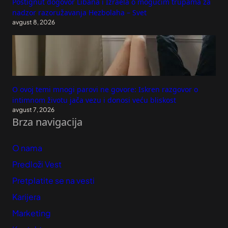
Postignut dogovor Libana i Izraela o mogućim trupama za
nadzor razoružavanja Hezbolaha – Svet
avgust 8, 2026
O ovoj temi mnogi parovi ne govore: Iskren razgovor o
intimnom životu jača vezu i donosi veću bliskost
avgust 7, 2026
Brza navigacija
O nama
Predloži Vest
Pretplatite se na vesti
Karijera
Marketing