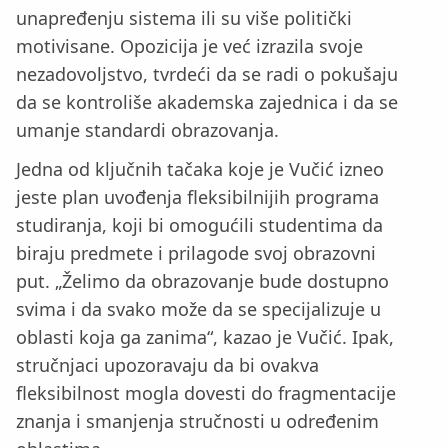
unapređenju sistema ili su više politički
motivisane. Opozicija je već izrazila svoje
nezadovoljstvo, tvrdeći da se radi o pokušaju
da se kontroliše akademska zajednica i da se
umanje standardi obrazovanja.
Jedna od ključnih tačaka koje je Vučić izneo
jeste plan uvođenja fleksibilnijih programa
studiranja, koji bi omogućili studentima da
biraju predmete i prilagode svoj obrazovni
put. „Želimo da obrazovanje bude dostupno
svima i da svako može da se specijalizuje u
oblasti koja ga zanima“, kazao je Vučić. Ipak,
stručnjaci upozoravaju da bi ovakva
fleksibilnost mogla dovesti do fragmentacije
znanja i smanjenja stručnosti u određenim