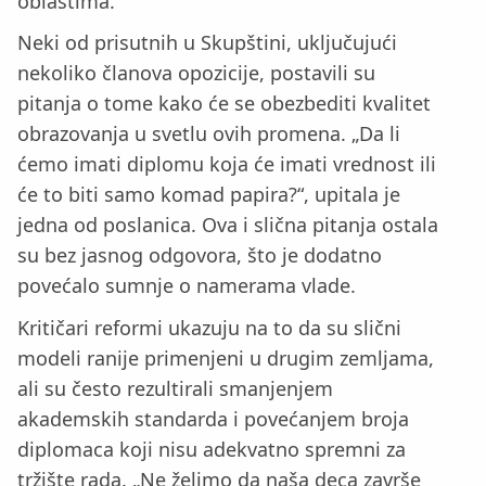
oblastima.
Neki od prisutnih u Skupštini, uključujući
nekoliko članova opozicije, postavili su
pitanja o tome kako će se obezbediti kvalitet
obrazovanja u svetlu ovih promena. „Da li
ćemo imati diplomu koja će imati vrednost ili
će to biti samo komad papira?“, upitala je
jedna od poslanica. Ova i slična pitanja ostala
su bez jasnog odgovora, što je dodatno
povećalo sumnje o namerama vlade.
Kritičari reformi ukazuju na to da su slični
modeli ranije primenjeni u drugim zemljama,
ali su često rezultirali smanjenjem
akademskih standarda i povećanjem broja
diplomaca koji nisu adekvatno spremni za
tržište rada. „Ne želimo da naša deca završe