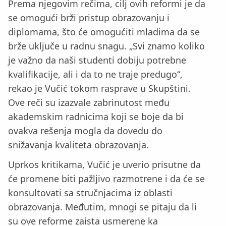
Prema njegovim rečima, cilj ovih reformi je da
se omogući brži pristup obrazovanju i
diplomama, što će omogućiti mladima da se
brže uključe u radnu snagu. „Svi znamo koliko
je važno da naši studenti dobiju potrebne
kvalifikacije, ali i da to ne traje predugo“,
rekao je Vučić tokom rasprave u Skupštini.
Ove reči su izazvale zabrinutost među
akademskim radnicima koji se boje da bi
ovakva rešenja mogla da dovedu do
snižavanja kvaliteta obrazovanja.
Uprkos kritikama, Vučić je uverio prisutne da
će promene biti pažljivo razmotrene i da će se
konsultovati sa stručnjacima iz oblasti
obrazovanja. Međutim, mnogi se pitaju da li
su ove reforme zaista usmerene ka