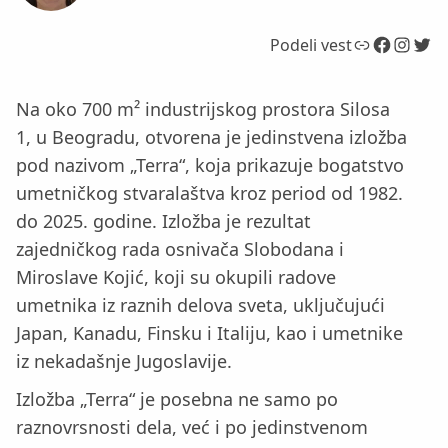
Link
Facebook
Instagram
Twitter
Podeli vest
Na oko 700 m² industrijskog prostora Silosa
1, u Beogradu, otvorena je jedinstvena izložba
pod nazivom „Terra“, koja prikazuje bogatstvo
umetničkog stvaralaštva kroz period od 1982.
do 2025. godine. Izložba je rezultat
zajedničkog rada osnivača Slobodana i
Miroslave Kojić, koji su okupili radove
umetnika iz raznih delova sveta, uključujući
Japan, Kanadu, Finsku i Italiju, kao i umetnike
iz nekadašnje Jugoslavije.
Izložba „Terra“ je posebna ne samo po
raznovrsnosti dela, već i po jedinstvenom