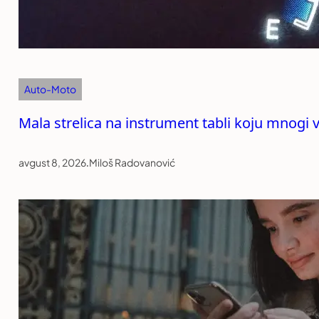
Auto-Moto
Mala strelica na instrument tabli koju mnogi
avgust 8, 2026
.
Miloš Radovanović