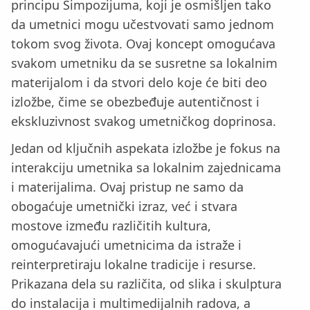
principu Simpozijuma, koji je osmišljen tako
da umetnici mogu učestvovati samo jednom
tokom svog života. Ovaj koncept omogućava
svakom umetniku da se susretne sa lokalnim
materijalom i da stvori delo koje će biti deo
izložbe, čime se obezbeđuje autentičnost i
ekskluzivnost svakog umetničkog doprinosa.
Jedan od ključnih aspekata izložbe je fokus na
interakciju umetnika sa lokalnim zajednicama
i materijalima. Ovaj pristup ne samo da
obogaćuje umetnički izraz, već i stvara
mostove između različitih kultura,
omogućavajući umetnicima da istraže i
reinterpretiraju lokalne tradicije i resurse.
Prikazana dela su različita, od slika i skulptura
do instalacija i multimedijalnih radova, a