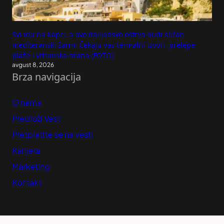
Svi idu na Kapri, a ovo italijansko ostrvo nudi sličan
mediteranski šarm: Čekaju vas termalni izvori, prelepe
plaže i vrhunska hrana (FOTO)
avgust 8, 2026
Brza navigacija
O nama
Predloži Vest
Pretplatite se na vesti
Karijera
Marketing
Kontakt