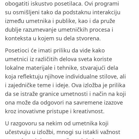
obogatiti iskustvo posetilaca. Ovi programi
su osmišljeni tako da podstaknu interakciju
između umetnika i publike, kao i da pruže
dublje razumevanje umetničkih procesa i
konteksta u kojem su dela stvorena.
Posetioci će imati priliku da vide kako
umetnici iz različitih delova sveta koriste
lokalne materijale i tehnike, stvarajući dela
koja reflektuju njihove individualne stilove, ali
i zajedničke teme i ideje. Ova izložba je prilika
da se istraže granice umetnosti i način na koji
ona može da odgovori na savremene izazove
kroz inovativne pristupe i kreativnost.
U razgovoru sa nekim od umetnika koji
učestvuju u izložbi, mnogi su istakli važnost