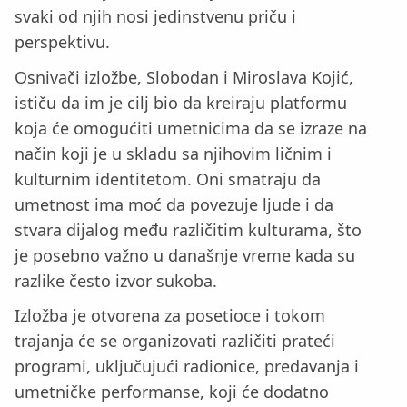
svaki od njih nosi jedinstvenu priču i
perspektivu.
Osnivači izložbe, Slobodan i Miroslava Kojić,
ističu da im je cilj bio da kreiraju platformu
koja će omogućiti umetnicima da se izraze na
način koji je u skladu sa njihovim ličnim i
kulturnim identitetom. Oni smatraju da
umetnost ima moć da povezuje ljude i da
stvara dijalog među različitim kulturama, što
je posebno važno u današnje vreme kada su
razlike često izvor sukoba.
Izložba je otvorena za posetioce i tokom
trajanja će se organizovati različiti prateći
programi, uključujući radionice, predavanja i
umetničke performanse, koji će dodatno