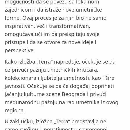
mogućnosti da se povežu sa lokalnom
zajednicom i da istraže nove umetničke
forme. Ovaj proces je za njih bio ne samo
inspirativan, već i transformativan,
omogućavajući im da preispitaju svoje
pristupe i da se otvore za nove ideje i
perspektive.
Kako izložba „Terra“ napreduje, očekuje se da
će privući pažnju umetničkih kritičara,
kolekcionara i ljubitelja umetnosti, kao i šire
javnosti. Očekuje se da će događaj doprineti
jačanju kulturne scene Beograda i privući
međunarodnu pažnju na rad umetnika iz ovog
regiona.
U zaključku, izložba „Terra“ predstavlja ne
samo svežinu i inovativnost u savremenoj