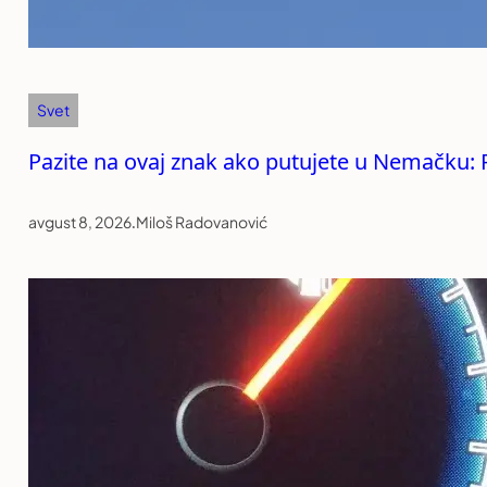
Svet
Pazite na ovaj znak ako putujete u Nemačku:
avgust 8, 2026
.
Miloš Radovanović