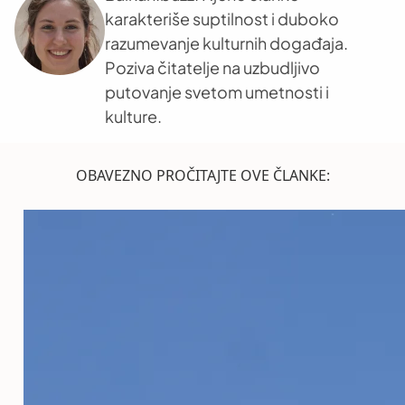
karakteriše suptilnost i duboko
razumevanje kulturnih događaja.
Poziva čitatelje na uzbudljivo
putovanje svetom umetnosti i
kulture.
OBAVEZNO PROČITAJTE OVE ČLANKE: