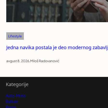
Lifestyle
Jedna navika postala je deo modernog zabavlja
avgust 8, 2026
.
Miloš Radovanović
Kategorije
Auto-Moto
Balkan
Biznis