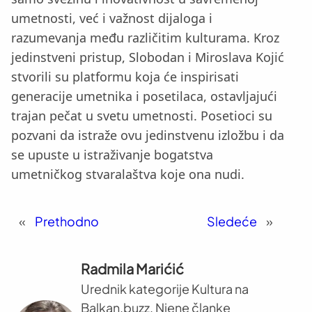
umetnosti, već i važnost dijaloga i
razumevanja među različitim kulturama. Kroz
jedinstveni pristup, Slobodan i Miroslava Kojić
stvorili su platformu koja će inspirisati
generacije umetnika i posetilaca, ostavljajući
trajan pečat u svetu umetnosti. Posetioci su
pozvani da istraže ovu jedinstvenu izložbu i da
se upuste u istraživanje bogatstva
umetničkog stvaralaštva koje ona nudi.
«
Prethodno
Sledeće
»
Radmila Marićić
Urednik kategorije Kultura na
Balkan.buzz. Njene članke