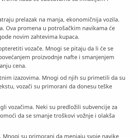
atraju prelazak na manja, ekonomičnija vozila.
riva. Ova promena u potrošačkim navikama će
lagode novim zahtevima kupaca.
teretiti vozače. Mnogi se pitaju da li će se
 sa povećanjem proizvodnje nafte i smanjenjem
vanju cena.
atnim izazovima. Mnogi od njih su primetili da su
tekstu, vozači su primorani da donesu teške
gli vozačima. Neki su predložili subvencije za
 pomoći da se smanje troškovi vožnje i olakša
 Mnogi su primorani da menjaju svoje navike