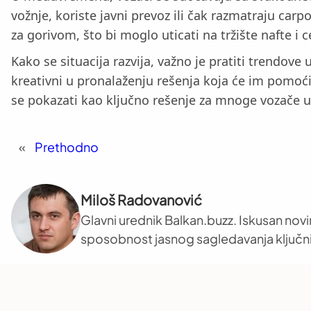
vožnje, koriste javni prevoz ili čak razmatraju c
za gorivom, što bi moglo uticati na tržište nafte i 
Kako se situacija razvija, važno je pratiti trendove 
kreativni u pronalaženju rešenja koja će im pomoći
se pokazati kao ključno rešenje za mnoge vozače 
«
Prethodno
Miloš Radovanović
Glavni urednik Balkan.buzz. Iskusan novi
sposobnost jasnog sagledavanja ključni