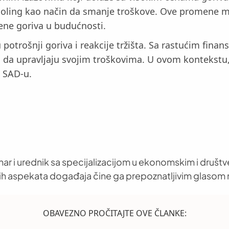
arpooling kao način da smanje troškove. Ove promene
cene goriva u budućnosti.
u potrošnji goriva i reakcije tržišta. Sa rastućim fina
 da upravljaju svojim troškovima. U ovom kontekstu, 
u SAD-u.
nar i urednik sa specijalizacijom u ekonomskim i društ
h aspekata događaja čine ga prepoznatljivim glasom 
OBAVEZNO PROČITAJTE OVE ČLANKE: