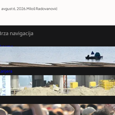
avgust 6, 2026
.
Miloš Radovanović
Brza navigacija
O nama
redloži Vest
retplatite se na vesti
arijera
Marketing
Kontakt