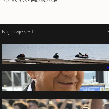
avgust 6, 2026
.
Miloš Radovanović
Najnovije vesti
raste vodostaj Dunava, Pakš čeka
P
nastavak rada
avgust 6, 2026
P
K
Mišković osnovao firmu pre tri meseca,
pa dobio posao na Ekspu
avgust 6, 2026
Milivojević: Većina građana Srbije uz
studente