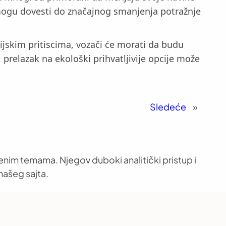
 mogu dovesti do značajnog smanjenja potražnje
nsijskim pritiscima, vozači će morati da budu
prelazak na ekološki prihvatljivije opcije može
Sledeće
»
venim temama. Njegov duboki analitički pristup i
našeg sajta.