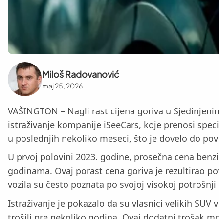
Miloš Radovanović
maj 25, 2026
VAŠINGTON – Nagli rast cijena goriva u Sjedinjeni
istraživanje kompanije iSeeCars, koje prenosi spec
u poslednjih nekoliko meseci, što je dovelo do po
U prvoj polovini 2023. godine, prosečna cena benz
godinama. Ovaj porast cena goriva je rezultirao 
vozila su često poznata po svojoj visokoj potrošnj
Istraživanje je pokazalo da su vlasnici velikih SUV
trošili pre nekoliko godina. Ovaj dodatni trošak 