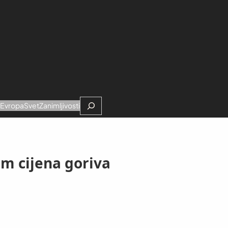
Search
e
Evropa
Svet
Zanimljivosti
om cijena goriva