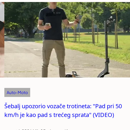
Auto-Moto
Šebalj upozorio vozače trotineta: "Pad pri 50
km/h je kao pad s trećeg sprata" (VIDEO)