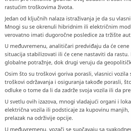
rastućim troškovima života.
Jedan od ključnih nalaza istraživanja je da su vlas
Mnogi su se okrenuli hibridnim ili električnim mo
verovatno imati dugoročne posledice za tržište aut
U međuvremenu, analitičari predviđaju da će cene g
situacija stabilizovati ili će cene nastaviti da ra
globalne potražnje, dok drugi veruju da geopolitičk
Osim što su troškovi goriva porasli, vlasnici vozil
troškovi održavanja i osiguranja takođe porasli, š
odluke o tome da li da zadrže svoja vozila ili da pre
U svetlu ovih izazova, mnogi vladajući organi i lok
električna vozila ili podsticaje za kupovinu manjih
prelazak na održivije opcije.
U međuvremenu, vozači se suočavaju sa svakodnevn