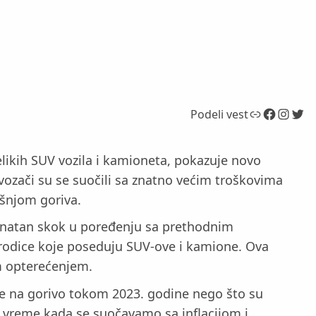
Link
Facebook
Instagram
Twitter
Podeli vest
likih SUV vozila i kamioneta, pokazuje novo
 vozači su se suočili sa znatno većim troškovima
ošnjom goriva.
e znatan skok u poređenju sa prethodnim
orodice koje poseduju SUV-ove i kamione. Ova
im opterećenjem.
više na gorivo tokom 2023. godine nego što su
u vreme kada se suočavamo sa inflacijom i