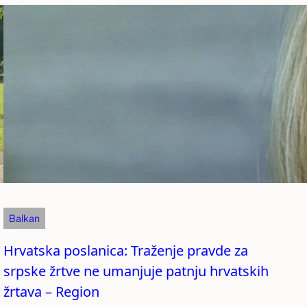
Balkan
Hrvatska poslanica: Traženje pravde za
srpske žrtve ne umanjuje patnju hrvatskih
žrtava – Region