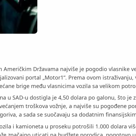
m Američkim Državama najviše je pogodio vlasnike ve
ijalizovani portal „Motor1“. Prema ovom istraživanju,
većane brige među vlasnicima vozila sa velikom potr
ina u SAD-u dostigla je 4,50 dolara po galonu, što j
povećanjem troškova vožnje, a najviše su pogođene p
i goriva, a sada se suočavaju sa dodatnim finansijsk
 vozila i kamioneta u proseku potrošili 1.000 dolara 
može značajno uticati na budžete porodica, pogotovo 