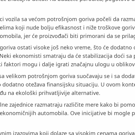
nici vozila sa većom potrošnjom goriva počeli da razm
delima koji nude bolju efikasnost i niže troškove go
omobila, jer će proizvođači biti primorani da se pri
oriva ostati visoke još neko vreme, što će dodatno op
stu. Neki ekonomisti smatraju da će stabilizacija doći
i faktori mogu i dalje igrati značajnu ulogu u obliko
a sa velikom potrošnjom goriva suočavaju se i sa dod
to dodatno otežava finansijsku situaciju. U ovom kon
đu na ekološki prihvatljivije alternative.
alne zajednice razmatraju različite mere kako bi pomo
, ekonomičnijih automobila. Ove inicijative bi mogle
im izazovima koji dolaze sa visokim cenama goriva.