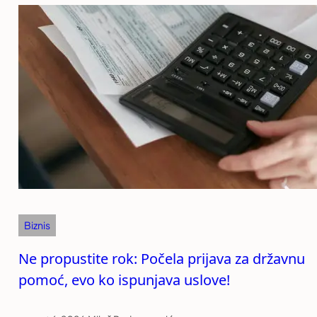
Biznis
Ne propustite rok: Počela prijava za državnu
pomoć, evo ko ispunjava uslove!