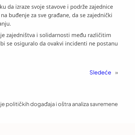
iku da izraze svoje stavove i podrže zajednice
 na buđenje za sve građane, da se zajednički
anju.
nje zajedništva i solidarnosti među različitim
o bi se osiguralo da ovakvi incidenti ne postanu
Sledeće
»
je političkih događaja i oštra analiza savremene