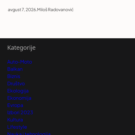
avgust 7, 2026
.
Miloš Radovanović
Kategorije
Auto-Moto
Balkan
Biznis
Društvo
Ekologija
Ekonomija
Evropa
Izbori 2023
Kultura
Lifestyle
Nauka i tehnologija