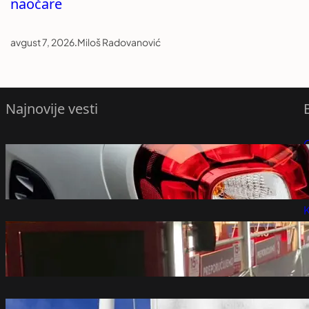
naočare
avgust 7, 2026
.
Miloš Radovanović
Najnovije vesti
Smart otkrio novi gradski električni
P
automobil na potpuno neobičan način
(FOTO)
P
avgust 8, 2026
K
Nedeljnik: Najveći izdavači neće
učestvovati na ovogodišnjem Sajmu
knjiga – Vesti iz Srbije, regiona i sveta
avgust 8, 2026
Postignut dogovor Libana i Izraela o