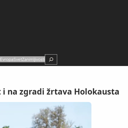
Search
e
Evropa
Svet
Zanimljivosti
 i na zgradi žrtava Holokausta