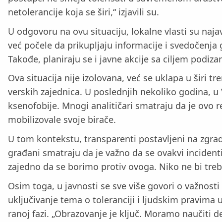
netolerancije koja se širi,“ izjavili su.
U odgovoru na ovu situaciju, lokalne vlasti su naja
već počele da prikupljaju informacije i svedočenja
Takođe, planiraju se i javne akcije sa ciljem podiza
Ova situacija nije izolovana, već se uklapa u širi t
verskih zajednica. U poslednjih nekoliko godina, u V
ksenofobije. Mnogi analitičari smatraju da je ovo r
mobilizovale svoje birače.
U tom kontekstu, transparenti postavljeni na zgra
građani smatraju da je važno da se ovakvi incidenti
zajedno da se borimo protiv ovoga. Niko ne bi treb
Osim toga, u javnosti se sve više govori o važnost
uključivanje tema o toleranciji i ljudskim pravima
ranoj fazi. „Obrazovanje je ključ. Moramo naučiti de