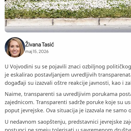
Živana Tasić
maj 15, 2026
U Vojvodini su se pojavili znaci ozbiljnog političk
je eskalirao postavljanjem uvredljivih transparena
događaji su izazvali oštre reakcije javnosti, kao i
Naime, transparenti sa uvredljivim porukama posta
zajednicom. Transparenti sadrže poruke koje su usme
poput jevrejske. Ova situacija je izazvala ne samo
U nedavnom saopštenju, predstavnici jevrejske zaje
postupci ne smeju tolerisati u savremenom društvu. 