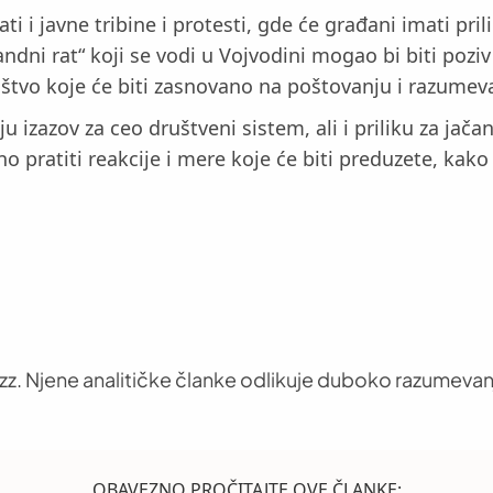
 i javne tribine i protesti, gde će građani imati pril
ni rat“ koji se vodi u Vojvodini mogao bi biti poziv
ruštvo koje će biti zasnovano na poštovanju i razumev
u izazov za ceo društveni sistem, ali i priliku za jača
o pratiti reakcije i mere koje će biti preduzete, kak
uzz. Njene analitičke članke odlikuje duboko razumevan
OBAVEZNO PROČITAJTE OVE ČLANKE: