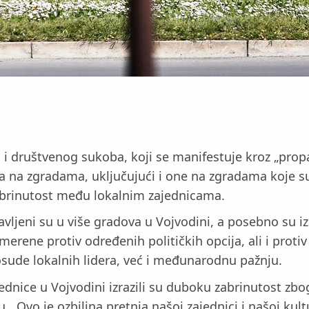
og i društvenog sukoba, koji se manifestuje kroz „pro
ta na zgradama, uključujući i one na zgradama koje s
 zabrinutost među lokalnim zajednicama.
vljeni su u više gradova u Vojvodini, a posebno su i
rene protiv određenih političkih opcija, ali i protiv 
 osude lokalnih lidera, već i međunarodnu pažnju.
dnice u Vojvodini izrazili su duboku zabrinutost zbog
„Ovo je ozbiljna pretnja našoj zajednici i našoj kult