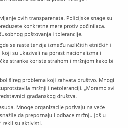
vljanje ovih transparenata. Policijske snage su
preduzete konkretne mere protiv počinilaca.
međusobnog poštovanja i tolerancije.
de se raste tenzija između različitih etničkih i
i koji su ukazivali na porast nacionalizma i
tičke stranke koriste strahom i mržnjom kako bi
bol šireg problema koji zahvata društvo. Mnogi
uprotstavila mržnji i netoleranciji. „Moramo svi
predstavnici građanskog društva.
rasuda. Mnoge organizacije pozivaju na veće
snažile da prepoznaju i odbace mržnju još u
rekli su aktivisti.