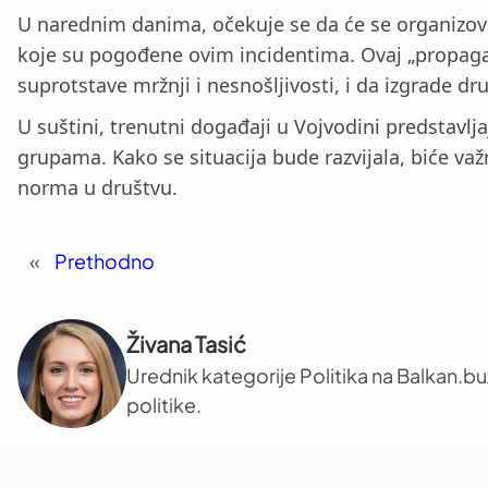
U narednim danima, očekuje se da će se organizovati
koje su pogođene ovim incidentima. Ovaj „propagand
suprotstave mržnji i nesnošljivosti, i da izgrade d
U suštini, trenutni događaji u Vojvodini predstavljaj
grupama. Kako se situacija bude razvijala, biće važn
norma u društvu.
«
Prethodno
Živana Tasić
Urednik kategorije Politika na Balkan.b
politike.