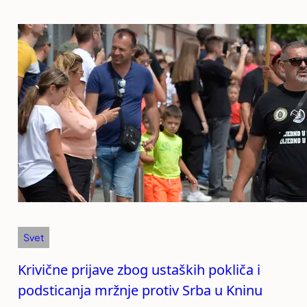
Svet
Krivične prijave zbog ustaških pokliča i
podsticanja mržnje protiv Srba u Kninu