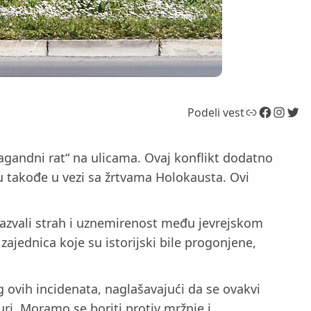
Link
Facebook
Instagram
Twitter
Podeli vest
pagandni rat“ na ulicama. Ovaj konflikt dodatno
u takođe u vezi sa žrtvama Holokausta. Ovi
zazvali strah i uznemirenost među jevrejskom
zajednica koje su istorijski bile progonjene,
 ovih incidenata, naglašavajući da se ovakvi
uri. Moramo se boriti protiv mržnje i