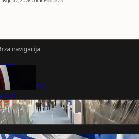
avgust 7, 2026
.
Zoran Milošević
Brza navigacija
O nama
redloži Vest
retplatite se na vesti
arijera
Marketing
Kontakt