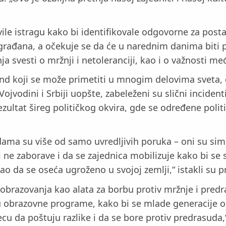
vile istragu kako bi identifikovale odgovorne za posta
 građana, a očekuje se da će u narednim danima biti 
nja svesti o mržnji i netoleranciji, kao i o važnosti 
rend koji se može primetiti u mnogim delovima sveta, g
ojvodini i Srbiji uopšte, zabeleženi su slični incident
ezultat šireg političkog okvira, gde se određene poli
dama su više od samo uvredljivih poruka – oni su sim
 ne zaborave i da se zajednica mobilizuje kako bi se s
ao da se oseća ugroženo u svojoj zemlji,“ istakli su 
i obrazovanja kao alata za borbu protiv mržnje i pred
 u obrazovne programe, kako bi se mlade generacije o
cu da poštuju razlike i da se bore protiv predrasuda,“ 