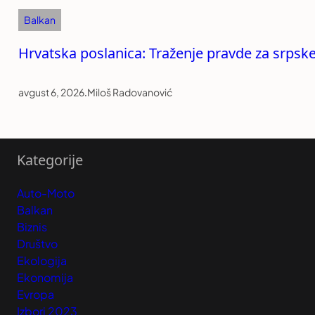
Balkan
Hrvatska poslanica: Traženje pravde za srpske
avgust 6, 2026
.
Miloš Radovanović
Kategorije
Auto-Moto
Balkan
Biznis
Društvo
Ekologija
Ekonomija
Evropa
Izbori 2023