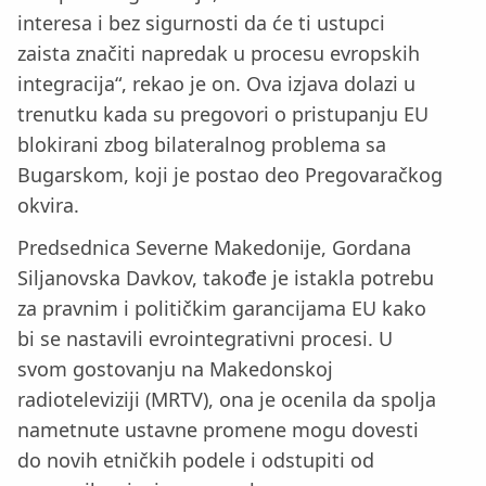
interesa i bez sigurnosti da će ti ustupci
zaista značiti napredak u procesu evropskih
integracija“, rekao je on. Ova izjava dolazi u
trenutku kada su pregovori o pristupanju EU
blokirani zbog bilateralnog problema sa
Bugarskom, koji je postao deo Pregovaračkog
okvira.
Predsednica Severne Makedonije, Gordana
Siljanovska Davkov, takođe je istakla potrebu
za pravnim i političkim garancijama EU kako
bi se nastavili evrointegrativni procesi. U
svom gostovanju na Makedonskoj
radioteleviziji (MRTV), ona je ocenila da spolja
nametnute ustavne promene mogu dovesti
do novih etničkih podele i odstupiti od