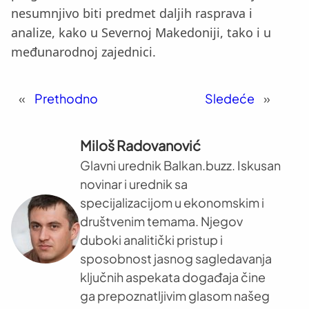
nesumnjivo biti predmet daljih rasprava i
analize, kako u Severnoj Makedoniji, tako i u
međunarodnoj zajednici.
«
Prethodno
Sledeće
»
Miloš Radovanović
Glavni urednik Balkan.buzz. Iskusan
novinar i urednik sa
specijalizacijom u ekonomskim i
društvenim temama. Njegov
duboki analitički pristup i
sposobnost jasnog sagledavanja
ključnih aspekata događaja čine
ga prepoznatljivim glasom našeg