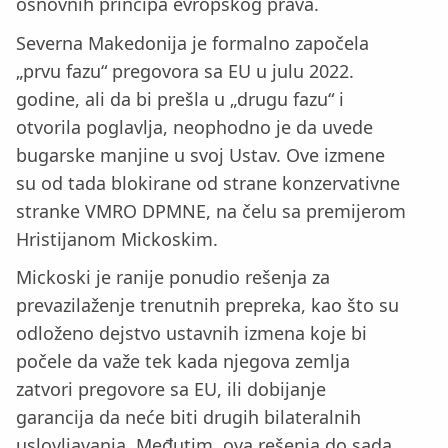
osnovnih principa evropskog prava.
Severna Makedonija je formalno započela
„prvu fazu“ pregovora sa EU u julu 2022.
godine, ali da bi prešla u „drugu fazu“ i
otvorila poglavlja, neophodno je da uvede
bugarske manjine u svoj Ustav. Ove izmene
su od tada blokirane od strane konzervativne
stranke VMRO DPMNE, na čelu sa premijerom
Hristijanom Mickoskim.
Mickoski je ranije ponudio rešenja za
prevazilaženje trenutnih prepreka, kao što su
odloženo dejstvo ustavnih izmena koje bi
počele da važe tek kada njegova zemlja
zatvori pregovore sa EU, ili dobijanje
garancija da neće biti drugih bilateralnih
uslovljavanja. Međutim, ova rešenja do sada