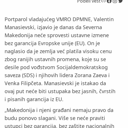
Link
Facebook
Instagram
Twitter
Podeli vest
Portparol vladajućeg VMRO DPMNE, Valentin
Manasievski, izjavio je danas da Severna
Makedonija neće sprovesti ustavne izmene
bez garancija Evropske unije (EU). On je
naglasio da je zemlja već platila visoku cenu
zbog ranijih ustavnih promena, koje su se
desile pod vođstvom Socijaldemokratskog
saveza (SDS) i njihovih lidera Zorana Zaeva i
Venka Filipčeta. Manasievski je istakao da
ovaj put neće biti ustupaka bez jasnih, čvrstih
i pisanih garancija iz EU.
„Makedonija i njeni građani nemaju pravo da
budu ponovo slagani. Više se neće praviti
ustupci bez garancija, bez zaštite nacionalnih