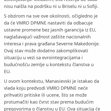
nisu naišla na podršku ni u Briselu ni u Sofiji.
S obzirom na sve ove okolnosti, očigledno je
da će VMRO DPMNE nastaviti da odbacuje
ustavne promene bez jasnih garancija iz EU,
naglašavajući važnost zaštite nacionalnih
interesa i prava građana Severne Makedonije.
Ovaj stav može dodatno zakomplikovati
situaciju u vezi sa evrointegracijama i
budućnošću zemlje u kontekstu članstva u
EU.
U ovom kontekstu, Manasievski je istakao da
vlada koju predvodi VMRO DPMNE neće
prihvatiti pritiske ili ucene, što se može
protumačiti kao čvrst stav prema budućim
pregovorima o članstvu u EU. Ova situacija će