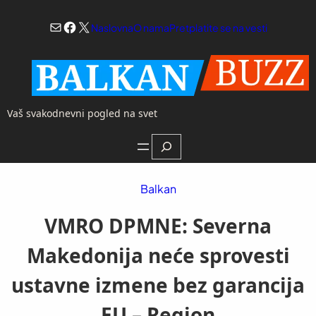
Skoči
Mail
Facebook
X
na
Naslovna
O nama
Pretplatite se na vesti
sadržaj
Vaš svakodnevni pogled na svet
Search
Balkan
VMRO DPMNE: Severna
Makedonija neće sprovesti
ustavne izmene bez garancija
EU – Region