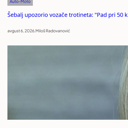
Auto-Moto
Šebalj upozorio vozače trotineta: "Pad pri 50 
avgust 6, 2026
.
Miloš Radovanović