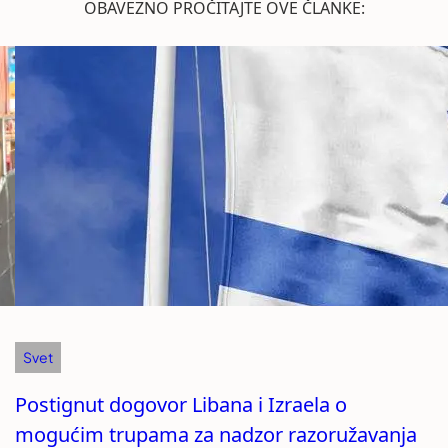
OBAVEZNO PROČITAJTE OVE ČLANKE:
Svet
Postignut dogovor Libana i Izraela o
mogućim trupama za nadzor razoružavanja