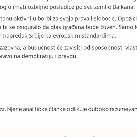
 moglo imati ozbiljne posledice po sve zemlje Balkana.
tanu aktivni u borbi za svoja prava i slobode. Opozici
o bi se osiguralo da glas građana bude čuven. Samo kr
a napredak Srbije ka evropskim standardima.
 izazovna, a budućnost će zavisiti od sposobnosti vlas
pravo na demokratiju i pravdu.
uzz. Njene analitičke članke odlikuje duboko razumevan