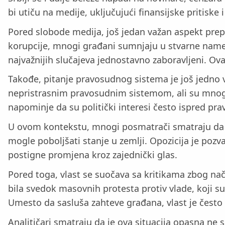
bi utiču na medije, uključujući finansijske pritiske
Pored slobode medija, još jedan važan aspekt prepo
korupcije, mnogi građani sumnjaju u stvarne namere
najvažnijih slučajeva jednostavno zaboravljeni. Ov
Takođe, pitanje pravosudnog sistema je još jedno
nepristrasnim pravosudnim sistemom, ali su mnogi 
napominje da su politički interesi često ispred pr
U ovom kontekstu, mnogi posmatrači smatraju da vl
mogle poboljšati stanje u zemlji. Opozicija je pozva
postigne promjena kroz zajednički glas.
Pored toga, vlast se suočava sa kritikama zbog nači
bila svedok masovnih protesta protiv vlade, koji s
Umesto da sasluša zahteve građana, vlast je često 
Analitičari smatraju da je ova situacija opasna ne 