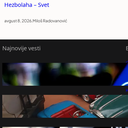
Hezbolaha – Svet
avgust 8, 2026
.
Miloš Radovanović
Najnovije vesti
Belorusija proglasila euronews.com
P
„ekstremističkim“
avgust 8, 2026
P
K
Niški Muzej prikuplja igračke iz prošlog
veka za izložbu o detinjstvu – Vesti iz
Srbije, regiona i sveta
avgust 8, 2026