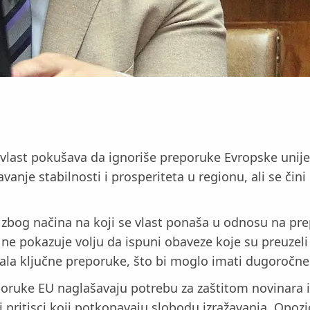
 vlast pokušava da ignoriše preporuke Evropske unije 
anje stabilnosti i prosperiteta u regionu, ali se čini
t zbog načina na koji se vlast ponaša u odnosu na pre
 pokazuje volju da ispuni obaveze koje su preuzeli
sala ključne preporuke, što bi moglo imati dugoročne
oruke EU naglašavaju potrebu za zaštitom novinara 
 i pritisci koji potkopavaju slobodu izražavanja. Opozi