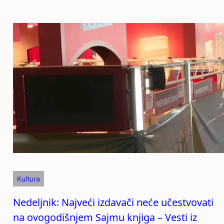
Kultura
Nedeljnik: Najveći izdavači neće učestvovati
na ovogodišnjem Sajmu knjiga – Vesti iz