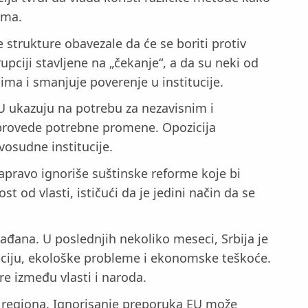
ima.
 strukture obavezale da će se boriti protiv
pciji stavljene na „čekanje“, a da su neki od
ma i smanjuje poverenje u institucije.
U ukazuju na potrebu za nezavisnim i
sprovede potrebne promene. Opozicija
vosudne institucije.
apravo ignoriše suštinske reforme koje bi
 od vlasti, ističući da je jedini način da se
rađana. U poslednjih nekoliko meseci, Srbija je
rupciju, ekološke probleme i ekonomske teškoće.
e između vlasti i naroda.
og regiona. Ignorisanje preporuka EU može