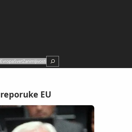
Search
e
Evropa
Svet
Zanimljivosti
 preporuke EU