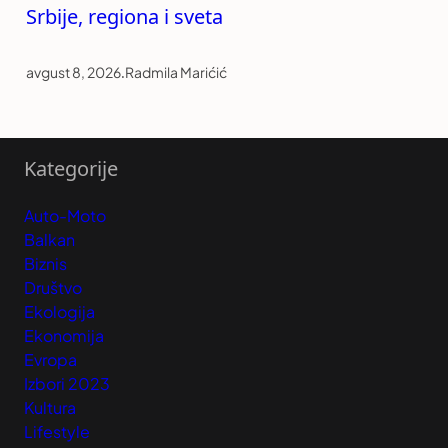
Srbije, regiona i sveta
avgust 8, 2026
.
Radmila Marićić
Kategorije
Auto-Moto
Balkan
Biznis
Društvo
Ekologija
Ekonomija
Evropa
Izbori 2023
Kultura
Lifestyle