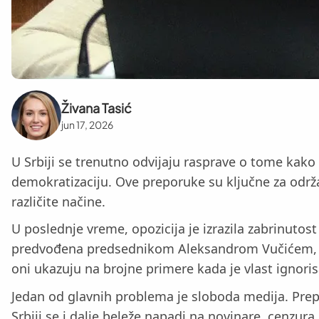
Živana Tasić
jun 17, 2026
U Srbiji se trenutno odvijaju rasprave o tome kako
demokratizaciju. Ove preporuke su ključne za održav
različite načine.
U poslednje vreme, opozicija je izrazila zabrinutos
predvođena predsednikom Aleksandrom Vučićem, ne
oni ukazuju na brojne primere kada je vlast ignori
Jedan od glavnih problema je sloboda medija. Prep
Srbiji se i dalje beleže napadi na novinare, cenzura