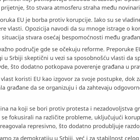
 i prijetnje, što stvara atmosferu straha među novinar
ruka EU je borba protiv korupcije. Iako su se vladine
 vlasti. Opozicija navodi da su mnoge istrage o koru
a situacija stvara osećaj bespomoćnosti među građani
 važno područje gde se očekuju reforme. Preporuke E
u Srbiji skeptični u vezi sa sposobnošću vlasti da 
avde, što dodatno potkopava poverenje građana u pra
ast koristi EU kao izgovor za svoje postupke, dok z
la građane da se organizuju i da zahtevaju odgovornost
na na koji se bori protiv protesta i nezadovoljstva g
u se fokusirali na različite probleme, uključujući ko
reagovala represivno, što dodatno produbljuje razdor
samo za demokratiju u Srbiji, već i za stabilnost cel