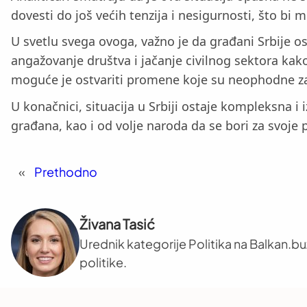
dovesti do još većih tenzija i nesigurnosti, što bi
U svetlu svega ovoga, važno je da građani Srbije os
angažovanje društva i jačanje civilnog sektora kak
moguće je ostvariti promene koje su neophodne z
U konačnici, situacija u Srbiji ostaje kompleksna i
građana, kao i od volje naroda da se bori za svoje 
«
Prethodno
Živana Tasić
Urednik kategorije Politika na Balkan.b
politike.