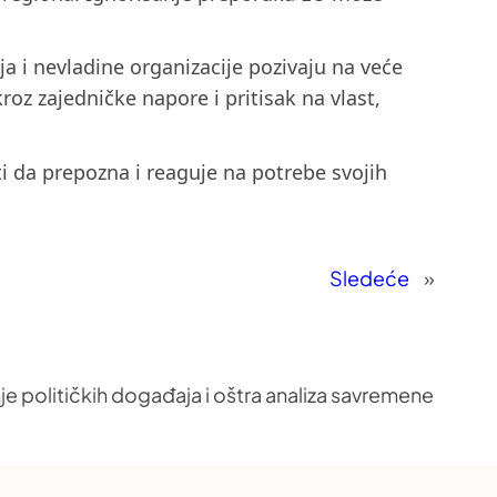
ja i nevladine organizacije pozivaju na veće
oz zajedničke napore i pritisak na vlast,
ti da prepozna i reaguje na potrebe svojih
Sledeće
»
je političkih događaja i oštra analiza savremene