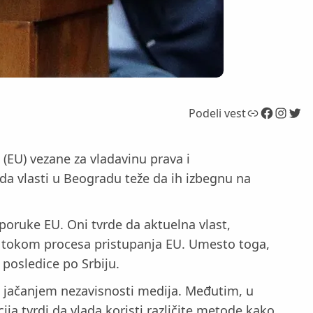
Link
Facebook
Instagram
Twitter
Podeli vest
(EU) vezane za vladavinu prava i
 da vlasti u Beogradu teže da ih izbegnu na
poruke EU. Oni tvrde da aktuelna vlast,
 tokom procesa pristupanja EU. Umesto toga,
 posledice po Srbiju.
i jačanjem nezavisnosti medija. Međutim, u
cija tvrdi da vlada koristi različite metode kako