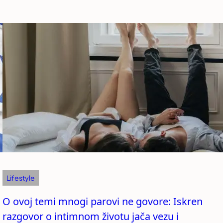
Lifestyle
O ovoj temi mnogi parovi ne govore: Iskren
razgovor o intimnom životu jača vezu i