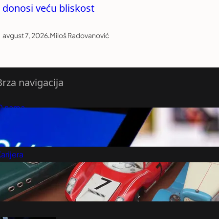
donosi veću bliskost
avgust 7, 2026
.
Miloš Radovanović
Brza navigacija
O nama
redloži Vest
retplatite se na vesti
arijera
Marketing
Kontakt