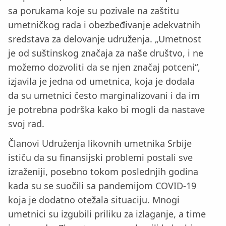
sa porukama koje su pozivale na zaštitu
umetničkog rada i obezbeđivanje adekvatnih
sredstava za delovanje udruženja. „Umetnost
je od suštinskog značaja za naše društvo, i ne
možemo dozvoliti da se njen značaj potceni“,
izjavila je jedna od umetnica, koja je dodala
da su umetnici često marginalizovani i da im
je potrebna podrška kako bi mogli da nastave
svoj rad.
Članovi Udruženja likovnih umetnika Srbije
ističu da su finansijski problemi postali sve
izraženiji, posebno tokom poslednjih godina
kada su se suočili sa pandemijom COVID-19
koja je dodatno otežala situaciju. Mnogi
umetnici su izgubili priliku za izlaganje, a time