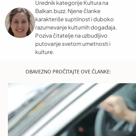
Urednik kategorije Kultura na
Balkan.buzz. Njene članke
karakteriše suptilnost i duboko
razumevanje kulturnih događaja.
Poziva čitatelje na uzbudljivo
putovanje svetom umetnosti i
kulture.
OBAVEZNO PROČITAJTE OVE ČLANKE: