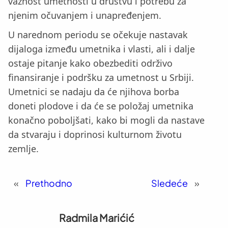
važnost umetnosti u društvu i potrebu za
njenim očuvanjem i unapređenjem.
U narednom periodu se očekuje nastavak
dijaloga između umetnika i vlasti, ali i dalje
ostaje pitanje kako obezbediti održivo
finansiranje i podršku za umetnost u Srbiji.
Umetnici se nadaju da će njihova borba
doneti plodove i da će se položaj umetnika
konačno poboljšati, kako bi mogli da nastave
da stvaraju i doprinosi kulturnom životu
zemlje.
«
Prethodno
Sledeće
»
Radmila Marićić