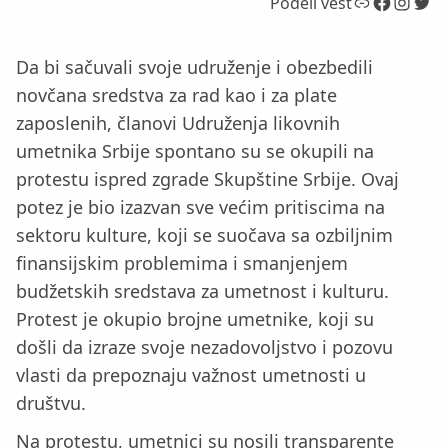
Link
Facebook
Instagram
Twitter
Podeli vest
Da bi sačuvali svoje udruženje i obezbedili
novčana sredstva za rad kao i za plate
zaposlenih, članovi Udruženja likovnih
umetnika Srbije spontano su se okupili na
protestu ispred zgrade Skupštine Srbije. Ovaj
potez je bio izazvan sve većim pritiscima na
sektoru kulture, koji se suočava sa ozbiljnim
finansijskim problemima i smanjenjem
budžetskih sredstava za umetnost i kulturu.
Protest je okupio brojne umetnike, koji su
došli da izraze svoje nezadovoljstvo i pozovu
vlasti da prepoznaju važnost umetnosti u
društvu.
Na protestu, umetnici su nosili transparente