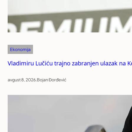
Ekonomija
Vladimiru Lučiću trajno zabranjen ulazak na 
avgust 8, 2026
.
Bojan Đorđević