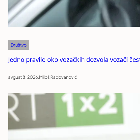
Društvo
Jedno pravilo oko vozačkih dozvola vozači čest
avgust 8, 2026
.
Miloš Radovanović