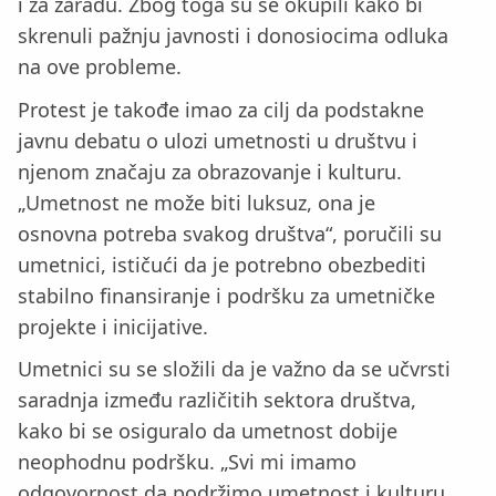
i za zaradu. Zbog toga su se okupili kako bi
skrenuli pažnju javnosti i donosiocima odluka
na ove probleme.
Protest je takođe imao za cilj da podstakne
javnu debatu o ulozi umetnosti u društvu i
njenom značaju za obrazovanje i kulturu.
„Umetnost ne može biti luksuz, ona je
osnovna potreba svakog društva“, poručili su
umetnici, ističući da je potrebno obezbediti
stabilno finansiranje i podršku za umetničke
projekte i inicijative.
Umetnici su se složili da je važno da se učvrsti
saradnja između različitih sektora društva,
kako bi se osiguralo da umetnost dobije
neophodnu podršku. „Svi mi imamo
odgovornost da podržimo umetnost i kulturu,