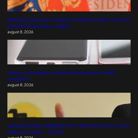
Milatović pozvao da se pobede crnogorske vojske ne koriste
za političke obračune – Region
avgust 8, 2026
Vraćaju li se baterije na telefonima koje sami možete
zamijeniti?
avgust 8, 2026
Ustavobranitelji: Saopštenje VJT je opstrukcija istine o smrti
Vladimira Cvijana – Društvo
avgust 8, 2026