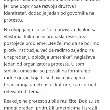
jer one doprinose razvoju društva i
identiteta“, dodao je jedan od govornika na
protestu.
Na okupljanju su se čuli i pozivi za dijalog sa
vlastima, kako bi se pronašla rešenja za
postojeće probleme. „Ne želimo da se borimo
protiv institucija, već da radimo zajedno na
unapređenju položaja umetnika“, naglašava
jedan od organizatora protesta. U tom
smislu, umetnici su pozvali na formiranje
radne grupe koja bi se bavila pitanjima
finansiranja umetnosti i kulture, kao i drugih
relevantnih tema.
Reakcije na protest su bile različite. Dok su se
mnogi građani pridružili umetnicima i izrazili