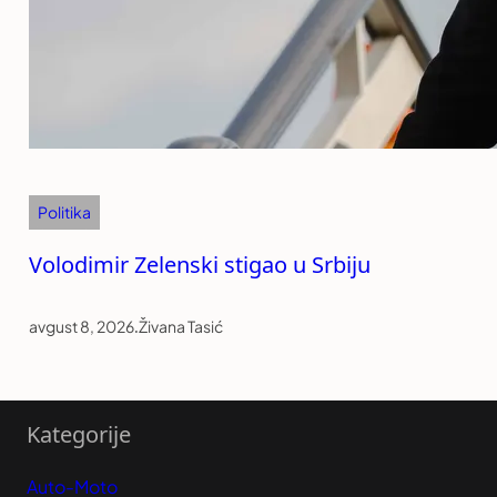
Politika
Volodimir Zelenski stigao u Srbiju
avgust 8, 2026
.
Živana Tasić
Kategorije
Auto-Moto