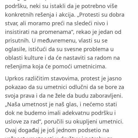
podršku, neki su istakli da je potrebno više
konkretnih rešenja i akcija. „Protesti su dobra
stvar, ali moramo preći na sledeći nivo i
insistirati na promenama“, rekao je jedan od
prisutnih. U međuvremenu, vlasti su se
oglasile, ističući da su svesne problema u
oblasti kulture i da će nastaviti sa radom na
rešenjima koja će pomoći umetnicima.
Uprkos različitim stavovima, protest je jasno
pokazao da su umetnici odlučni da se bore za
svoja prava i da ne žele da budu zaboravljeni.
„Naša umetnost je naš glas, i nećemo stati
dok ne budemo imali adekvatnu podršku i
uslove za rad“, poručili su okupljeni umetnici.
Ovaj događaj je još jednom podsetio na